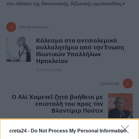
στο πλαίσιο της δικοινοτικής, διζωνικής ομοσπονδίας;»
ΠΡΟΗΓΟΎΜΕΝΟ
Κάλεσμα στο αντιπολεμικό
συλλαλητήριο από την Ένωση
Ιδιωτικών Υπαλλήλων
Ηρακλείου
23 Ιουνίου, 2025
ΕΠΌΜΕΝΟ
Ο Αλί Χαμενεΐ ζητά βοήθεια με
επιστολή του προς τον
Βλαντίμιρ Πούτιν
23 Ιουνίου, 2025
creta24 -
Do Not Process My Personal Information