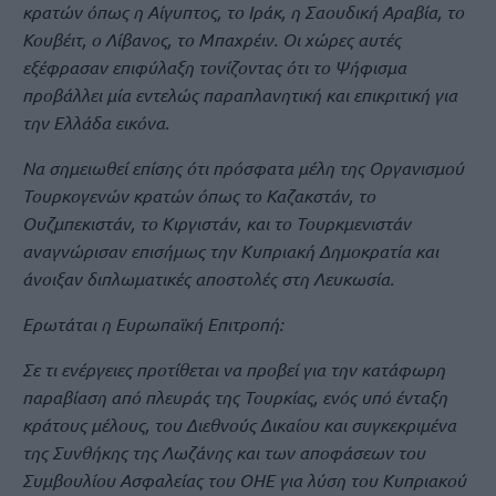
κρατών όπως η Αίγυπτος, το Ιράκ, η Σαουδική Αραβία, το
Κουβέιτ, ο Λίβανος, το Μπαχρέιν. Οι χώρες αυτές
εξέφρασαν επιφύλαξη τονίζοντας ότι το Ψήφισμα
προβάλλει μία εντελώς παραπλανητική και επικριτική για
την Ελλάδα εικόνα.
Να σημειωθεί επίσης ότι πρόσφατα μέλη της Οργανισμού
Τουρκογενών κρατών όπως το Καζακστάν, το
Ουζμπεκιστάν, το Κιργιστάν, και το Τουρκμενιστάν
αναγνώρισαν επισήμως την Κυπριακή Δημοκρατία και
άνοιξαν διπλωματικές αποστολές στη Λευκωσία.
Ερωτάται η Ευρωπαϊκή Επιτροπή:
Σε τι ενέργειες προτίθεται να προβεί για την κατάφωρη
παραβίαση από πλευράς της Τουρκίας, ενός υπό ένταξη
κράτους μέλους, του Διεθνούς Δικαίου και συγκεκριμένα
της Συνθήκης της Λωζάνης και των αποφάσεων του
Συμβουλίου Ασφαλείας του ΟΗΕ για λύση του Κυπριακού