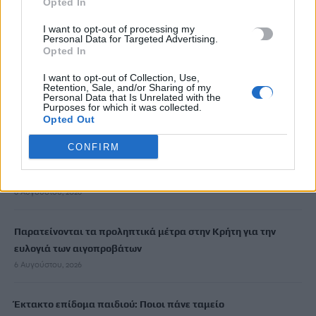
Opted In
I want to opt-out of processing my
Νέα χρηματοδότηση 1,5 εκατ. ευρώ για διαπλάτυνση του
Personal Data for Targeted Advertising.
Αγιοβασιλιώτικου Παραλιακού Δρόμου
Opted In
6 Αυγούστου, 2026
I want to opt-out of Collection, Use,
Retention, Sale, and/or Sharing of my
Personal Data that Is Unrelated with the
Τι δείχνει η ιατροδικαστική εξέταση για τα αίτια θανάτου του
Purposes for which it was collected.
Opted Out
90χρονου που εντοπίστηκε μέσα σε καταψύκτη
6 Αυγούστου, 2026
CONFIRM
Το Αρκαλοχώρι γιόρτασε τον Προστάτη και Πολιούχο του
6 Αυγούστου, 2026
Παρατείνονται τα προληπτικά μέτρα στην Κρήτη για την
ευλογιά των αιγοπροβάτων
6 Αυγούστου, 2026
Έκτακτο επίδομα παιδιού: Ποιοι πάνε ταμείο