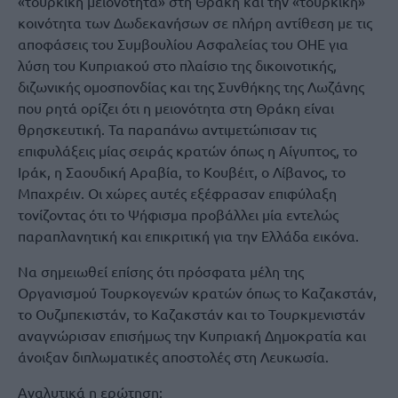
«τουρκική μειονότητα» στη Θράκη και την «τουρκική»
κοινότητα των Δωδεκανήσων σε πλήρη αντίθεση με τις
αποφάσεις του Συμβουλίου Ασφαλείας του ΟΗΕ για
λύση του Κυπριακού στο πλαίσιο της δικοινοτικής,
διζωνικής ομοσπονδίας και της Συνθήκης της Λωζάνης
που ρητά ορίζει ότι η μειονότητα στη Θράκη είναι
θρησκευτική. Τα παραπάνω αντιμετώπισαν τις
επιφυλάξεις μίας σειράς κρατών όπως η Αίγυπτος, το
Ιράκ, η Σαουδική Αραβία, το Κουβέιτ, ο Λίβανος, το
Μπαχρέιν. Οι χώρες αυτές εξέφρασαν επιφύλαξη
τονίζοντας ότι το Ψήφισμα προβάλλει μία εντελώς
παραπλανητική και επικριτική για την Ελλάδα εικόνα.
Να σημειωθεί επίσης ότι πρόσφατα μέλη της
Οργανισμού Τουρκογενών κρατών όπως το Καζακστάν,
το Ουζμπεκιστάν, το Καζακστάν και το Τουρκμενιστάν
αναγνώρισαν επισήμως την Κυπριακή Δημοκρατία και
άνοιξαν διπλωματικές αποστολές στη Λευκωσία.
Αναλυτικά η ερώτηση: