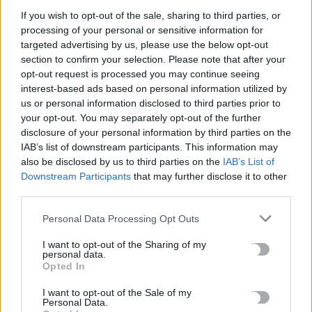
Μην χάνεις είδηση. Βάλε το
CRETA24
στην
If you wish to opt-out of the sale, sharing to third parties, or
Google
processing of your personal or sensitive information for
targeted advertising by us, please use the below opt-out
ΠΡΟΣΘΕΣΕ ΤΟ
CRETA24
ΣΤΗΝ GOOGLE
section to confirm your selection. Please note that after your
opt-out request is processed you may continue seeing
interest-based ads based on personal information utilized by
ΡΟΗ ΕΙΔΗΣΕΩΝ
us or personal information disclosed to third parties prior to
your opt-out. You may separately opt-out of the further
Νέα ταυτότητα: Πού πρέπει να ενημερώσετε τα στοιχεία σας
disclosure of your personal information by third parties on the
μετά την έκδοσή της
IAB’s list of downstream participants. This information may
6 Αυγούστου, 2026
also be disclosed by us to third parties on the
IAB’s List of
Downstream Participants
that may further disclose it to other
third parties.
Ιδρώτας και διατροφή το καλοκαίρι: Ποιες τροφές προκαλούν
κακοσμία
Personal Data Processing Opt Outs
6 Αυγούστου, 2026
I want to opt-out of the Sharing of my
personal data.
Opted In
Κάρτα Αγρότη: Τι αλλάζει από 28 Αυγούστου για τις
χρηματοδοτήσεις
I want to opt-out of the Sale of my
Personal Data.
6 Αυγούστου, 2026