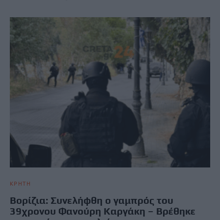
ΚΡΗΤΗ
Boρίζια: Συνελήφθη ο γαμπρός του
39χρονου Φανούρη Καργάκη – Βρέθηκε