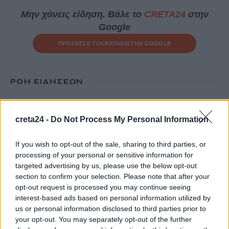
Μην χάνεις είδηση. Βάλε το
CRETA24
στην
Google
ΠΡΟΣΘΕΣΕ ΤΟ
CRETA24
ΣΤΗΝ GOOGLE
ΡΟΗ ΕΙΔΗΣΕΩΝ
Εξιχνιάστηκαν δύο εμπρησμοί στον Μυλοπόταμο –
Δικογραφία σε βάρος δύο ανδρών
creta24 -
Do Not Process My Personal Information
7 Αυγούστου, 2026
If you wish to opt-out of the sale, sharing to third parties, or
processing of your personal or sensitive information for
Αεροδρόμιο Καστελλίου: Έπεσαν οι υπογραφές για τα ραντάρ
targeted advertising by us, please use the below opt-out
7 Αυγούστου, 2026
section to confirm your selection. Please note that after your
opt-out request is processed you may continue seeing
interest-based ads based on personal information utilized by
Κουνούπια: Σε εξέλιξη το πρόγραμμα καταπολέμησης στην
us or personal information disclosed to third parties prior to
Κρήτη – Πώς μπορούν να ενημερώνονται και να συμμετέχουν
your opt-out. You may separately opt-out of the further
οι πολίτες