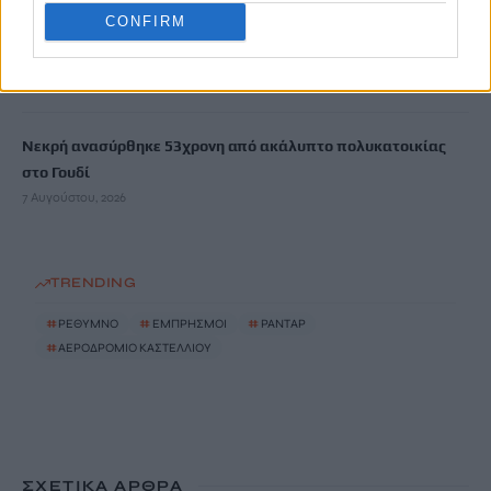
CONFIRM
Λιμενικό: Ζητούν ενίσχυση των υπηρεσιών στην Κρήτη λόγω
των αυξημένων μεταναστευτικών ροών
7 Αυγούστου, 2026
Νεκρή ανασύρθηκε 53χρονη από ακάλυπτο πολυκατοικίας
στο Γουδί
7 Αυγούστου, 2026
TRENDING
#
ΡΕΘΥΜΝΟ
#
ΕΜΠΡΗΣΜΟΙ
#
ΡΑΝΤΑΡ
#
ΑΕΡΟΔΡΟΜΙΟ ΚΑΣΤΕΛΛΙΟΥ
ΣΧΕΤΙΚΆ ΆΡΘΡΑ