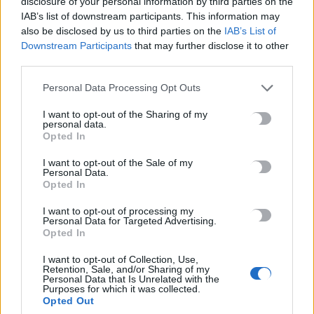
disclosure of your personal information by third parties on the
7 Αυγούστου, 2026
IAB’s list of downstream participants. This information may
also be disclosed by us to third parties on the
IAB’s List of
Downstream Participants
that may further disclose it to other
Marfin: Στην Ευελπίδων η 46χρονη που κατηγορείται για τον
third parties.
φονικό εμπρησμό
7 Αυγούστου, 2026
Personal Data Processing Opt Outs
I want to opt-out of the Sharing of my
Θεοδωρικάκος: Συμβάλλουμε στην εθνική ασφάλεια της
personal data.
πατρίδας μας με νέο αναπτυξιακό καθεστώς για την Άμυνα
Opted In
7 Αυγούστου, 2026
I want to opt-out of the Sale of my
Personal Data.
Opted In
Αεροδρόμιο Καστελλίου: Όλα έτοιμα για την υπογραφή της
σύμβασης για τα ραντάρ
I want to opt-out of processing my
Personal Data for Targeted Advertising.
7 Αυγούστου, 2026
Opted In
I want to opt-out of Collection, Use,
Η απάντηση της ΔΕΠΑΝΑΛ για το άνοιγμα του ενός
Retention, Sale, and/or Sharing of my
Personal Data that Is Unrelated with the
εκατομμυρίου
Purposes for which it was collected.
7 Αυγούστου, 2026
Opted Out