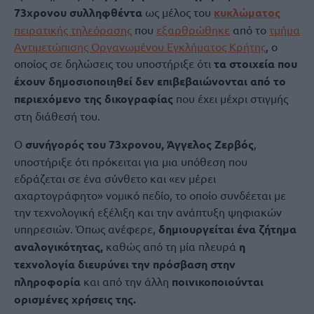
73χρονου συλληφθέντα
ως μέλος του
κυκλώματος
πειρατικής τηλεόρασης
που
εξαρθρώθηκε
από το
τμήμα
Αντιμετώπισης Οργανωμένου Εγκλήματος Κρήτης
, ο
οποίος σε δηλώσεις του υποστήριξε ότι
τα στοιχεία που
έχουν δημοσιοποιηθεί δεν επιβεβαιώνονται από το
περιεχόμενο της δικογραφίας
που έχει μέχρι στιγμής
στη διάθεσή του.
Ο
συνήγορός του 73χρονου, Άγγελος Ζερβός
,
υποστήριξε ότι πρόκειται για μια υπόθεση που
εδράζεται σε ένα σύνθετο και «εν μέρει
αχαρτογράφητο» νομικό πεδίο, το οποίο συνδέεται με
την τεχνολογική εξέλιξη και την ανάπτυξη ψηφιακών
υπηρεσιών. Όπως ανέφερε,
δημιουργείται ένα ζήτημα
αναλογικότητας,
καθώς από τη μία πλευρά
η
τεχνολογία διευρύνει την πρόσβαση στην
πληροφορία
και από την άλλη
ποινικοποιούνται
ορισμένες χρήσεις της.