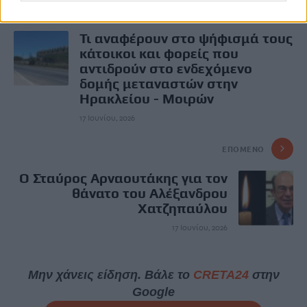
ΠΡΟΗΓΟΎΜΕΝΟ
Τι αναφέρουν στο ψήφισμά τους
κάτοικοι και φορείς που
αντιδρούν στο ενδεχόμενο
δομής μεταναστών στην
Ηρακλείου - Μοιρών
17 Ιουνίου, 2026
ΕΠΌΜΕΝΟ
Ο Σταύρος Αρναουτάκης για τον
θάνατο του Αλέξανδρου
Χατζηπαύλου
17 Ιουνίου, 2026
Μην χάνεις είδηση. Βάλε το
CRETA24
στην
Google