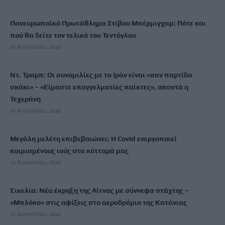
Πανευρωπαϊκό Πρωτάθλημα Στίβου Μπέρμιγχαμ: Πότε και
πού θα δείτε τον τελικό του Τεντόγλου
10 Αυγούστου, 2026
Ντ. Τραμπ: Οι συνομιλίες με το Ιράν είναι «σαν παρτίδα
σκάκι» – «Είμαστε επαγγελματίες παίκτες», απαντά η
Τεχεράνη
10 Αυγούστου, 2026
Μεγάλη μελέτη επιβεβαιώνει: Η Covid ενεργοποιεί
κοιμισμένους ιούς στα κύτταρά μας
10 Αυγούστου, 2026
Σικελία: Νέα έκρηξη της Αίτνας με σύννεφα στάχτης –
«Μπλόκο» στις αφίξεις στο αεροδρόμιο της Κατάνιας
10 Αυγούστου, 2026