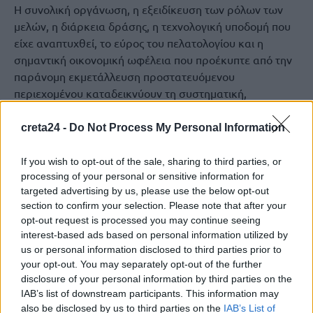
Η συνολική οργάνωση, η εξειδίκευση των ρόλων των
μελών, η διάρκεια δράσης, η τεχνολογική υποδομή που
είχε αναπτυχθεί, το εύρος του πελατολογίου και η
σημαντική οικονομική ωφέλεια που προέκυπτε από την
παράνομη εκμετάλλευση προστατευόμενου
περιεχομένου καταδεικνύουν τη συστηματική,
επαγγελματική και διαρκή δράση της οργάνωσης στον
τομέα της διαδικτυακής πειρατείας οπτικοακουστικού
creta24 -
Do Not Process My Personal Information
περιεχομένου.
If you wish to opt-out of the sale, sharing to third parties, or
Αξίζει να σημειωθεί ότι η βάση δεδομένων που
processing of your personal or sensitive information for
εντοπίστηκε, εμφάνιζε περισσότερους από 86.000
targeted advertising by us, please use the below opt-out
πελάτες – τελικούς χρήστες, ενώ το συνολικό
section to confirm your selection. Please note that after your
opt-out request is processed you may continue seeing
περιουσιακό όφελος που αποκόμισαν τα μέλη της
interest-based ads based on personal information utilized by
εγκληματικής οργάνωσης υπολογίζεται σε τουλάχιστον
us or personal information disclosed to third parties prior to
7.000.000 ευρώ, με τη συνολική ζημία των νόμιμων
your opt-out. You may separately opt-out of the further
παρόχων να εκτιμάται ότι ξεπερνά τα 50.000.000 ευρώ.
disclosure of your personal information by third parties on the
IAB’s list of downstream participants. This information may
Επιπλέον, από τον Εποπτεύοντα τη Δ.Α.Ο.Ε. Εισαγγελέα
also be disclosed by us to third parties on the
IAB’s List of