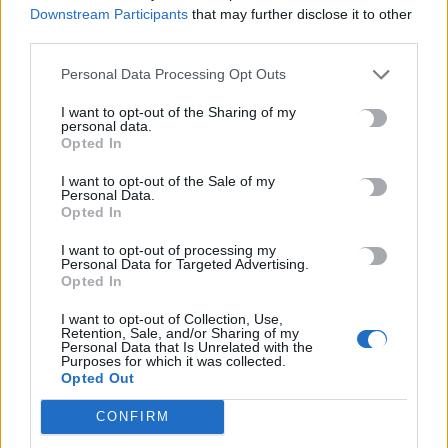
εκδόθηκαν 7 διατάξεις δέσμευσης περιουσιακών
Downstream Participants
that may further disclose it to other
στοιχείων και απαγόρευσης διάθεσης ακινήτων
third parties.
περιουσιακών στοιχείων των συλληφθέντων.
Personal Data Processing Opt Outs
I want to opt-out of the Sharing of my
personal data.
Opted In
I want to opt-out of the Sale of my
Personal Data.
Opted In
I want to opt-out of processing my
Personal Data for Targeted Advertising.
Opted In
I want to opt-out of Collection, Use,
Retention, Sale, and/or Sharing of my
Personal Data that Is Unrelated with the
Purposes for which it was collected.
CRETA
ΚΥΚΛΩΜΑ ΠΕΙΡΑΤΙΚΗΣ ΤΗΛΕΟΡΑΣΗΣ
Opted Out
CONFIRM