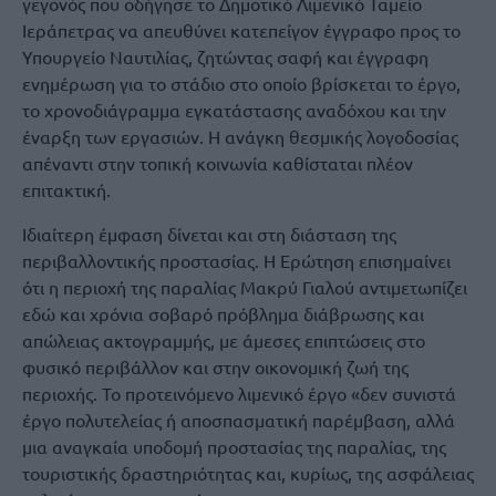
γεγονός που οδήγησε το Δημοτικό Λιμενικό Ταμείο
Ιεράπετρας να απευθύνει κατεπείγον έγγραφο προς το
Υπουργείο Ναυτιλίας, ζητώντας σαφή και έγγραφη
ενημέρωση για το στάδιο στο οποίο βρίσκεται το έργο,
το χρονοδιάγραμμα εγκατάστασης αναδόχου και την
έναρξη των εργασιών. Η ανάγκη θεσμικής λογοδοσίας
απέναντι στην τοπική κοινωνία καθίσταται πλέον
επιτακτική.
Ιδιαίτερη έμφαση δίνεται και στη διάσταση της
περιβαλλοντικής προστασίας. Η Ερώτηση επισημαίνει
ότι η περιοχή της παραλίας Μακρύ Γιαλού αντιμετωπίζει
εδώ και χρόνια σοβαρό πρόβλημα διάβρωσης και
απώλειας ακτογραμμής, με άμεσες επιπτώσεις στο
φυσικό περιβάλλον και στην οικονομική ζωή της
περιοχής. Το προτεινόμενο λιμενικό έργο «δεν συνιστά
έργο πολυτελείας ή αποσπασματική παρέμβαση, αλλά
μια αναγκαία υποδομή προστασίας της παραλίας, της
τουριστικής δραστηριότητας και, κυρίως, της ασφάλειας