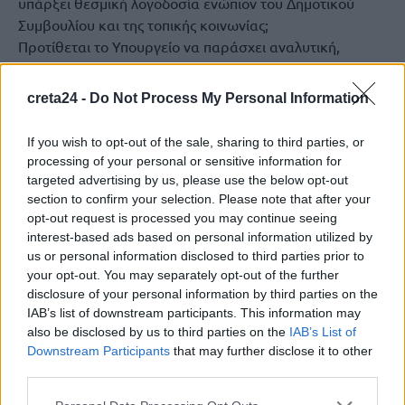
υπάρξει θεσμική λογοδοσία ενώπιον του Δημοτικού
Συμβουλίου και της τοπικής κοινωνίας;
Προτίθεται το Υπουργείο να παράσχει αναλυτική,
δημόσια ενημέρωση για το συνολικό χρονοδιάγραμμα
υλοποίησης του έργου, ώστε να αποκατασταθεί η
creta24 -
Do Not Process My Personal Information
εμπιστοσύνη των πολιτών και των τοπικών φορέων
απέναντι στη διοίκηση και να διασφαλιστεί ότι ένα έργο
If you wish to opt-out of the sale, sharing to third parties, or
στρατηγικής σημασίας δεν θα παραμείνει περαιτέρω
processing of your personal or sensitive information for
ανενεργό;
targeted advertising by us, please use the below opt-out
section to confirm your selection. Please note that after your
opt-out request is processed you may continue seeing
interest-based ads based on personal information utilized by
ΚΑΤΕΡΙΝΑ ΣΠΥΡΙΔΑΚΗ
us or personal information disclosed to third parties prior to
your opt-out. You may separately opt-out of the further
disclosure of your personal information by third parties on the
IAB’s list of downstream participants. This information may
ΠΡΟΗΓΟΎΜΕΝΟ
also be disclosed by us to third parties on the
IAB’s List of
Downstream Participants
that may further disclose it to other
Tι είπε η Δόμνα Μιχαηλίδου για
third parties.
Μαρία Καρυστιανού και Γιάνη
Βαρουφάκη