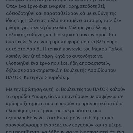
Όταν ένα έργο έχει εγκριθεί, χρηματοδοτηθεί,
αδειοδοτηθεί και παραταθεί χρονικά με ευθύνη της
ίδιας της Πολιτείας, αλλά παραμένει στάσιμο, τότε δεν
μιλάμε για τεχνική δυσκολία. Μιλάμε για έλλειψη
πολιτικής ευθύνης και διοικητικού συντονισμού. Και
δυστυχώς δεν είναι η πρώτη φορά που το βλέπουμε
αυτό στο Λασίθι. Η τοπική κοινωνία του Μακρύ Γιαλού,
λοιπόν, δεν ζητά χάρη· ζητά το αυτονόητο: να
υλοποιηθεί ένα έργο που έχει ήδη αποφασιστεί»,
δήλωσε χαρακτηριστικά η Βουλευτής Λασιθίου του
ΠΑΣΟΚ, Κατερίνα Σπυριδάκη.
Με την Ερώτηση αυτή, οι Βουλευτές του ΠΑΣΟΚ καλούν
τα αρμόδια Υπουργεία να απαντήσουν με σαφήνεια σε
κρίσιμα ζητήματα που αφορούν το πραγματικό στάδιο
υλοποίησης του έργου, τις εκκρεμότητες που
εξακολουθούν να το καθυστερούν, το δεσμευτικό
χρονοδιάγραμμα έναρξης των εργασιών και τα μέτρα
που προτίθενται να λάβουν για να διασφαλιστεί ότι ένα