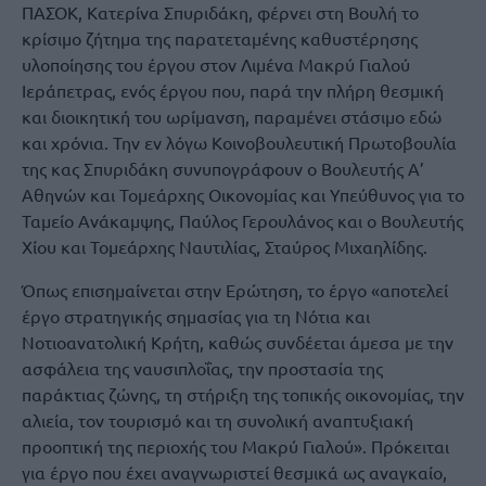
ΠΑΣΟΚ, Κατερίνα Σπυριδάκη, φέρνει στη Βουλή το
κρίσιμο ζήτημα της παρατεταμένης καθυστέρησης
υλοποίησης του έργου στον Λιμένα Μακρύ Γιαλού
Ιεράπετρας, ενός έργου που, παρά την πλήρη θεσμική
και διοικητική του ωρίμανση, παραμένει στάσιμο εδώ
και χρόνια. Την εν λόγω Κοινοβουλευτική Πρωτοβουλία
της κας Σπυριδάκη συνυπογράφουν ο Βουλευτής Α’
Αθηνών και Τομεάρχης Οικονομίας και Υπεύθυνος για το
Ταμείο Ανάκαμψης, Παύλος Γερουλάνος και ο Βουλευτής
Χίου και Τομεάρχης Ναυτιλίας, Σταύρος Μιχαηλίδης.
Όπως επισημαίνεται στην Ερώτηση, το έργο «αποτελεί
έργο στρατηγικής σημασίας για τη Νότια και
Νοτιοανατολική Κρήτη, καθώς συνδέεται άμεσα με την
ασφάλεια της ναυσιπλοΐας, την προστασία της
παράκτιας ζώνης, τη στήριξη της τοπικής οικονομίας, την
αλιεία, τον τουρισμό και τη συνολική αναπτυξιακή
προοπτική της περιοχής του Μακρύ Γιαλού». Πρόκειται
για έργο που έχει αναγνωριστεί θεσμικά ως αναγκαίο,