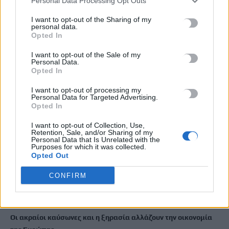
Personal Data Processing Opt Outs
8 Ιανουαρίου, 2026
I want to opt-out of the Sharing of my
personal data.
ΕΠΌΜΕΝΟ
Opted In
Φρίκη σε χωριό της Μεσαράς:
I want to opt-out of the Sale of my
Personal Data.
Πατέρας κατηγορείται ότι βίαζε
Opted In
τις δύο κόρες του!
I want to opt-out of processing my
8 Ιανουαρίου, 2026
Personal Data for Targeted Advertising.
Opted In
I want to opt-out of Collection, Use,
Μην χάνεις είδηση. Βάλε το
CRETA24
στην
Retention, Sale, and/or Sharing of my
Google
Personal Data that Is Unrelated with the
Purposes for which it was collected.
Opted Out
ΠΡΟΣΘΕΣΕ ΤΟ
CRETA24
ΣΤΗΝ GOOGLE
CONFIRM
ΡΟΗ ΕΙΔΗΣΕΩΝ
Οι ακραίοι καύσωνες και η ξηρασία αλλάζουν την οικονομία