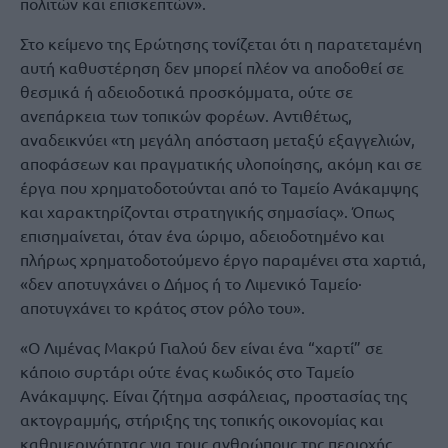
πολιτών και επισκεπτών».
Στο κείμενο της Ερώτησης τονίζεται ότι η παρατεταμένη
αυτή καθυστέρηση δεν μπορεί πλέον να αποδοθεί σε
θεσμικά ή αδειοδοτικά προσκόμματα, ούτε σε
ανεπάρκεια των τοπικών φορέων. Αντιθέτως,
αναδεικνύει «τη μεγάλη απόσταση μεταξύ εξαγγελιών,
αποφάσεων και πραγματικής υλοποίησης, ακόμη και σε
έργα που χρηματοδοτούνται από το Ταμείο Ανάκαμψης
και χαρακτηρίζονται στρατηγικής σημασίας». Όπως
επισημαίνεται, όταν ένα ώριμο, αδειοδοτημένο και
πλήρως χρηματοδοτούμενο έργο παραμένει στα χαρτιά,
«δεν αποτυγχάνει ο Δήμος ή το Λιμενικό Ταμείο·
αποτυγχάνει το κράτος στον ρόλο του».
«Ο Λιμένας Μακρύ Γιαλού δεν είναι ένα “χαρτί” σε
κάποιο συρτάρι ούτε ένας κωδικός στο Ταμείο
Ανάκαμψης. Είναι ζήτημα ασφάλειας, προστασίας της
ακτογραμμής, στήριξης της τοπικής οικονομίας και
καθημερινότητας για τους ανθρώπους της περιοχής.