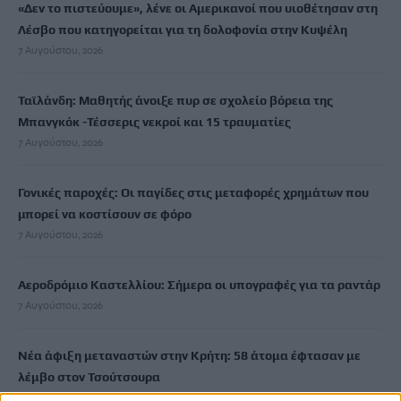
«Δεν το πιστεύουμε», λένε οι Αμερικανοί που υιοθέτησαν στη
Λέσβο που κατηγορείται για τη δολοφονία στην Κυψέλη
7 Αυγούστου, 2026
Ταϊλάνδη: Μαθητής άνοιξε πυρ σε σχολείο βόρεια της
Μπανγκόκ -Τέσσερις νεκροί και 15 τραυματίες
7 Αυγούστου, 2026
Γονικές παροχές: Οι παγίδες στις μεταφορές χρημάτων που
μπορεί να κοστίσουν σε φόρο
7 Αυγούστου, 2026
Αεροδρόμιο Καστελλίου: Σήμερα οι υπογραφές για τα ραντάρ
7 Αυγούστου, 2026
Νέα άφιξη μεταναστών στην Κρήτη: 58 άτομα έφτασαν με
λέμβο στον Τσούτσουρα
7 Αυγούστου, 2026