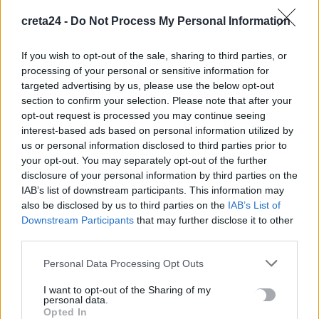
creta24 -
Do Not Process My Personal Information
Φωτιά τα ξημερώματα στη Σητεία
7 Αυγούστου, 2026
If you wish to opt-out of the sale, sharing to third parties, or
processing of your personal or sensitive information for
targeted advertising by us, please use the below opt-out
Θέουτα: Εκατοντάδες ασυνόδευτα παιδιά μεταναστών
section to confirm your selection. Please note that after your
εκτεθειμένα σε κάθε μορφή κακοποίησης
opt-out request is processed you may continue seeing
7 Αυγούστου, 2026
interest-based ads based on personal information utilized by
us or personal information disclosed to third parties prior to
your opt-out. You may separately opt-out of the further
disclosure of your personal information by third parties on the
TRENDING
IAB’s list of downstream participants. This information may
also be disclosed by us to third parties on the
IAB’s List of
#
ΓΟΝΙΚΕΣ ΠΑΡΟΧΕΣ
#
ΑΦΟΡΟΛΟΓΗΤΟ
#
ΡΑΝΤΑΡ
Downstream Participants
that may further disclose it to other
#
ΑΕΡΟΔΡΟΜΙΟ ΚΑΣΤΕΛΛΙΟΥ
third parties.
Personal Data Processing Opt Outs
I want to opt-out of the Sharing of my
personal data.
Opted In
ΣΧΕΤΙΚΆ ΆΡΘΡΑ