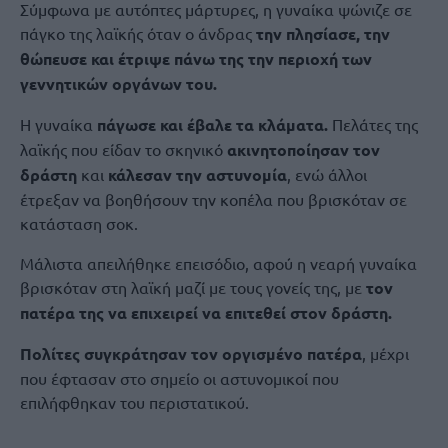
Σύμφωνα με αυτόπτες μάρτυρες, η γυναίκα ψώνιζε σε
πάγκο της λαϊκής όταν ο άνδρας
την πλησίασε, την
θώπευσε και έτριψε πάνω της την περιοχή των
γεννητικών οργάνων του.
Η γυναίκα
πάγωσε και έβαλε τα κλάματα.
Πελάτες της
λαϊκής που είδαν το σκηνικό
ακινητοποίησαν τον
δράστη
και
κάλεσαν την αστυνομία
, ενώ άλλοι
έτρεξαν να βοηθήσουν την κοπέλα που βρισκόταν σε
κατάσταση σοκ.
Μάλιστα απειλήθηκε επεισόδιο, αφού η νεαρή γυναίκα
βρισκόταν στη λαϊκή μαζί με τους γονείς της, με
τον
πατέρα της να επιχειρεί να επιτεθεί στον δράστη.
Πολίτες συγκράτησαν τον οργισμένο πατέρα
, μέχρι
που έφτασαν στο σημείο οι αστυνομικοί που
επιλήφθηκαν του περιστατικού.