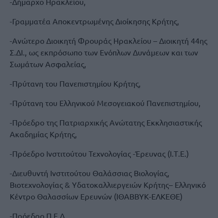
-Δήμαρχο Ηρακλείου,
-Γραμματέα Αποκεντρωμένης Διοίκησης Κρήτης,
-Ανώτερο Διοικητή Φρουράς Ηρακλείου – Διοικητή 44ης
Σ.ΔΙ., ως εκπρόσωπο των Ενόπλων Δυνάμεων και των
Σωμάτων Ασφαλείας,
-Πρύτανη του Πανεπιστημίου Κρήτης,
-Πρύτανη του Ελληνικού Μεσογειακού Πανεπιστημίου,
-Πρόεδρο της Πατριαρχικής Ανώτατης Εκκλησιαστικής
Ακαδημίας Κρήτης,
-Πρόεδρο Ινστιτούτου Τεχνολογίας -Έρευνας (Ι.Τ.Ε.)
-Διευθυντή Ινστιτούτου Θαλάσσιας Βιολογίας,
Βιοτεχνολογίας & Υδατοκαλλιεργειών Κρήτης– Ελληνικό
Κέντρο Θαλασσίων Ερευνών (ΙΘΑΒΒΥΚ-ΕΛΚΕΘΕ)
-Πρόεδρο Π.Ε.Δ.,