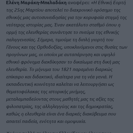
Ελένη Μαράκη-Μπελαδάκη
αναφέρει:
«Η Εθνική Εορτή
της 25ης Μαρτίου αποτελεί το διαχρονικό ορόσημο της
εθνικής μας αυτοσυνειδησίας για την κορυφαία στιγμή της
νεότερης ιστορίας μας. Έναν ακατάλυτο σταθμό όπου η
ορμή της ελευθερίας συνάντησε το πνεύμα της εθνικής
παλιγγενεσίας. Σήμερα, τιμούμε τη διπλή γιορτή του
Γένους και της Ορθοδοξίας, υποκλινόμενοι στις θυσίες των
προγόνων μας, οι οποίοι με αυταπάρνηση και υψηλό
εθνικό φρόνημα διεκδίκησαν το δικαίωμα στη δική μας
ελευθερία. Το μήνυμα του 1821 παραμένει διαρκώς
επίκαιρο και διδακτικό, ιδιαίτερα για τη νέα γενιά. Η
εκπαιδευτική κοινότητα καλείται να λειτουργήσει ως
θεματοφύλακας της ιστορικής μνήμης,
μεταλαμπαδεύοντας στους μαθητές μας τις αξίες της
φιλοπατρίας, της αλληλεγγύης και της δημοκρατίας,
καθώς η ελευθερία είναι ένα διαρκές διακύβευμα που
απαιτεί παιδεία, ενότητα και ομοψυχία.