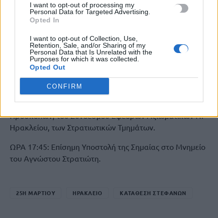
I want to opt-out of processing my
‘‘Εύξεινος Λέσχη’’ Ηρακλείου, του Συλλόγου
Personal Data for Targeted Advertising.
Opted In
Αλατσατιανών Ηρακλείου, του Συλλόγου Ν.
Αλικαρνασσού «Η Αρτεμισία», του Συλλόγου
I want to opt-out of Collection, Use,
Θρακιωτών Κρήτης «Ο Ορφέας», του Συλλόγου
Retention, Sale, and/or Sharing of my
Personal Data that Is Unrelated with the
Μακεδόνων Κρήτης, του Συλλόγου Ηπειρωτών Ν.
Purposes for which it was collected.
Opted Out
Ηρακλείου, του Συλλόγου Πελοποννησίων Κρήτης «Ο
Μωριάς», των Δημοσίων και Ιδιωτικών Σχολείων
CONFIRM
Πρωτοβάθμιας και Δευτεροβάθμιας Εκπαίδευσης, του
Σώματος Ελληνικού Οδηγισμού, του Σώματος Ελλήνων
Προσκόπων, του Συνδέσμου Εφέδρων Αξιωματικών Ν.
Ηρακλείου, των Στρατιωτικών Τμημάτων.
ΩΡΑ 17:45: Επίσημη Υποστολή της Σημαίας στο Μνημείο
του Αγνώστου Στρατιώτη.
25Η ΜΑΡΤΙΟΥ
ΗΡΑΚΛΕΙΟ
ΚΑΤΑΘΕΣΗ ΣΤΕΦΑΝΩΝ