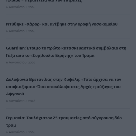
πλοίου – Περιπέτεια για 704 επιβάτες
6 Αυγούστου, 2026
Ντύθηκε «Χάρος» και ανέβηκε στην οροφή νοσοκομείου
6 Αυγούστου, 2026
Guardian: Έτοιμο το πρώτο κατασκευαστικό συμβόλαιο στη
Γάζα από το «Συμβούλιο Ειρήνης» του Τραμπ
6 Αυγούστου, 2026
Δολοφονία Βρετανίδας στην Κυψέλη: «Τότε άρχισα να τον
υποψιάζομαι» -Όσα αποκάλυψε στις Aρχές η σύζυγος του
Αφγανού
6 Αυγούστου, 2026
Γερμανία: Τουλάχιστον 25 τραυματίες από σύγκρουση δύο
τραμ
6 Αυγούστου, 2026