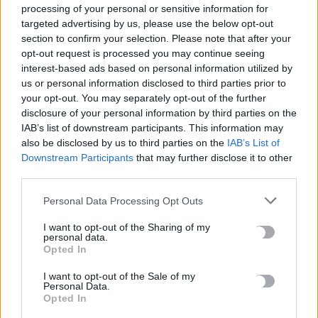
processing of your personal or sensitive information for
Μετάβαση Επισήμων και Αρχών στον χώρο
targeted advertising by us, please use the below opt-out
παρακολούθησης της παρέλασης.
section to confirm your selection. Please note that after your
opt-out request is processed you may continue seeing
ΩΡΑ 12:00 Παρέλαση
interest-based ads based on personal information utilized by
us or personal information disclosed to third parties prior to
(Από τη Λεωφόρο Δημοκρατίας στο ύψος του μνημείου
your opt-out. You may separately opt-out of the further
Μάχης Κρήτης, συνέχεια προς πλατεία Ελευθερίας, οδό
disclosure of your personal information by third parties on the
Αβέρωφ, οδό Έβανς (αριστερά μεγάλη Έβανς) και
IAB’s list of downstream participants. This information may
also be disclosed by us to third parties on the
IAB’s List of
ολοκλήρωση στην Καινούρια Πόρτα (Καμάρες,
Downstream Participants
that may further disclose it to other
εξωτερικά των τειχών – Είσοδο Κηποθέατρου «Ν.
third parties.
Καζαντζάκης»), των ακόλουθων τμημάτων: Της
Φιλαρμονικής του Δήμου, των Αναπήρων Πολέμου,
Personal Data Processing Opt Outs
Παλαιών Πολεμιστών της Εθνικής Αντίστασης, του
I want to opt-out of the Sharing of my
Ελληνικού Ερυθρού Σταυρού (Σώμα Νοσηλευτικής,
personal data.
Σώμα Κοινωνικής Πρόνοιας, Σώμα Σαμαρειτών –
Opted In
Διασωστών – Ναυαγοσωστών), του Παγκρητίου Ομίλου
I want to opt-out of the Sale of my
Φουσκωτών Σκαφών, της Ελληνικής Ομάδας Έρευνας
Personal Data.
και Διάσωσης – Παράρτημα Ηρακλείου, του Λυκείου
Opted In
Ελληνίδων Ηρακλείου, του Σωματείου Ποντίων