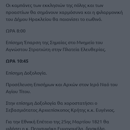
Οι καμπάνες των εκκλησιών της πόλης και των
προαστίων θα σημάνουν χαρμόσυνα και η φιλαρμονική
του Δήμου Ηρακλείου θα παιανίσει το εωθινό.
ΩΡΑ 8:00
Επίσημη Έπαρση της Σημαίας στο Μνημείο του
Αγνώστου Στρατιώτη στην Πλατεία Ελευθερίας.
ΩΡΑ 10:45
Επίσημη Δοξολογία.
Προσέλευση Επισήμων και Αρχών στον Ιερό Ναό του
Αγίου Τίτου.
Στην επίσημη Δοξολογία θα χοροστατήσει ο
Σεβασμιότατος Αρχιεπίσκοπος Κρήτης κ.κ. Ευγένιος.
Για την Εθνική Επέτειο της 25ης Μαρτίου 1821 θα
μιλήσει η κ. Περισυνάκη Εμμανουέλα, δασκάλα,