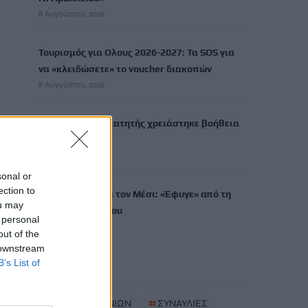
8 Αυγούστου, 2026
Τουρισμός για Ολους 2026-2027: Τα SOS για
να «κλειδώσετε» το voucher διακοπών
8 Αυγούστου, 2026
Ηράκλειο: Περιπατητής χρειάστηκε βοήθεια
σε φαράγγι
8 Αυγούστου, 2026
sonal or
ection to
Βαρύ πένθος για τον Μέσι: «Έφυγε» από τη
ou may
ζωή ο πατέρας του
 personal
8 Αυγούστου, 2026
out of the
 downstream
B’s List of
TRENDING
#
ΔΗΜΟΣ ΧΑΝΙΩΝ
#
ΣΥΝΑΥΛΙΕΣ