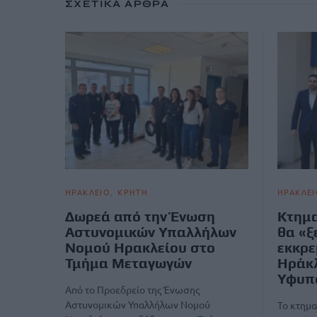
ΣΧΕΤΙΚΆ ΆΡΘΡΑ
ΗΡΑΚΛΕΙΟ
ΚΡΗΤΗ
ΗΡΑΚΛΕΙ
Δωρεά από την Ένωση
Κτημα
Αστυνομικών Υπαλλήλων
θα «ξ
Νομού Ηρακλείου στο
εκκρε
Τμήμα Μεταγωγών
Ηράκλ
Υφυπ
Από το Προεδρείο της Ένωσης
Αστυνομικών Υπαλλήλων Νομού
Το κτημ