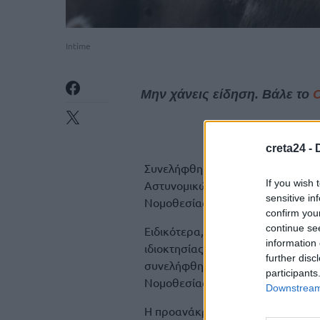
Intime
Μην χάνεις είδηση. Βάλε το
creta24 -
Συνελήφθη το απόγευμα της Πέμπ
If you wish 
Αστυνομικών Επιχειρήσεων Ηρακλ
sensitive in
Νομοθεσίας περί ζωοκλοπής.
confirm you
continue se
Ειδικότερα, όπως καταγγέλθηκε,
information 
ιδιοκτησίας 63χρονου, επτά (7) 
further disc
συνελήφθη ο 18χρονος και σε βά
participants
Νομοθεσίας περί ζωοκλοπής.
Downstream 
Η προανάκριση ενεργείται από τ