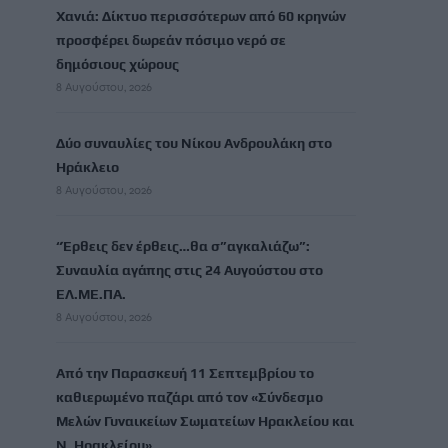
Χανιά: Δίκτυο περισσότερων από 60 κρηνών
προσφέρει δωρεάν πόσιμο νερό σε
δημόσιους χώρους
8 Αυγούστου, 2026
Δύο συναυλίες του Νίκου Ανδρουλάκη στο
Ηράκλειο
8 Αυγούστου, 2026
“Έρθεις δεν έρθεις…θα σ”αγκαλιάζω”:
Συναυλία αγάπης στις 24 Αυγούστου στο
ΕΛ.ΜΕ.ΠΑ.
8 Αυγούστου, 2026
Από την Παρασκευή 11 Σεπτεμβρίου το
καθιερωμένο παζάρι από τον «Σύνδεσμο
Μελών Γυναικείων Σωματείων Ηρακλείου και
Ν. Ηρακλείου»