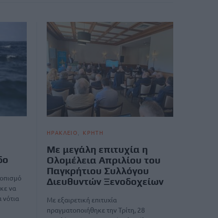
ΗΡΑΚΛΕΙΟ
ΚΡΗΤΗ
Με μεγάλη επιτυχία η
δο
Ολομέλεια Απριλίου του
Παγκρήτιου Συλλόγου
τοπισμό
Διευθυντών Ξενοδοχείων
κε να
 νότια
Με εξαιρετική επιτυχία
πραγματοποιήθηκε την Τρίτη, 28