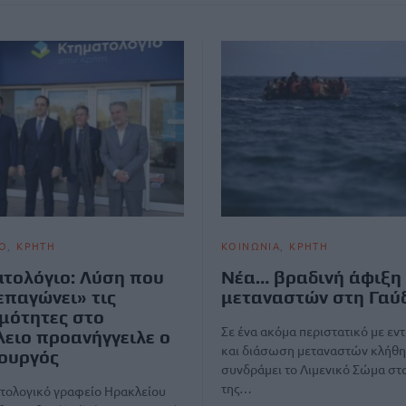
Ο
ΚΡΗΤΗ
ΚΟΙΝΩΝΙΑ
ΚΡΗΤΗ
τολόγιο: Λύση που
Νέα… βραδινή άφιξη
επαγώνει» τις
μεταναστών στη Γαύ
μότητες στο
Σε ένα ακόμα περιστατικό με εν
ειο προανήγγειλε ο
και διάσωση μεταναστών κλήθη
ουργός
συνδράμει το Λιμενικό Σώμα στα
της…
ατολογικό γραφείο Ηρακλείου