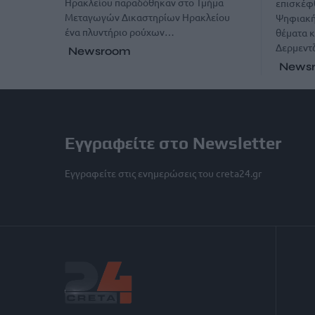
Ηρακλείου παραδόθηκαν στο Τμήμα
επισκέφθ
Μεταγωγών Δικαστηρίων Ηρακλείου
Ψηφιακής
ένα πλυντήριο ρούχων…
θέματα κ
Δερμεντ
Newsroom
News
Εγγραφείτε στο Newsletter
Εγγραφείτε στις ενημερώσεις του creta24.gr