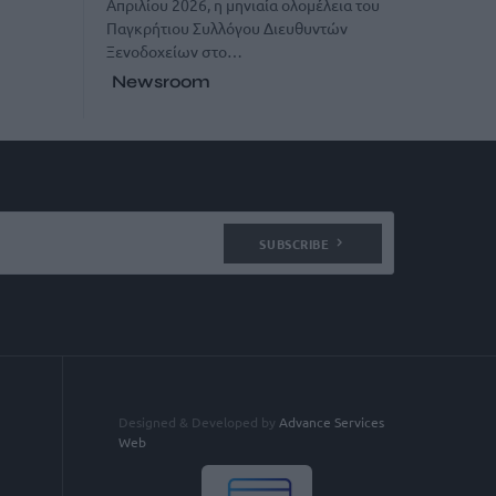
Απριλίου 2026, η μηνιαία ολομέλεια του
Παγκρήτιου Συλλόγου Διευθυντών
Ξενοδοχείων στο…
Newsroom
SUBSCRIBE
Designed & Developed by
Advance Services
Web