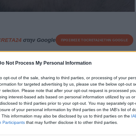
CRETA24
στην Google
ΠΡΟΣΘΕΣΕ ΤΟ
CRETA24
ΣΤΗΝ GOOGLE
Do Not Process My Personal Information
της 23 Απριλίου από αστυνομικούς του Τμήματος
to opt-out of the sale, sharing to third parties, or processing of your per
είου 18χρονος κατηγορούμενος για παραβάσεις της
formation for targeted advertising by us, please use the below opt-out s
r selection. Please note that after your opt-out request is processed y
eing interest-based ads based on personal information utilized by us or
 ο 18χρονος την 22.04.2026 αφαίρεσε από αγρόκτημα
disclosed to third parties prior to your opt-out. You may separately opt-
χοίρους. Από αστυνομικούς της ανωτέρω Υπηρεσίας
losure of your personal information by third parties on the IAB’s list of
ρος του σχηματίστηκε δικογραφία για παραβάσεις της
. This information may also be disclosed by us to third parties on the
IA
Participants
that may further disclose it to other third parties.
ο Αστυνομικό Τμήμα Μινώα Πεδιάδος.