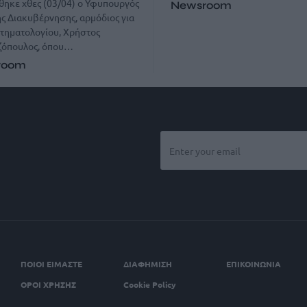
ηκε χθες (03/04) ο Υφυπουργός
Newsroom
 Διακυβέρνησης, αρμόδιος για
τηματολογίου, Χρήστος
ζόπουλος, όπου…
room
ΠΟΙΟΙ ΕΙΜΑΣΤΕ
ΔΙΑΦΗΜΙΣΗ
ΕΠΙΚΟΙΝΩΝΙΑ
ΟΡΟΙ ΧΡΗΣΗΣ
Cookie Policy