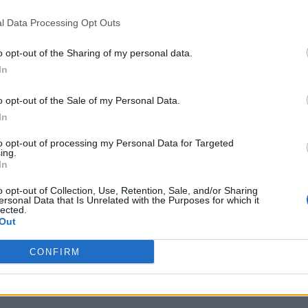
l Data Processing Opt Outs
o opt-out of the Sharing of my personal data.
In
ΕΠΌΜΕΝΟ
o opt-out of the Sale of my Personal Data.
In
 και
Εξιτήριο από τον
μνος
Ευαγγελισμό πήρε η
to opt-out of processing my Personal Data for Targeted
ing.
Μαρέβα Γκραμπόφσκι –
In
ς
Μητσοτάκη
o opt-out of Collection, Use, Retention, Sale, and/or Sharing
25 Απριλίου, 2026
ersonal Data that Is Unrelated with the Purposes for which it
lected.
Out
CONFIRM
CRETA24
στην Google
ΠΡΟΣΘΕΣΕ ΤΟ
CRETA24
ΣΤΗΝ GOOGLE