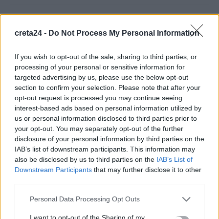
ΗΠΑ: Δασκάλα χορού κατηγορείται για σεξουαλική
κακοποίηση δύο ανήλικων μαθητών της
creta24 -
Do Not Process My Personal Information
7 Αυγούστου, 2026
If you wish to opt-out of the sale, sharing to third parties, or
processing of your personal or sensitive information for
Το Ελληνικό Μεσογειακό Πανεπιστήμιο εκδίδει ηλεκτρονικά
targeted advertising by us, please use the below opt-out
τα Πρακτικά του Διεπιστημονικού Συνεδρίου «Ρένα
section to confirm your selection. Please note that after your
Κυριακού»
opt-out request is processed you may continue seeing
7 Αυγούστου, 2026
interest-based ads based on personal information utilized by
us or personal information disclosed to third parties prior to
your opt-out. You may separately opt-out of the further
ΔΕΕΠ (ΝΟΔΕ) Ηρακλείου: Με έργα η κυβέρνηση Μητσοτάκη
disclosure of your personal information by third parties on the
οδηγεί την Κρήτη στο μέλλον
IAB’s list of downstream participants. This information may
7 Αυγούστου, 2026
also be disclosed by us to third parties on the
IAB’s List of
Downstream Participants
that may further disclose it to other
third parties.
TRENDING
Personal Data Processing Opt Outs
#
ΚΑΠΝΙΣΜΑ
#
ΠΟΘΕΝ ΕΣΧΕΣ
#
ΠΛΗΡΩΜΕΣ
#
ΣΥΝΤΑΞΕΙΣ
I want to opt-out of the Sharing of my