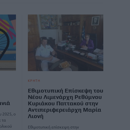
ΚΡΗΤΗ
Εθιμοτυπική Επίσκεψη του
4
Νέου Λιμενάρχη Ρεθύμνου
ανιά
Κυριάκου Παττακού στην
Αντιπεριφερειάρχη Μαρία
 2025, ο
Λιονή
 τα
ολικού
Εθιμοτυπική επίσκεψη στην