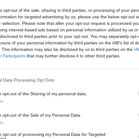
to opt-out of the sale, sharing to third parties, or processing of your per
formation for targeted advertising by us, please use the below opt-out s
r selection. Please note that after your opt-out request is processed y
eing interest-based ads based on personal information utilized by us or
disclosed to third parties prior to your opt-out. You may separately opt-
losure of your personal information by third parties on the IAB’s list of
εύθυνσης Αστυνομίας Χανίων ότι στα πλαίσια της Εξόδιου
. This information may also be disclosed by us to third parties on the
IA
ροπολίτη Κυδωνίας και Αποκορώνου Δαμασκηνού, που θα
Participants
that may further disclose it to other third parties.
οπολιτικό Ναό Εισοδίων της Θεοτόκου θα ισχύσουν
ς στο κέντρο της πόλης των Χανίων.
στημα από την 10:00 ώρα του Σαββάτου 12/04/2025 έως την
l Data Processing Opt Outs
 απαγόρευση της κυκλοφορίας στις παρακάτω οδούς του
o opt-out of the Sharing of my personal data.
In
o opt-out of the Sale of my Personal Data.
ο το μήκος της, στο οδικό δίκτυο έμπροσθεν της πλατείας
In
σταύρωση με τις οδούς Δασκαλογιάννη και Νικ. Φωκά.
to opt-out of processing my Personal Data for Targeted
ing.