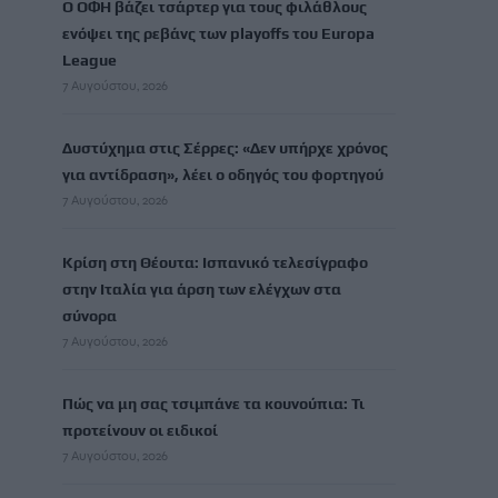
Ο ΟΦΗ βάζει τσάρτερ για τους φιλάθλους
ενόψει της ρεβάνς των playoffs του Europa
League
7 Αυγούστου, 2026
Δυστύχημα στις Σέρρες: «Δεν υπήρχε χρόνος
για αντίδραση», λέει ο οδηγός του φορτηγού
7 Αυγούστου, 2026
Κρίση στη Θέουτα: Ισπανικό τελεσίγραφο
στην Ιταλία για άρση των ελέγχων στα
σύνορα
7 Αυγούστου, 2026
Πώς να μη σας τσιμπάνε τα κουνούπια: Τι
προτείνουν οι ειδικοί
7 Αυγούστου, 2026