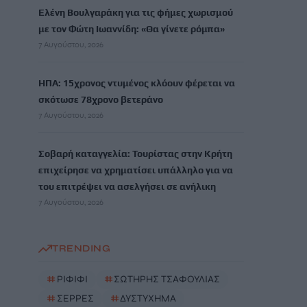
Ελένη Βουλγαράκη για τις φήμες χωρισμού
με τον Φώτη Ιωαννίδη: «Θα γίνετε ρόμπα»
7 Αυγούστου, 2026
ΗΠΑ: 15χρονος ντυμένος κλόουν φέρεται να
σκότωσε 78χρονο βετεράνο
7 Αυγούστου, 2026
Σοβαρή καταγγελία: Τουρίστας στην Κρήτη
επιχείρησε να χρηματίσει υπάλληλο για να
του επιτρέψει να ασελγήσει σε ανήλικη
7 Αυγούστου, 2026
TRENDING
#
ΡΙΦΙΦΙ
#
ΣΩΤΗΡΗΣ ΤΣΑΦΟΥΛΙΑΣ
#
ΣΕΡΡΕΣ
#
ΔΥΣΤΥΧΗΜΑ