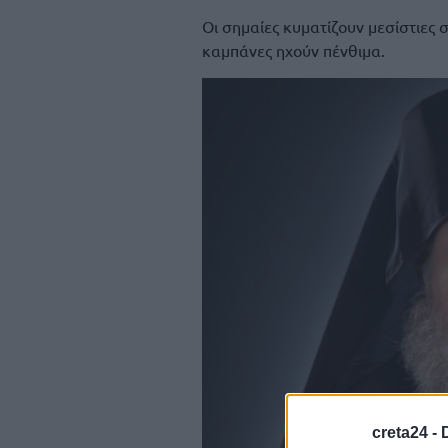
Οι σημαίες κυματίζουν μεσίστιες σ
καμπάνες ηχούν πένθιμα.
creta24 -