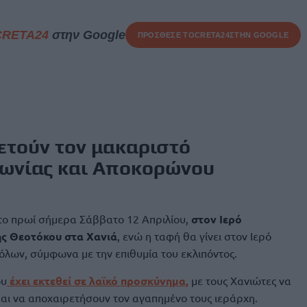
CRETA24
στην Google
ΠΡΟΣΘΕΣΕ ΤΟ
CRETA24
ΣΤΗΝ GOOGLE
ετούν τον μακαριστό
ωνίας και Αποκορώνου
 το πρωί σήμερα Σάββατο 12 Απριλίου,
στον Ιερό
ης Θεοτόκου στα Χανιά
, ενώ η ταφή θα γίνει στον Ιερό
λων, σύμφωνα με την επιθυμία του εκλιπόντος.
ου
έχει εκτεθεί σε λαϊκό προσκύνημα,
με τους Χανιώτες να
αι να αποχαιρετήσουν τον αγαπημένο τους ιεράρχη.