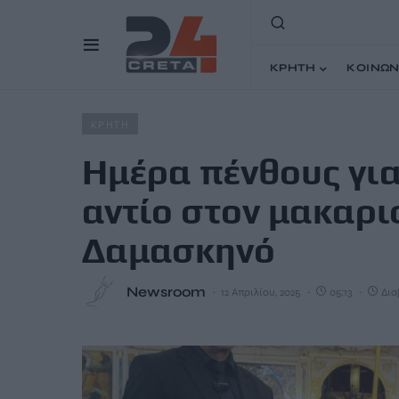
ΚΡΗΤΗ
ΚΟΙΝΩΝ
Home
Άρθρα
Ημέρα πένθους για τα Χανιά – Τελευταί
ΚΡΗΤΗ
Ημέρα πένθους για
αντίο στον μακαρ
Δαμασκηνό
Newsroom
12 Απριλίου, 2025
05:13
Δια