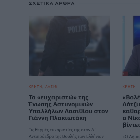
ΣΧΕΤΙΚΆ ΆΡΘΡΑ
ΚΡΗΤΗ
ΛΑΣΙΘΙ
ΚΡΗΤΗ
Το «ευχαριστώ» της
«Βολ
Ένωσης Αστυνομικών
Λότζι
Υπαλλήλων Λασιθίου στον
καθαρ
Γιάννη Πλακιωτάκη
ο Νίκ
βίντε
Τις θερμές ευχαριστίες της στον Α΄
Αντιπρόεδρο της Βουλής των Ελλήνων
«Ο Δήμος