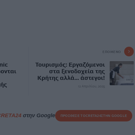
ΕΠΌΜΕΝΟ
nic
Τουρισμός: Εργαζόμενοι
φονται
στα ξενοδοχεία της
Κρήτης αλλά... άστεγοι!
κής
12 Απριλίου, 2025
CRETA24
στην Google
ΠΡΟΣΘΕΣΕ ΤΟ
CRETA24
ΣΤΗΝ GOOGLE