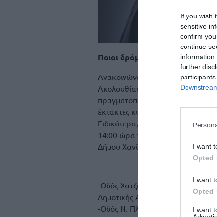
If you wish 
sensitive in
confirm you
continue se
Ποιοι δρόμοι θα κλείσουν
information 
further disc
Ανακοινώνεται με απόφαση της Δι
participants
Ακολουθίας του Μακαριστού Μητ
Downstream 
πραγματοποιηθεί στον Ιερό Μητρ
έκτακτες κυκλοφοριακές ρυθμίσει
Ειδικότερα, κατά το χρονικό διά
Persona
14:00 ώρα της ιδίας, θα ισχύσει
Δήμου Χανίων:
I want t
Opted 
I want t
-Οδός Χατζημιχάλη Γιάνναρη σε όλ
Opted 
Δημοτικής Αγοράς έως και τη δια
-Οδός Ν. Πλαστήρα.
I want 
Advertis