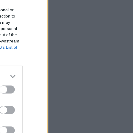
sonal or
ection to
ou may
 personal
out of the
 downstream
B’s List of