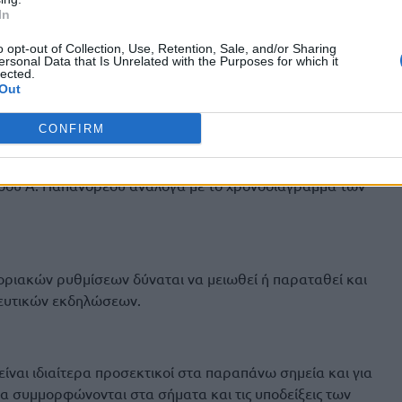
In
ολή της με την οδό Μπονιαλή έως και την Τράπεζα την
o opt-out of Collection, Use, Retention, Sale, and/or Sharing
ersonal Data that Is Unrelated with the Purposes for which it
lected.
Out
εί η στάθμευση οχημάτων περιμετρικά της Πλατείας
CONFIRM
στημα από την 06:00 ώρα της 12/04/2025 έως και 14:00
υκλοφοριακές ρυθμίσεις από ώρα 13:00 έως 14:00 της
 οδού Α. Παπανδρέου ανάλογα με το χρονοδιάγραμμα των
οριακών ρυθμίσεων δύναται να μειωθεί ή παραταθεί και
κευτικών εκδηλώσεων.
είναι ιδιαίτερα προσεκτικοί στα παραπάνω σημεία και για
α συμμορφώνονται στα σήματα και τις υποδείξεις των