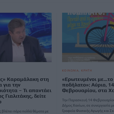
ΚΟΙΝΩΝΙΑ
ΚΡΗΤΗ
ές» Καραμάλακη στη
«Ερωτευμένοι με…το
α για την
ποδήλατο»: Αύριο, 1
ιότητα – Τι απαντάει
Φεβρουαρίου, στα Χ
ος Γιαλιτάκης, δείτε
Την Παρασκευή 14 Φεβρουαρίου
ο
Δήμος Χανίων, σε συνεργασία με
Γραφεία Φυσικής Αγωγής και Σχ
 βλέπει πάρα πολλά θέματα με