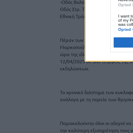
-Οδός Βολουδάκηδων.
Opted 
Οδός Στρ. Τζανακάκη από τη συμβ
Εθνική Τράπεζα.
I want t
of my P
was col
Opted 
Πέραν των ανωτέρω θα απαγορευθ
Μαρκοπούλου κατά το χρονικό διά
ώρα της ιδίας, ενώ θα ληφθούν κ
12/04/2025 σε όλο το μήκος της
εκδηλώσεων.
Το χρονικό διάστημα των κυκλοφ
ανάλογα με τη πορεία των θρησ
Παρακαλούνται όλοι οι οδηγοί να 
την καλύτερη εξυπηρέτηση τους ν