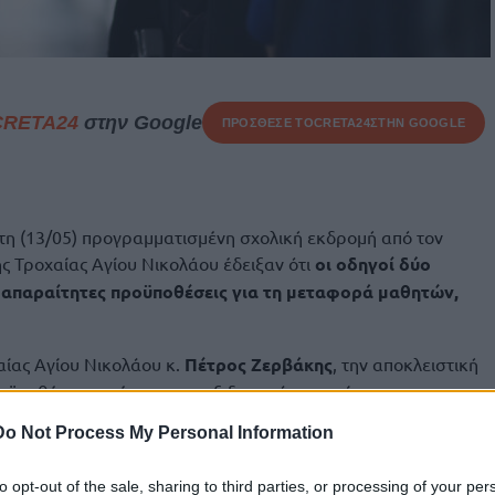
CRETA24
στην Google
ΠΡΟΣΘΕΣΕ ΤΟ
CRETA24
ΣΤΗΝ GOOGLE
τη (13/05) προγραμματισμένη σχολική εκδρομή από τον
ης Τροχαίας Αγίου Νικολάου έδειξαν ότι
οι οδηγοί δύο
απαραίτητες προϋποθέσεις για τη μεταφορά μαθητών,
αίας Αγίου Νικολάου κ.
Πέτρος Ζερβάκης
, την αποκλειστική
ροϋποθέσεων φέρουν τα ταξιδιωτικά γραφεία που
μές, τα οποία οφείλουν να διασφαλίζουν ότι το προσωπικό
Do Not Process My Personal Information
αφα και τις προβλεπόμενες βεβαιώσεις δραστηριότητας.
ανισμός και πραγματοποιεί τους απαραίτητους ελέγχους
to opt-out of the sale, sharing to third parties, or processing of your per