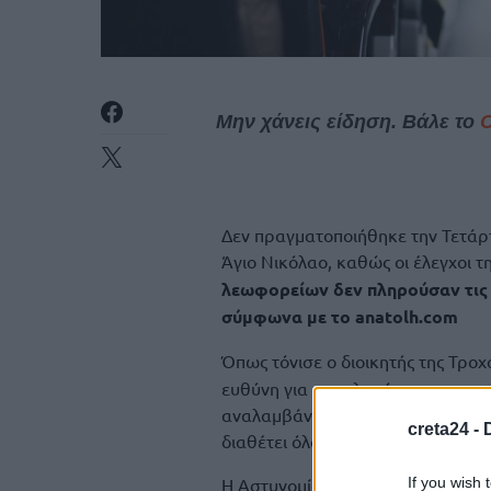
Μην χάνεις είδηση. Βάλε το
Δεν πραγματοποιήθηκε την Τετάρ
Άγιο Νικόλαο, καθώς οι έλεγχοι τ
λεωφορείων δεν πληρούσαν τις 
σύμφωνα με το anatolh.com
Όπως τόνισε ο διοικητής της Τροχ
ευθύνη για την πληρότητα των π
αναλαμβάνουν τις σχολικές εκδρο
creta24 -
διαθέτει όλα τα απαραίτητα έγγρ
Η Αστυνομία είναι ελεγκτικός μηχ
If you wish 