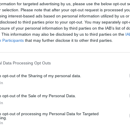
formation for targeted advertising by us, please use the below opt-out s
χολικές, να γίνονται με ασφάλεια ώστε να αποτραπεί ο
r selection. Please note that after your opt-out request is processed y
eing interest-based ads based on personal information utilized by us or
disclosed to third parties prior to your opt-out. You may separately opt-
α τα ελαστικά κλπ. μέλημα της αστυνομίας είναι και ο
losure of your personal information by third parties on the IAB’s list of
ηγοί θα πρέπει να διατηρούν τις περιόδους ξεκούρασης-
. This information may also be disclosed by us to third parties on the
IA
εργασίας, να έχουν μαζί τους τα απαραίτητα έγγραφα
Participants
that may further disclose it to other third parties.
προβλέπεται από την σχετική νομοθεσία. Επειδή προφανώς
όδου, τα ταξιδιωτικά γραφεία δεν έχουν επανδρωθεί ακόμη
l Data Processing Opt Outs
ι η τροχαία κάνει ελέγχους όλη την χρονιά και ειδικά στις
o opt-out of the Sharing of my personal data.
θύνη η Αστυνομία αν ακυρωθούν κάποιες εκδρομές, αλλά
In
ύρωσής τους έχουν τα ταξιδιωτικά γραφεία και οι οδηγοί
κδρομές. Καλούνται τα σχολεία να εφιστούν την προσοχή
o opt-out of the Sale of my Personal Data.
στε να μην υπάρχουν προβλήματα» κατέληξε.
In
to opt-out of processing my Personal Data for Targeted
ing.
ΙΑ
In