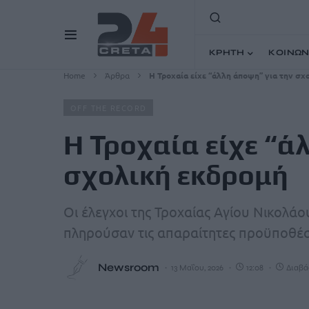
ΚΡΗΤΗ
ΚΟΙΝΩΝ
Home
Άρθρα
Η Τροχαία είχε “άλλη άποψη” για την σχ
OFF THE RECORD
Η Τροχαία είχε “ά
σχολική εκδρομή
Οι έλεγχοι της Τροχαίας Αγίου Νικολάο
πληρούσαν τις απαραίτητες προϋποθέσ
Newsroom
13 Μαΐου, 2026
12:08
Διαβάζ