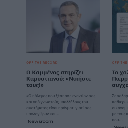
OFF THE RECORD
OFF THE
Ο Καμμένος στηρίζει
Το χα
Καρυστιανού: «Νικήστε
Πιερρ
τους!»
συγχ
«Ο πόλεμος που ξέσπασε εναντίον σας
Σε χαλαρ
και από γνωστούς υπαλλήλους του
καθιερωμ
συστήματος είναι πράγματι γιατί σας
οικονομι
υπολογίζουν και…
με τους 
που…
Newsroom
News