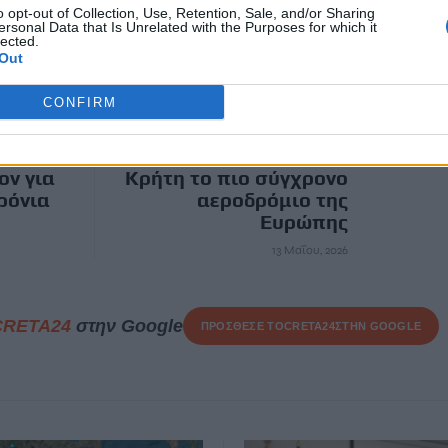
o opt-out of Collection, Use, Retention, Sale, and/or Sharing
ersonal Data that Is Unrelated with the Purposes for which it
lected.
ΕΠΌΜΕΝΟ
Out
ας
Χατζηδάκης από το
CONFIRM
 είναι
Καστέλι: Περήφανος και
έργο
ως κρητικός που σε δύο
από
χρόνια θα έχουμε στην
ον για
Κρήτη το πιο σύγχρονο
ρόνια
αεροδρόμιο της
Ευρώπης
13 Μαΐου, 2026
CRETA24
στην Google
ΠΡΟΣΘΕΣΕ ΤΟ
CRETA24
ΣΤΗΝ GOOGLE