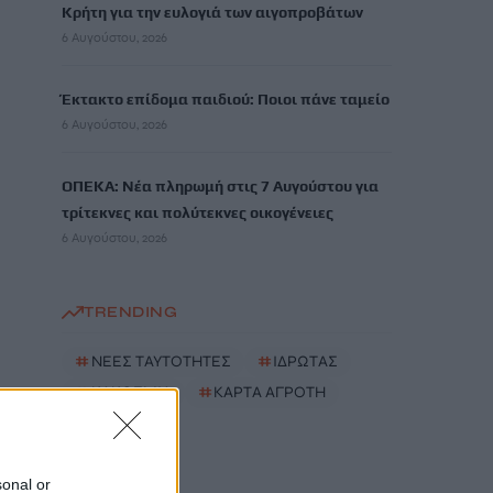
Κρήτη για την ευλογιά των αιγοπροβάτων
6 Αυγούστου, 2026
Έκτακτο επίδομα παιδιού: Ποιοι πάνε ταμείο
6 Αυγούστου, 2026
ΟΠΕΚΑ: Νέα πληρωμή στις 7 Αυγούστου για
τρίτεκνες και πολύτεκνες οικογένειες
6 Αυγούστου, 2026
TRENDING
#
ΝΕΕΣ ΤΑΥΤΟΤΗΤΕΣ
#
ΙΔΡΩΤΑΣ
#
ΚΑΚΟΣΜΙΑ
#
ΚΑΡΤΑ ΑΓΡΟΤΗ
sonal or