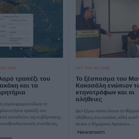
 RECORD
OFF THE RECORD
λαρό τραπέζι του
Το ξέσπασμα του Μ
ακάκη και τα
Κοκοσάλη ενώπιον τ
αρητήρια
κτηνοτρόφων και οι
αλήθειες
ή ατμόσφαιρα κύλισε το
ένο ετήσιο τραπέζι του
Δεν ξέρω πόσοι έχουν το θάρρος
κού επιτελείου της κυβέρνησης
αλήθειες που πονάνε, αλλά αυτό
κοινοβουλευτικούς συντάκτες,
έκανε ο δήμαρχος Αρχανών…
Newsroom
room