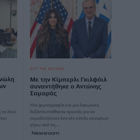
OFF THE RECORD
ανώλη
Με την Κίμπερλι Γκιλφόιλ
ων
συναντήθηκε ο Αντώνης
Σαμαράς
Μια φωτογραφία και μια λακωνική
λεζάντα στάθηκαν αρκετές για να
 να λένε
πυροδοτήσουν ένα νέο κύκλο σεναρίων
 που
γύρω από τις…
Newsroom