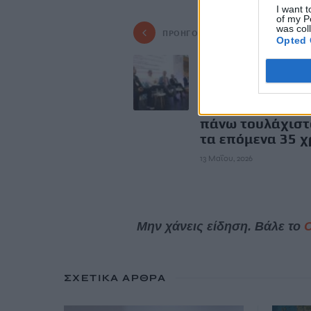
I want t
of my P
was col
ΠΡΟΗΓΟΎΜΕΝΟ
Opted 
Mάνος Μουστάκ
(ΤΕΡΝΑ): Ο ΒΟΑΚ
το δυσκολότερο 
και θα είμαστε 
πάνω τουλάχιστ
τα επόμενα 35 χ
13 Μαΐου, 2026
Μην χάνεις είδηση. Βάλε το
ΣΧΕΤΙΚΆ ΆΡΘΡΑ