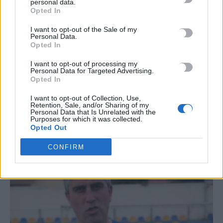
TRENDING
personal data.
Opted In
#
ΑΠΑΤΗΤΕΣ ΠΑΡΑΛΙΕΣ
#
ΠΕΡΣΕΙΔΕΣ
#
ΕΝΟΙΚΙΑ
I want to opt-out of the Sale of my
#
ΠΥΡΚΑΓΙΕΣ
Personal Data.
Opted In
I want to opt-out of processing my
Personal Data for Targeted Advertising.
Opted In
ΣΧΕΤΙΚΆ ΆΡΘΡΑ
I want to opt-out of Collection, Use,
Retention, Sale, and/or Sharing of my
Personal Data that Is Unrelated with the
Purposes for which it was collected.
Opted Out
CONFIRM