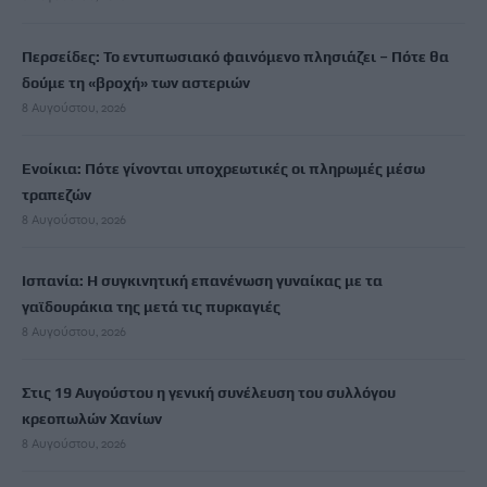
Περσείδες: Το εντυπωσιακό φαινόμενο πλησιάζει – Πότε θα
δούμε τη «βροχή» των αστεριών
8 Αυγούστου, 2026
Ενοίκια: Πότε γίνονται υποχρεωτικές οι πληρωμές μέσω
τραπεζών
8 Αυγούστου, 2026
Ισπανία: Η συγκινητική επανένωση γυναίκας με τα
γαϊδουράκια της μετά τις πυρκαγιές
8 Αυγούστου, 2026
Στις 19 Αυγούστου η γενική συνέλευση του συλλόγου
κρεοπωλών Χανίων
8 Αυγούστου, 2026