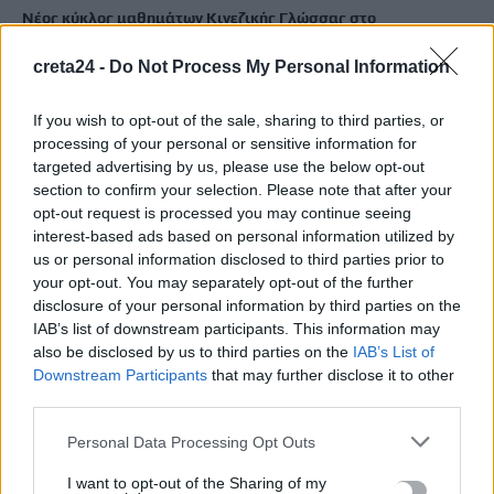
Νέος κύκλος μαθημάτων Κινεζικής Γλώσσας στο
Πανεπιστήμιο Κρήτης για το ακαδημαϊκό έτος 2026-2027
creta24 -
Do Not Process My Personal Information
8 Αυγούστου, 2026
If you wish to opt-out of the sale, sharing to third parties, or
Άνοια: Ποια είναι τα επαγγέλματα που προστατεύουν τον
processing of your personal or sensitive information for
εγκέφαλο
targeted advertising by us, please use the below opt-out
8 Αυγούστου, 2026
section to confirm your selection. Please note that after your
opt-out request is processed you may continue seeing
interest-based ads based on personal information utilized by
Επίδομα €391 από τον ΟΠΕΚΑ, χωρίς εισοδηματικά κριτήρια:
us or personal information disclosed to third parties prior to
Η προϋπόθεση
your opt-out. You may separately opt-out of the further
8 Αυγούστου, 2026
disclosure of your personal information by third parties on the
IAB’s list of downstream participants. This information may
also be disclosed by us to third parties on the
IAB’s List of
Θεατρική αφήγηση «Έρευσεν ύδωρ» στο Δημοτικό Σχολείο
Downstream Participants
that may further disclose it to other
Κεφαλά
third parties.
8 Αυγούστου, 2026
Personal Data Processing Opt Outs
I want to opt-out of the Sharing of my