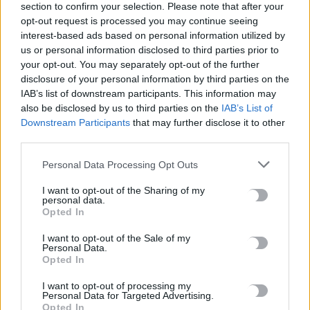
Κρίση στη Θέουτα: Ισπανικό τελεσίγραφο στην Ιταλία για
section to confirm your selection. Please note that after your
opt-out request is processed you may continue seeing
άρση των ελέγχων στα σύνορα
interest-based ads based on personal information utilized by
7 Αυγούστου, 2026
us or personal information disclosed to third parties prior to
your opt-out. You may separately opt-out of the further
disclosure of your personal information by third parties on the
TRENDING
IAB’s list of downstream participants. This information may
also be disclosed by us to third parties on the
IAB’s List of
#
ΘΕΟΥΤΑ
#
ΥΠΟΥΡΓΕΙΟ ΜΕΤΑΝΑΣΤΕΥΣΗΣ ΚΑΙ ΑΣΥΛΟΥ
Downstream Participants
that may further disclose it to other
#
ΣΑΟΥΔΙΚΗ ΑΡΑΒΙΑ
#
ΙΡΑΝ
third parties.
Personal Data Processing Opt Outs
I want to opt-out of the Sharing of my
personal data.
Opted In
ΣΧΕΤΙΚΆ ΆΡΘΡΑ
I want to opt-out of the Sale of my
Personal Data.
Opted In
I want to opt-out of processing my
Personal Data for Targeted Advertising.
Opted In