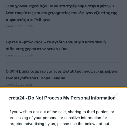
«Του χρόνου σχεδιάζουμε να επιστρέψουμε στην Κρήτη»: Τι
λένε τουρίστες και επιχειρηματίες που έφυγαν εξαιτίας της
πυρκαγιάς στο Ρέθυμνο
7 Αυγούστου, 2026
Εφετείο «μπλοκάρει» το σχέδιο Τραμπ για κατασκευή
αίθουσας χορού στον Λευκό Οίκο
7 Αυγούστου, 2026
Ο ΟΦΗ βάζει τσάρτερ για τους φιλάθλους ενόψει της ρεβάνς
των playoffs του Europa League
7 Αυγούστου, 2026
creta24 -
Do Not Process My Personal Information
Δυστύχημα στις Σέρρες: «Δεν υπήρχε χρόνος για αντίδραση»,
λέει ο οδηγός του φορτηγού
If you wish to opt-out of the sale, sharing to third parties, or
7 Αυγούστου, 2026
processing of your personal or sensitive information for
targeted advertising by us, please use the below opt-out