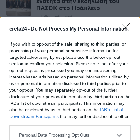
ενότητα στην εκδήλωση του
ΠΑΣΟΚ στο Ηράκλειο
11 Φεβρουαρίου, 2026
creta24 -
Do Not Process My Personal Information
ΕΠΌΜΕΝΟ
Έκτακτο δελτίο επιδείνωσης:
If you wish to opt-out of the sale, sharing to third parties, or
Ισχυρές βροχές και καταιγίδες
processing of your personal or sensitive information for
στην Κρήτη!
targeted advertising by us, please use the below opt-out
section to confirm your selection. Please note that after your
11 Φεβρουαρίου, 2026
opt-out request is processed you may continue seeing
interest-based ads based on personal information utilized by
us or personal information disclosed to third parties prior to
Μην χάνεις είδηση. Βάλε το
CRETA24
στην
your opt-out. You may separately opt-out of the further
Google
disclosure of your personal information by third parties on the
IAB’s list of downstream participants. This information may
ΠΡΟΣΘΕΣΕ ΤΟ
CRETA24
ΣΤΗΝ GOOGLE
also be disclosed by us to third parties on the
IAB’s List of
Downstream Participants
that may further disclose it to other
third parties.
ΡΟΗ ΕΙΔΗΣΕΩΝ
Personal Data Processing Opt Outs