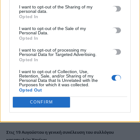
Ποιες οι απάτητες παραλίες της Ελλάδας – My coast: Πώς θα
I want to opt-out of the Sharing of my
κάνετε καταγγελία για παρανομίες
personal data.
Opted In
8 Αυγούστου, 2026
I want to opt-out of the Sale of my
Personal Data.
Περσείδες: Το εντυπωσιακό φαινόμενο πλησιάζει – Πότε θα
Opted In
δούμε τη «βροχή» των αστεριών
I want to opt-out of processing my
8 Αυγούστου, 2026
Personal Data for Targeted Advertising.
Opted In
Ενοίκια: Πότε γίνονται υποχρεωτικές οι πληρωμές μέσω
I want to opt-out of Collection, Use,
τραπεζών
Retention, Sale, and/or Sharing of my
Personal Data that Is Unrelated with the
8 Αυγούστου, 2026
Purposes for which it was collected.
Opted Out
Ισπανία: Η συγκινητική επανένωση γυναίκας με τα
CONFIRM
γαϊδουράκια της μετά τις πυρκαγιές
8 Αυγούστου, 2026
Στις 19 Αυγούστου η γενική συνέλευση του συλλόγου
κρεοπωλών Χανίων