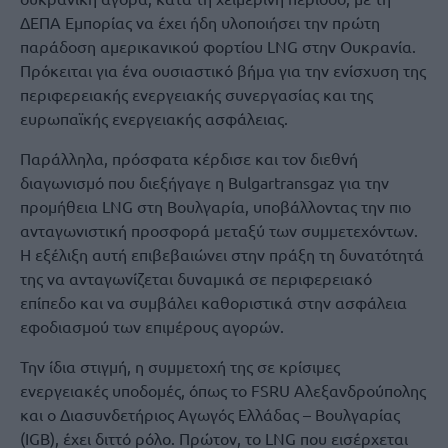
ΔΕΠΑ Εμπορίας να έχει ήδη υλοποιήσει την πρώτη
παράδοση αμερικανικού φορτίου LNG στην Ουκρανία.
Πρόκειται για ένα ουσιαστικό βήμα για την ενίσχυση της
περιφερειακής ενεργειακής συνεργασίας και της
ευρωπαϊκής ενεργειακής ασφάλειας.
Παράλληλα, πρόσφατα κέρδισε και τον διεθνή
διαγωνισμό που διεξήγαγε η Bulgartransgaz για την
προμήθεια LNG στη Βουλγαρία, υποβάλλοντας την πιο
ανταγωνιστική προσφορά μεταξύ των συμμετεχόντων.
Η εξέλιξη αυτή επιβεβαιώνει στην πράξη τη δυνατότητά
της να ανταγωνίζεται δυναμικά σε περιφερειακό
επίπεδο και να συμβάλει καθοριστικά στην ασφάλεια
εφοδιασμού των επιμέρους αγορών.
Την ίδια στιγμή, η συμμετοχή της σε κρίσιμες
ενεργειακές υποδομές, όπως το FSRU Αλεξανδρούπολης
και ο Διασυνδετήριος Αγωγός Ελλάδας – Βουλγαρίας
(IGB), έχει διττό ρόλο. Πρώτον, το LNG που εισέρχεται