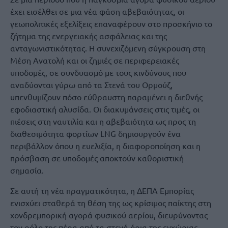
έχει εισέλθει σε μια νέα φάση αβεβαιότητας, οι
γεωπολιτικές εξελίξεις επαναφέρουν στο προσκήνιο το
ζήτημα της ενεργειακής ασφάλειας και της
ανταγωνιστικότητας. Η συνεχιζόμενη σύγκρουση στη
Μέση Ανατολή και οι ζημιές σε περιφερειακές
υποδομές, σε συνδυασμό με τους κινδύνους που
αναδύονται γύρω από τα Στενά του Ορμούζ,
υπενθυμίζουν πόσο εύθραυστη παραμένει η διεθνής
εφοδιαστική αλυσίδα. Οι διακυμάνσεις στις τιμές, οι
πιέσεις στη ναυτιλία και η αβεβαιότητα ως προς τη
διαθεσιμότητα φορτίων LNG δημιουργούν ένα
περιβάλλον όπου η ευελιξία, η διαφοροποίηση και η
πρόσβαση σε υποδομές αποκτούν καθοριστική
σημασία.
Σε αυτή τη νέα πραγματικότητα, η ΔΕΠΑ Εμπορίας
ενισχύει σταθερά τη θέση της ως κρίσιμος παίκτης στη
χονδρεμπορική αγορά φυσικού αερίου, διευρύνοντας
τον ρόλο της πέρα από τα στενά όρια της εγχώριας