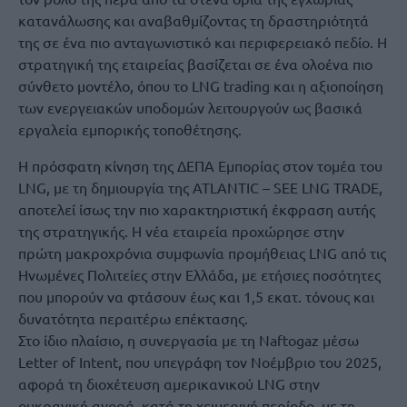
κατανάλωσης και αναβαθμίζοντας τη δραστηριότητά
της σε ένα πιο ανταγωνιστικό και περιφερειακό πεδίο. Η
στρατηγική της εταιρείας βασίζεται σε ένα ολοένα πιο
σύνθετο μοντέλο, όπου το LNG trading και η αξιοποίηση
των ενεργειακών υποδομών λειτουργούν ως βασικά
εργαλεία εμπορικής τοποθέτησης.
Η πρόσφατη κίνηση της ΔΕΠΑ Εμπορίας στον τομέα του
LNG, με τη δημιουργία της ATLANTIC – SEE LNG TRADE,
αποτελεί ίσως την πιο χαρακτηριστική έκφραση αυτής
της στρατηγικής. Η νέα εταιρεία προχώρησε στην
πρώτη μακροχρόνια συμφωνία προμήθειας LNG από τις
Ηνωμένες Πολιτείες στην Ελλάδα, με ετήσιες ποσότητες
που μπορούν να φτάσουν έως και 1,5 εκατ. τόνους και
δυνατότητα περαιτέρω επέκτασης.
Στο ίδιο πλαίσιο, η συνεργασία με τη Naftogaz μέσω
Letter of Intent, που υπεγράφη τον Νοέμβριο του 2025,
αφορά τη διοχέτευση αμερικανικού LNG στην
ουκρανική αγορά, κατά τη χειμερινή περίοδο, με τη