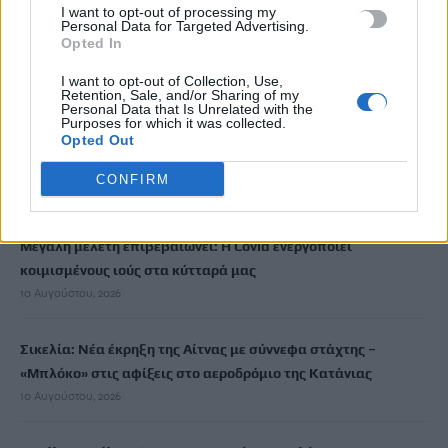
I want to opt-out of processing my
Πανευρωπαϊκό Πρωτάθλημα Στίβου Μπέρμιγχαμ: Πότε και
Personal Data for Targeted Advertising.
πού θα δείτε τον τελικό του Τεντόγλου
Opted In
10 Αυγούστου, 2026
I want to opt-out of Collection, Use,
Retention, Sale, and/or Sharing of my
Personal Data that Is Unrelated with the
Ντ. Τραμπ: Οι συνομιλίες με το Ιράν είναι «σαν παρτίδα
Purposes for which it was collected.
Opted Out
σκάκι» – «Είμαστε επαγγελματίες παίκτες», απαντά η
Τεχεράνη
CONFIRM
10 Αυγούστου, 2026
Μεγάλη μελέτη επιβεβαιώνει: Η Covid ενεργοποιεί
κοιμισμένους ιούς στα κύτταρά μας
10 Αυγούστου, 2026
Σικελία: Νέα έκρηξη της Αίτνας με σύννεφα στάχτης –
«Μπλόκο» στις αφίξεις στο αεροδρόμιο της Κατάνιας
10 Αυγούστου, 2026