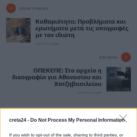
ΠΡΟΗΓΟΎΜΕΝΟ
Καθαριότητα: Προβλήματα και
ερωτήματα μετά τις υπογραφές
με τον ιδιώτη
2 Ιουνίου, 2026
ΕΠΌΜΕΝΟ
ΟΠΕΚΕΠΕ: Στο αρχείο η
δικογραφία για Αθανασίου και
Χατζηβασιλείου
2 Ιουνίου, 2026
Μην χάνεις είδηση. Βάλε το
CRETA24
στην
creta24 -
Do Not Process My Personal Information
Google
ΠΡΟΣΘΕΣΕ ΤΟ
CRETA24
ΣΤΗΝ GOOGLE
If you wish to opt-out of the sale, sharing to third parties, or