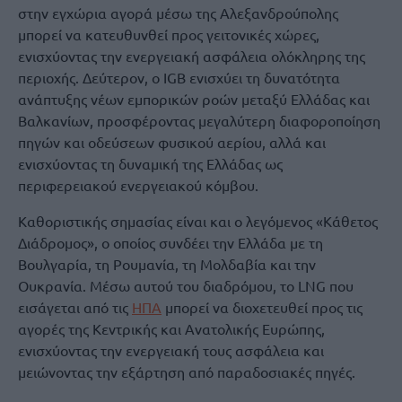
στην εγχώρια αγορά μέσω της Αλεξανδρούπολης
μπορεί να κατευθυνθεί προς γειτονικές χώρες,
ενισχύοντας την ενεργειακή ασφάλεια ολόκληρης της
περιοχής. Δεύτερον, ο IGB ενισχύει τη δυνατότητα
ανάπτυξης νέων εμπορικών ροών μεταξύ Ελλάδας και
Βαλκανίων, προσφέροντας μεγαλύτερη διαφοροποίηση
πηγών και οδεύσεων φυσικού αερίου, αλλά και
ενισχύοντας τη δυναμική της Ελλάδας ως
περιφερειακού ενεργειακού κόμβου.
Καθοριστικής σημασίας είναι και ο λεγόμενος «Κάθετος
Διάδρομος», ο οποίος συνδέει την Ελλάδα με τη
Βουλγαρία, τη Ρουμανία, τη Μολδαβία και την
Ουκρανία. Μέσω αυτού του διαδρόμου, το LNG που
εισάγεται από τις
ΗΠΑ
μπορεί να διοχετευθεί προς τις
αγορές της Κεντρικής και Ανατολικής Ευρώπης,
ενισχύοντας την ενεργειακή τους ασφάλεια και
μειώνοντας την εξάρτηση από παραδοσιακές πηγές.