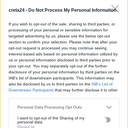
creta24 -
Do Not Process My Personal Information
«Χρυσός» ο Ιάσωνας Μουσελίμης στο Παγκόσμιο
Πρωτάθλημα Κωπηλασίας Κ19
If you wish to opt-out of the sale, sharing to third parties, or
9 Αυγούστου, 2026
processing of your personal or sensitive information for
targeted advertising by us, please use the below opt-out
section to confirm your selection. Please note that after your
ΑΑΔΕ: Αιφνιδιαστικοί έλεγχοι χωρίς τοπικές… γνωριμίες
opt-out request is processed you may continue seeing
9 Αυγούστου, 2026
interest-based ads based on personal information utilized by
us or personal information disclosed to third parties prior to
your opt-out. You may separately opt-out of the further
«Τουρισμός για όλους»: Σήμερα οι αιτήσεις για ΑΦΜ που
disclosure of your personal information by third parties on the
λήγουν σε 9 ή 0 -Ανοίγει αύριο για όλους
IAB’s list of downstream participants. This information may
9 Αυγούστου, 2026
also be disclosed by us to third parties on the
IAB’s List of
Downstream Participants
that may further disclose it to other
Κοντογεώργης: Προεκλογική αλλά όχι παροχολογική η ΔΕΘ –
third parties.
Επιστρέφουμε αναλογικά και δίκαια το μέρισμα ανάπτυξης
Personal Data Processing Opt Outs
9 Αυγούστου, 2026
I want to opt-out of the Sharing of my
personal data.
Ρέθυμνο: Εθελοντές πρόλαβαν δύο φωτιές μέσα σε λίγη ώρα
Opted In