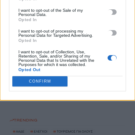
9 Αυγούστου, 2026
I want to opt-out of the Sale of my
Personal Data.
Opted In
Τρόμος σε πτήση: Επιβάτης προσπάθησε να ανοίξει την
έξοδο κινδύνου στα 30.000 πόδια
I want to opt-out of processing my
9 Αυγούστου, 2026
Personal Data for Targeted Advertising.
Opted In
Οι 25 χώρες με τον πιο γερασμένο πληθυσμό στον κόσμο -Σε
I want to opt-out of Collection, Use,
Retention, Sale, and/or Sharing of my
ποια θέση βρίσκεται η Ελλάδα σε ποσοστό ηλικιωμένων
Personal Data that Is Unrelated with the
Purposes for which it was collected.
9 Αυγούστου, 2026
Opted Out
CONFIRM
Ελικόπτερο προσγειώθηκε στο Σαρακήνικο της Μήλου, για να
κάνουν μπάνιο οι επιβάτες του
9 Αυγούστου, 2026
TRENDING
#
ΑΑΔΕ
#
ΕΛΕΓΧΟΙ
#
ΤΟΥΡΙΣΜΟΣ ΓΙΑ ΟΛΟΥΣ