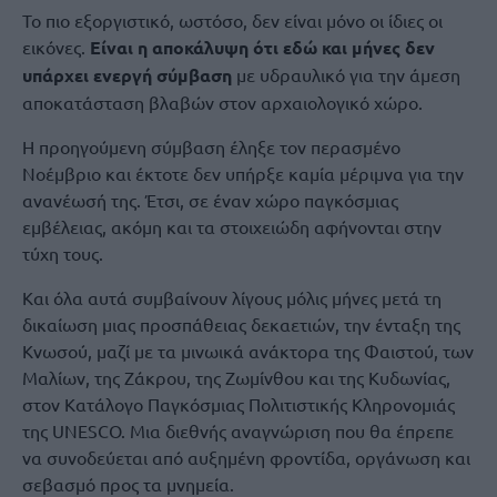
Το πιο εξοργιστικό, ωστόσο, δεν είναι μόνο οι ίδιες οι
εικόνες.
Είναι η αποκάλυψη ότι εδώ και μήνες δεν
υπάρχει ενεργή σύμβαση
με υδραυλικό για την άμεση
αποκατάσταση βλαβών στον αρχαιολογικό χώρο.
Η προηγούμενη σύμβαση έληξε τον περασμένο
Νοέμβριο και έκτοτε δεν υπήρξε καμία μέριμνα για την
ανανέωσή της. Έτσι, σε έναν χώρο παγκόσμιας
εμβέλειας, ακόμη και τα στοιχειώδη αφήνονται στην
τύχη τους.
Και όλα αυτά συμβαίνουν λίγους μόλις μήνες μετά τη
δικαίωση μιας προσπάθειας δεκαετιών, την ένταξη της
Κνωσού, μαζί με τα μινωικά ανάκτορα της Φαιστού, των
Μαλίων, της Ζάκρου, της Ζωμίνθου και της Κυδωνίας,
στον Κατάλογο Παγκόσμιας Πολιτιστικής Κληρονομιάς
της UNESCO. Μια διεθνής αναγνώριση που θα έπρεπε
να συνοδεύεται από αυξημένη φροντίδα, οργάνωση και
σεβασμό προς τα μνημεία.