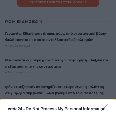
ΠΡΟΣΘΕΣΕ ΤΟ
CRETA24
ΣΤΗΝ GOOGLE
ΡΟΗ ΕΙΔΗΣΕΩΝ
Γερμανία: Εθεάθησαν drones πάνω από στρατιωτική βάση-
Φυλάσσονται Patriot κι ανταλλακτικά εξοπλισμών
9 Αυγούστου, 2026
Μειώνονται οι μακροχρόνια άνεργοι στην Κρήτη – Αυξάνεται
η εξάρτηση από την εποχικότητα
9 Αυγούστου, 2026
Ιράν: Ο Πεζεσκιάν υποστηρίζει ότι «τώρα είναι η καλύτερη
στιγμή» για συμφωνία – «Να βγούμε από το ούτε πόλεμος
ούτε ειρήνη»
9 Αυγούστου, 2026
creta24 -
Do Not Process My Personal Information