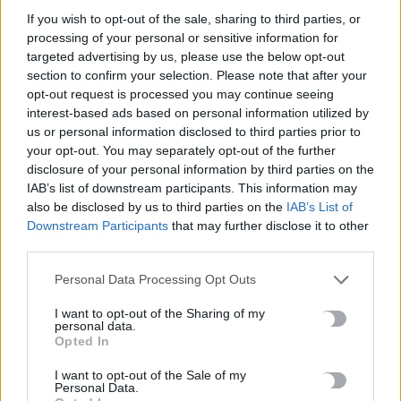
Στα ύψη ο υδράργυρος σε 8 περιοχές το Σάββατο – Πού η
If you wish to opt-out of the sale, sharing to third parties, or
θερμοκρασία ξεπέρασε τους 39 βαθμούς
processing of your personal or sensitive information for
9 Αυγούστου, 2026
targeted advertising by us, please use the below opt-out
section to confirm your selection. Please note that after your
opt-out request is processed you may continue seeing
Πάρος: Στο μικροσκόπιο τα μέτρα ασφαλείας στο beach bar
interest-based ads based on personal information utilized by
όπου πνίγηκε ο 4χρονος – Τι εξετάζεται
us or personal information disclosed to third parties prior to
9 Αυγούστου, 2026
your opt-out. You may separately opt-out of the further
disclosure of your personal information by third parties on the
IAB’s list of downstream participants. This information may
Στις 12 Αυγούστου η ολική έκλειψη ηλίου – Πότε θα
also be disclosed by us to third parties on the
IAB’s List of
σκοτεινιάσει ο ουρανός στην Ευρώπη
Downstream Participants
that may further disclose it to other
9 Αυγούστου, 2026
third parties.
Personal Data Processing Opt Outs
Μειωμένη Σύνταξη: Όλα όσα πρέπει να γνωρίζετε – Τα
«κλειδιά» για την τελική επιλογή
I want to opt-out of the Sharing of my
personal data.
9 Αυγούστου, 2026
Opted In
I want to opt-out of the Sale of my
Το σπίτι του τρόμου στο Άινταχο: Η νύχτα που τέσσερις
Personal Data.