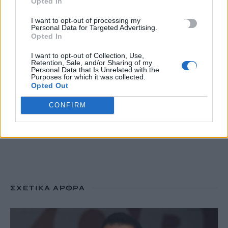
Opted In
φοιτητές δολοφονήθηκαν μέσα σε λίγα λεπτά
9 Αυγούστου, 2026
I want to opt-out of processing my
Personal Data for Targeted Advertising.
Opted In
Οι «αθόρυβοι» δείκτες: τα KPIs που ξεχωρίζουν την ώριμη
ξενοδοχειακή διοίκηση
I want to opt-out of Collection, Use,
Retention, Sale, and/or Sharing of my
9 Αυγούστου, 2026
Personal Data that Is Unrelated with the
Purposes for which it was collected.
Opted Out
TRENDING
CONFIRM
#
ΠΝΙΓΜΟΣ
#
ΠΑΡΟΣ
#
ΠΙΣΙΝΑ
#
ΕΚΛΕΙΨΗ ΗΛΙΟΥ
ΣΧΕΤΙΚΆ ΆΡΘΡΑ