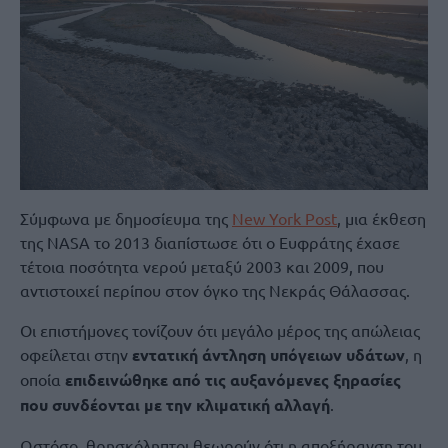
Σύμφωνα με δημοσίευμα της
New York Post
, μια έκθεση
της NASA το 2013 διαπίστωσε ότι ο Ευφράτης έχασε
τέτοια ποσότητα νερού μεταξύ 2003 και 2009, που
αντιστοιχεί περίπου στον όγκο της Νεκράς Θάλασσας.
Οι επιστήμονες τονίζουν ότι μεγάλο μέρος της απώλειας
οφείλεται στην
εντατική άντληση υπόγειων υδάτων
, η
οποία
επιδεινώθηκε από τις αυξανόμενες ξηρασίες
που συνδέονται με την κλιματική αλλαγή
.
Ωστόσο, θρησκόληπτοι θεωρούν ότι η αποξήρανση του