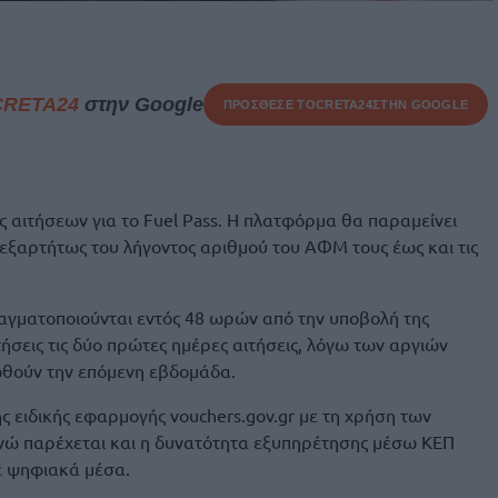
CRETA24
στην Google
ΠΡΟΣΘΕΣΕ ΤΟ
CRETA24
ΣΤΗΝ GOOGLE
ς αιτήσεων για το Fuel Pass. Η πλατφόρμα θα παραμείνει
ανεξαρτήτως του λήγοντος αριθμού του ΑΦΜ τους έως και τις
ραγματοποιούνται εντός 48 ωρών από την υποβολή της
τήσεις τις δύο πρώτες ημέρες αιτήσεις, λόγω των αργιών
θούν την επόμενη εβδομάδα.
ς ειδικής εφαρμογής vouchers.gov.gr με τη χρήση των
νώ παρέχεται και η δυνατότητα εξυπηρέτησης μέσω ΚΕΠ
ε ψηφιακά μέσα.