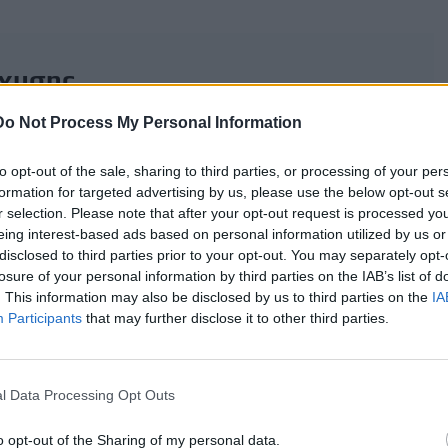
σχυσης
Do Not Process My Personal Information
to opt-out of the sale, sharing to third parties, or processing of your per
formation for targeted advertising by us, please use the below opt-out s
από το είδος του οχήματος, την περιοχή κύριας κατοικίας και
r selection. Please note that after your opt-out request is processed y
eing interest-based ads based on personal information utilized by us or
disclosed to third parties prior to your opt-out. You may separately opt-
losure of your personal information by third parties on the IAB’s list of
. This information may also be disclosed by us to third parties on the
IA
σε νησιωτικές περιοχές
Participants
that may further disclose it to other third parties.
κές περιοχές
στην ηπειρωτική Ελλάδα
ρωτική Ελλάδα
l Data Processing Opt Outs
o opt-out of the Sharing of my personal data.