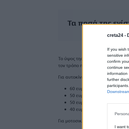
Τα ποσά της ενί
creta24 -
If you wish 
sensitive in
Το ύψος της ενίσχυσης εξαρτάται 
confirm you
τον τρόπο πληρωμής.
continue se
information 
Για αυτοκίνητα:
further disc
participants
60 ευρώ με ψηφιακή κάρτα 
Downstream 
50 ευρώ με IBAN σε νησιωτι
50 ευρώ με ψηφιακή κάρτα 
40 ευρώ με IBAN στην ηπει
Persona
Για μοτοσικλέτες / μοτοποδήλατα:
I want t