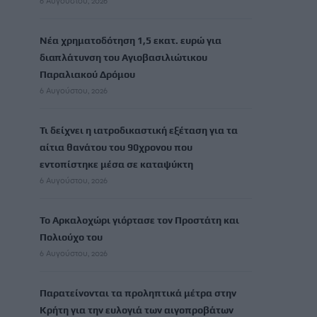
6 Αυγούστου, 2026
Νέα χρηματοδότηση 1,5 εκατ. ευρώ για
διαπλάτυνση του Αγιοβασιλιώτικου
Παραλιακού Δρόμου
6 Αυγούστου, 2026
Τι δείχνει η ιατροδικαστική εξέταση για τα
αίτια θανάτου του 90χρονου που
εντοπίστηκε μέσα σε καταψύκτη
6 Αυγούστου, 2026
Το Αρκαλοχώρι γιόρτασε τον Προστάτη και
Πολιούχο του
6 Αυγούστου, 2026
Παρατείνονται τα προληπτικά μέτρα στην
Κρήτη για την ευλογιά των αιγοπροβάτων