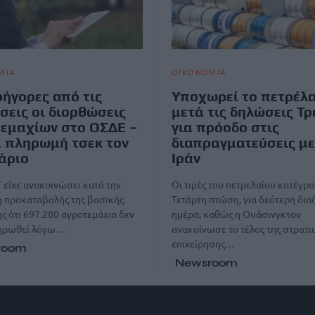
ΜΙΑ
ΟΙΚΟΝΟΜΙΑ
ρήγορες από τις
Υποχωρεί το πετρέλ
σεις οι διορθώσεις
μετά τις δηλώσεις Τ
εμαχίων στο ΟΣΔΕ –
για πρόοδο στις
 πληρωμή τσεκ τον
διαπραγματεύσεις με
άριο
Ιράν
 είχε ανακοινώσει κατά την
Οι τιμές του πετρελαίου κατέγρ
 προκαταβολής της βασικής
Τετάρτη πτώση, για δεύτερη δια
ς ότι 697.280 αγροτεμάχια δεν
ημέρα, καθώς η Ουάσινγκτον
ληρωθεί λόγω…
ανακοίνωσε το τέλος της στρατι
επιχείρησης…
room
Newsroom