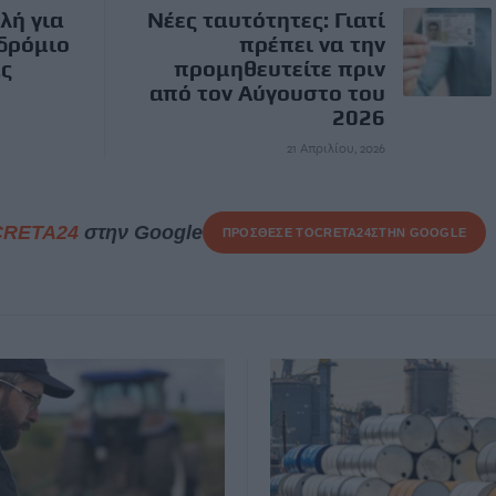
λή για
Νέες ταυτότητες: Γιατί
δρόμιο
πρέπει να την
ς
προμηθευτείτε πριν
από τον Αύγουστο του
2026
21 Απριλίου, 2026
CRETA24
στην Google
ΠΡΟΣΘΕΣΕ ΤΟ
CRETA24
ΣΤΗΝ GOOGLE