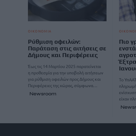
ΟΙΚΟΝΟΜΙΑ
ΟΙΚΟΝΟ
Ρύθμιση οφειλών:
Πιο γ
Παράταση στις αιτήσεις σε
ενστά
Δήμους και Περιφέρειες
αγροτ
Έξτρα
Έως τις 14 Μαρτίου 2025 παρατείνεται
Ιανου
η προθεσμία για την υποβολή αιτήσεων
για ρύθμιση οφειλών προς Δήμους και
Το ΥπΑΑΤ
Περιφέρειες της χώρας, σύμφωνα…
πληρωμή
ενίσχυση
Newsroom
είχαν π
News