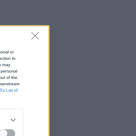
sonal or
ection to
ou may
 personal
out of the
 downstream
B’s List of