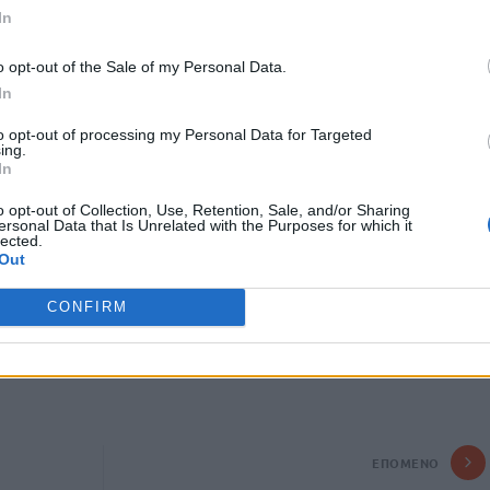
σε νησιωτικές περιοχές
In
κές περιοχές
στην ηπειρωτική Ελλάδα
o opt-out of the Sale of my Personal Data.
ρωτική Ελλάδα
In
ς χρεωστικής κάρτας δίνει σταθερά 10 ευρώ περισσότερα
to opt-out of processing my Personal Data for Targeted
ing.
πεζικό λογαριασμό.
In
o opt-out of Collection, Use, Retention, Sale, and/or Sharing
ersonal Data that Is Unrelated with the Purposes for which it
lected.
Out
CONFIRM
ΕΠΌΜΕΝΟ