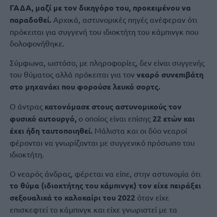
ΓΑΔΑ, μαζί με τον δικηγόρο του, προκειμένου να
παραδοθεί.
Αρχικά, αστυνομικές πηγές ανέφεραν ότι
πρόκειται για συγγενή του ιδιοκτήτη του κάμπινγκ που
δολοφονήθηκε.
Σύμφωνα, ωστόσο, με πληροφορίες, δεν είναι συγγενής
του θύματος αλλά πρόκειται για τον
νεαρό συνεπιβάτη
στο μηχανάκι που φορούσε λευκό σορτς.
Ο άντρας
κατονόμασε στους αστυνομικούς τον
φυσικό αυτουργό,
ο οποίος είναι επίσης
22 ετών και
έχει ήδη ταυτοποιηθεί.
Μάλιστα και οι δύο νεαροί
φέρονται να γνωρίζονται με συγγενικό πρόσωπο του
ιδιοκτήτη.
Ο νεαρός άνδρας, φέρεται να είπε, στην αστυνομία ότι
το θύμα (ιδιοκτήτης του κάμπινγκ) τον είχε πειράξει
σεξουαλικά το καλοκαίρι του 2022
όταν είχε
επισκεφτεί το κάμπινγκ και είχε γνωριστεί με τα