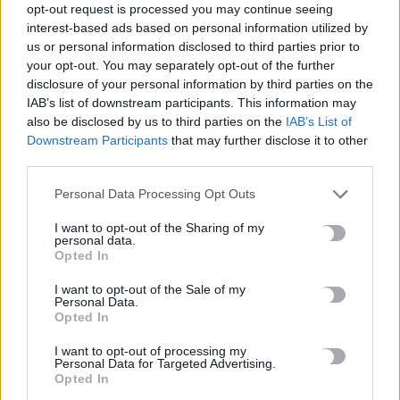
opt-out request is processed you may continue seeing
Αεροδρόμιο Καστελλίου: Όλα έτοιμα για την υπογραφή της
interest-based ads based on personal information utilized by
σύμβασης για τα ραντάρ
us or personal information disclosed to third parties prior to
7 Αυγούστου, 2026
your opt-out. You may separately opt-out of the further
disclosure of your personal information by third parties on the
IAB’s list of downstream participants. This information may
Η απάντηση της ΔΕΠΑΝΑΛ για το άνοιγμα του ενός
also be disclosed by us to third parties on the
IAB’s List of
εκατομμυρίου
Downstream Participants
that may further disclose it to other
7 Αυγούστου, 2026
third parties.
Personal Data Processing Opt Outs
Λιμενικό: Ζητούν ενίσχυση των υπηρεσιών στην Κρήτη λόγω
των αυξημένων μεταναστευτικών ροών
I want to opt-out of the Sharing of my
personal data.
7 Αυγούστου, 2026
Opted In
I want to opt-out of the Sale of my
Νεκρή ανασύρθηκε 53χρονη από ακάλυπτο πολυκατοικίας
Personal Data.
στο Γουδί
Opted In
7 Αυγούστου, 2026
I want to opt-out of processing my
Personal Data for Targeted Advertising.
Opted In