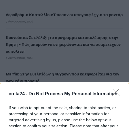
Αεροδρόμιο Καστελλίου: Έπεσαν οι υπογραφές για τα ραντάρ
7 Αυγούστου, 2026
Κουνούπια: Σε εξέλιξη το πρόγραμμα καταπολέμησης στην
Κρήτη – Πώς μπορούν να ενημερώνονται και να συμμετέχουν
οι πολίτες
7 Αυγούστου, 2026
Marfin: Στην Ευελπίδων η 46χρονη που κατηγορείται για τον
φονικό εμπρησμό
7 Αυγούστου, 2026
creta24 -
Do Not Process My Personal Information
Θεοδωρικάκος: Συμβάλλουμε στην εθνική ασφάλεια της
If you wish to opt-out of the sale, sharing to third parties, or
πατρίδας μας με νέο αναπτυξιακό καθεστώς για την Άμυνα
processing of your personal or sensitive information for
7 Αυγούστου, 2026
targeted advertising by us, please use the below opt-out
section to confirm your selection. Please note that after your