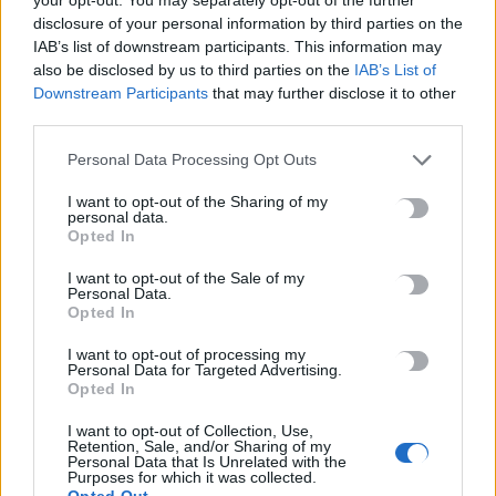
disclosure of your personal information by third parties on the
IAB’s list of downstream participants. This information may
also be disclosed by us to third parties on the
IAB’s List of
Μην χάνεις είδηση. Βάλε το
CRETA24
στην
Downstream Participants
that may further disclose it to other
Google
third parties.
ΠΡΟΣΘΕΣΕ ΤΟ
CRETA24
ΣΤΗΝ GOOGLE
Personal Data Processing Opt Outs
I want to opt-out of the Sharing of my
personal data.
ΡΟΗ ΕΙΔΗΣΕΩΝ
Opted In
Ευρωπαϊκό Πρωτάθλημα Στίβου: Στον τελικό ο Μίλτος
I want to opt-out of the Sale of my
Personal Data.
Τεντόγλου – «Πέταξε» στα 8.26μ
Opted In
10 Αυγούστου, 2026
I want to opt-out of processing my
Personal Data for Targeted Advertising.
Αυγενάκης: Να επανεξεταστεί ουσιαστικά το νέο Ειδικό
Opted In
Χωροταξικό για τη Βιομηχανία και την Εφοδιαστική Αλυσίδα
I want to opt-out of Collection, Use,
με ειδική μέριμνα για την Κρήτη
Retention, Sale, and/or Sharing of my
Personal Data that Is Unrelated with the
10 Αυγούστου, 2026
Purposes for which it was collected.
Opted Out