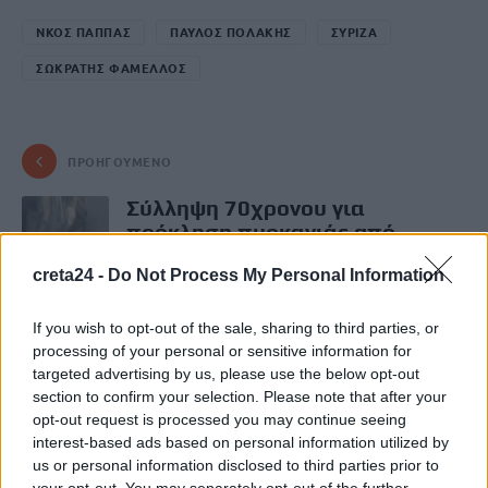
ΝΚΟΣ ΠΑΠΠΑΣ
ΠΑΥΛΟΣ ΠΟΛΑΚΗΣ
ΣΥΡΙΖΑ
ΣΩΚΡΑΤΗΣ ΦΑΜΕΛΛΟΣ
ΠΡΟΗΓΟΎΜΕΝΟ
Σύλληψη 70χρονου για
πρόκληση πυρκαγιάς από
αμέλεια στο Καλοχώρι
creta24 -
Do Not Process My Personal Information
9 Ιουλίου, 2026
If you wish to opt-out of the sale, sharing to third parties, or
ΕΠΌΜΕΝΟ
processing of your personal or sensitive information for
targeted advertising by us, please use the below opt-out
Εμπρησμός απορριματοφόρων
section to confirm your selection. Please note that after your
στον Δήμο Μαλεβιζίου: Γιατί
opt-out request is processed you may continue seeing
έμεινε ελεύθερος ο 46χρονος
interest-based ads based on personal information utilized by
επιχειρηματίας
us or personal information disclosed to third parties prior to
9 Ιουλίου, 2026
your opt-out. You may separately opt-out of the further