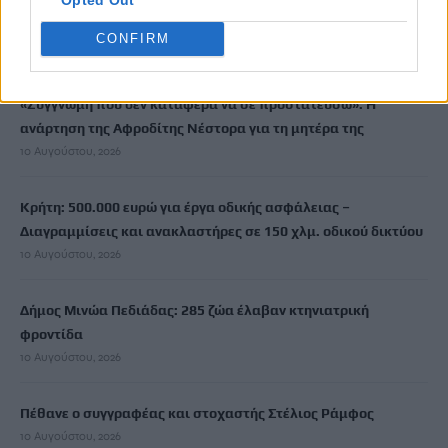
Με τι καιρό θα γιορτάσουμε τον Δεκαπενταύγουστο
CONFIRM
10 Αυγούστου, 2026
«Συγγνώμη που δεν κατάφερα να σε προστατεύσω»: Η
ανάρτηση της Αφροδίτης Νέστορα για τη μητέρα της
10 Αυγούστου, 2026
Κρήτη: 500.000 ευρώ για έργα οδικής ασφάλειας –
Διαγραμμίσεις και ανακλαστήρες σε 150 χλμ. οδικού δικτύου
10 Αυγούστου, 2026
Δήμος Μινώα Πεδιάδας: 285 ζώα έλαβαν κτηνιατρική
φροντίδα
10 Αυγούστου, 2026
Πέθανε ο συγγραφέας και στοχαστής Στέλιος Ράμφος
10 Αυγούστου, 2026