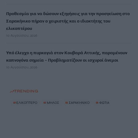
Προθεσμία για να δώσουν εξηγήσεις για την προσγείωση στο
Σαρακήνικο πήραν ο χειριστής και ο ιδιοκτήτης του
ελικοπτέρου
10 Αυγούστου, 2026
Υπό έλεγχο η πυρκαγιά στον Κουβαρά Αττικής, παραμένουν
καπνογόνα σημεία – Προβληματίζουν οι ισχυροί άνεμοι
10 Αυγούστου, 2026
TRENDING
#
ΕΛΙΚΟΠΤΕΡΟ
#
ΜΗΛΟΣ
#
ΣΑΡΑΚΗΝΙΚΟ
#
ΦΩΤΙΑ