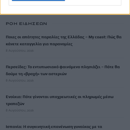
ΠΡΟΣΘΕΣΕ ΤΟ
CRETA24
ΣΤΗΝ GOOGLE
ΡΟΗ ΕΙΔΗΣΕΩΝ
Ποιες οι απάτητες παραλίες της Ελλάδας – My coast: Πώς θα
κάνετε καταγγελία για παρανομίες
8 Αυγούστου, 2026
Περσείδες: Το εντυπωσιακό φαινόμενο πλησιάζει – Πότε θα
δούμε τη «βροχή» των αστεριών
8 Αυγούστου, 2026
Ενοίκια: Πότε γίνονται υποχρεωτικές οι πληρωμές μέσω
τραπεζών
8 Αυγούστου, 2026
Ισπανία: Η συγκινητική επανένωση γυναίκας με τα