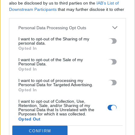
also be disclosed by us to third parties on the
IAB’s List of
Downstream Participants
that may further disclose it to other
ΠΡΟΗΓΟΎΜΕΝΟ
third parties.
Ν. Ανδρουλάκης: Δίκαιη πράσινη
Personal Data Processing Opt Outs
μετάβαση που θα δώσει
ανθεκτικότητα στη Δυτική
I want to opt-out of the Sharing of my
Μακεδονία
personal data.
Opted In
9 Ιουλίου, 2026
I want to opt-out of the Sale of my
Personal Data.
ΕΠΌΜΕΝΟ
Opted In
Ν. Ανδρουλάκης: LIVE οι
I want to opt-out of processing my
προτάσεις του ΠΑΣΟΚ για τους
Personal Data for Targeted Advertising.
συνταξιούχους
Opted In
9 Ιουλίου, 2026
I want to opt-out of Collection, Use,
Retention, Sale, and/or Sharing of my
Personal Data that Is Unrelated with the
Purposes for which it was collected.
Opted Out
Μην χάνεις είδηση. Βάλε το
CRETA24
στην
Google
CONFIRM