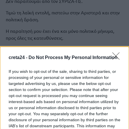
Δεν παραιτούμαι από τον ΣΥΡΙΖΑ-ΠΣ.
Τιμώ τη λαϊκή εντολή, πιστεύω στην Αριστερά και στην
πολιτική δράση.
Η παραίτησή μου έχει ένα και μόνο πολιτικό μήνυμα,
προς όλες τις κατευθύνσεις.
Ο ΣΥΡΙΖΑ Προοδευτική Συμμαχία και όλη η Αριστερά
οφείλουμε να υπηρετήσουμε την ενότητα για να φύγει η
creta24 -
Do Not Process My Personal Information
Δεξιά, για το συμφέρον του λαού.
If you wish to opt-out of the sale, sharing to third parties, or
Να μην επιτρέψουμε άλλο διχασμό.
processing of your personal or sensitive information for
targeted advertising by us, please use the below opt-out
Και εδώ, όλοι και όλες οφείλουν να αναλάβουν τις
section to confirm your selection. Please note that after your
ευθύνες τους».
opt-out request is processed you may continue seeing
interest-based ads based on personal information utilized by
us or personal information disclosed to third parties prior to
ΣΥΡΙΖΑ
ΣΩΚΡΑΤΗΣ ΦΑΜΕΛΛΟΣ
your opt-out. You may separately opt-out of the further
disclosure of your personal information by third parties on the
IAB’s list of downstream participants. This information may