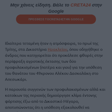
Μην χάνεις είδηση. Βάλε το
CRETA24
στην
Google
ΠΡΟΣΘΕΣΕ ΤΟ
CRETA24
ΣΤΗΝ GOOGLE
Ιδιαίτερα τεταμένη ήταν η ατμόσφαιρα, το πρωί της
Τρίτης, στα Δικαστήρια
Ηρακλείου
, όπου οδηγήθηκε ο
άνδρας που κατηγορείται ότι προκάλεσε φθορές στην
περίφραξη αγροτικής έκτασης των δύο
προφυλακισμένων (πατέρα και γιου) για την υπόθεση
του θανάτου του 49χρονου Αλέκου Δασκαλάκη στο
Απεσωκάρι.
Η παρουσία συγγενών των προφυλακισμένων αλλά και
κατοίκων της περιοχής δημιούργησε κλίμα έντονης
φόρτισης έξω από το Δικαστικό Μέγαρο,
αποτυπώνοντας ότι η υπόθεση εξακολουθεί να