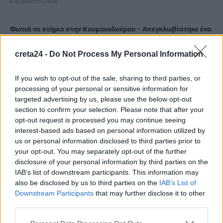
8 Αυγούστου, 2026
Φωτιά σε κτήριο στην Κουμουνδούρου – Απεγκλωβίστηκε ένα
άτομο
8 Αυγούστου, 2026
creta24 -
Do Not Process My Personal Information
If you wish to opt-out of the sale, sharing to third parties, or
Γαύδος: Επιχείρηση διάσωσης 31χρονης από δύσβατο σημείο
processing of your personal or sensitive information for
– Την απομάκρυνε με φουσκωτό επισκέπτης
targeted advertising by us, please use the below opt-out
8 Αυγούστου, 2026
section to confirm your selection. Please note that after your
opt-out request is processed you may continue seeing
interest-based ads based on personal information utilized by
e-ΕΦΚΑ – ΔΥΠΑ: Ο «χάρτης» των πληρωμών από την Δευτέρα
us or personal information disclosed to third parties prior to
έως την Παρασκευή 14 Αυγούστου
your opt-out. You may separately opt-out of the further
8 Αυγούστου, 2026
disclosure of your personal information by third parties on the
IAB’s list of downstream participants. This information may
Νύχτα-κόλαση στο Κίεβο και την περιφέρειά του: Τρεις
also be disclosed by us to third parties on the
IAB’s List of
Downstream Participants
that may further disclose it to other
νεκροί από τα ρωσικά πλήγματα – Ένα παιδί μεταξύ των
third parties.
θυμάτων
8 Αυγούστου, 2026