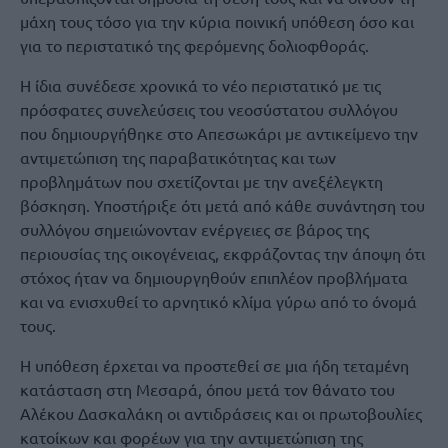
μάχη τους τόσο για την κύρια ποινική υπόθεση όσο και
για το περιστατικό της φερόμενης δολιοφθοράς.
Η ίδια συνέδεσε χρονικά το νέο περιστατικό με τις
πρόσφατες συνελεύσεις του νεοσύστατου συλλόγου
που δημιουργήθηκε στο Απεσωκάρι με αντικείμενο την
αντιμετώπιση της παραβατικότητας και των
προβλημάτων που σχετίζονται με την ανεξέλεγκτη
βόσκηση. Υποστήριξε ότι μετά από κάθε συνάντηση του
συλλόγου σημειώνονταν ενέργειες σε βάρος της
περιουσίας της οικογένειας, εκφράζοντας την άποψη ότι
στόχος ήταν να δημιουργηθούν επιπλέον προβλήματα
και να ενισχυθεί το αρνητικό κλίμα γύρω από το όνομά
τους.
Η υπόθεση έρχεται να προστεθεί σε μια ήδη τεταμένη
κατάσταση στη Μεσαρά, όπου μετά τον θάνατο του
Αλέκου Δασκαλάκη οι αντιδράσεις και οι πρωτοβουλίες
κατοίκων και φορέων για την αντιμετώπιση της