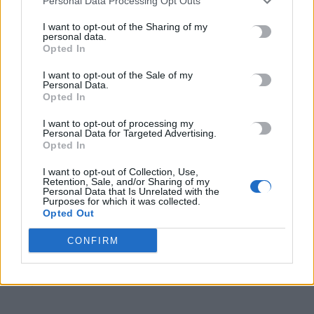
Personal Data Processing Opt Outs
I want to opt-out of the Sharing of my
Ελαφονήσι: Οδηγούσαν τα αυτοκίνητα στο πάρκινγκ που
personal data.
Opted In
εργάζονται και κατέληξαν με χειροπέδες
8 Αυγούστου, 2026
I want to opt-out of the Sale of my
Personal Data.
Opted In
Θρίλερ σε γραφείο τελετών στο Σικάγο: Βρέθηκαν σε
αποσύνθεση 56 σοροί
I want to opt-out of processing my
Personal Data for Targeted Advertising.
8 Αυγούστου, 2026
Opted In
I want to opt-out of Collection, Use,
ΗΠΑ: Συνετρίβη ελικόπτερο που επιχειρούσε σε πυρκαγιά
Retention, Sale, and/or Sharing of my
Personal Data that Is Unrelated with the
στη Γιούτα
Purposes for which it was collected.
8 Αυγούστου, 2026
Opted Out
CONFIRM
Αυτές είναι οι πέντε μεγάλες αλλαγές στις αγροτικές
ενισχύσεις
8 Αυγούστου, 2026