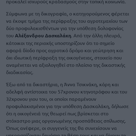
προκαλεί ισχυρούς κραδασμούς στην τοπική κοινωνία.
Σύμφωνα με τη δικογραφία, ο κατηγορούμενος φέρεται
να έκοψε τμήμα της περίφραξης του αγροτεμαχίου των
δύο προφυλακισθέντων για την υπόθεση δολοφονίας
του
Αλέξανδρου Δασκαλάκη
. Από την άλλη πλευρά,
κάτοικοι της περιοχής υποστηρίζουν ότι το σημείο
αφορά δίοδο προς αγροτικό δρόμο και γεώτρηση και
όχι ιδιωτική περίφραξη της οικογένειας, στοιχείο που
αναμένεται να αξιολογηθεί στο πλαίσιο της δικαστικής
διαδικασίας.
Έξω από τα δικαστήρια, η Άννα Τσικνάκη, κόρη και
αδελφή αντίστοιχα του 57χρονου κτηνοτρόφου και του
32χρονου γιου του, οι οποίοι παραμένουν
προφυλακισμένοι για την υπόθεση Δασκαλάκη, δήλωσε
ότι η οικογένειά της θεωρεί πως βρίσκεται στο
στόχαστρο μιας οργανωμένης προσπάθειας σπίλωσης.
Όπως ανέφερε, οι συγγενείς της θα συνεχίσουν να
υπερασπίζονται δημόσια τη θέση τους και να δίνουν τη