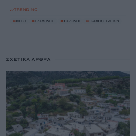
TRENDING
#
ΚΙΕΒΟ
#
ΕΛΑΦΟΝΗΣΙ
#
ΠΑΡΚΙΝΓΚ
#
ΓΡΑΦΕΙΟ ΤΕΛΕΤΩΝ
ΣΧΕΤΙΚΆ ΆΡΘΡΑ