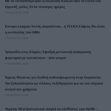
Με το «σταγονόμετρο» η διέλευση πλοίων από το Στενό του
Ορμούζ, μόλις 33 σε τέσσερις ημέρες
7 Αυγούστου, 2026
Europa League: Εκτός απροόπτου… η ΤΣΣΚΑ Σόφιας θα είναι
η αντίπαλος του ΟΦΗ
7 Αυγούστου, 2026
Τραγωδία στις Σέρρες: Σφοδρή μετωπική σύγκρουση
φορτηγού με αυτοκίνητο – Δύο νεκροί
7 Αυγούστου, 2026
Άγριος θάνατος για διεθνή ποδοσφαιριστή στην Ουγκάντα:
Τον ξυλοκόπησαν με πλάκες πεζοδρομίου για να του πάρουν
κινητό και χρήματα
7 Αυγούστου, 2026
Υεμένη: 58 στρατιωτικοί νεκροί σε επιθέσεις των Χούθι –