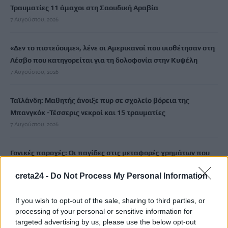
Τραυματίες 11 άμαχοι στη Σαουδική Αραβία
7 Αυγούστου, 2026
«Δεν το πιστεύουμε», λένε οι Αμερικανοί που υιοθέτησαν στη
Λέσβο που κατηγορείται για τη δολοφονία στην Κυψέλη
7 Αυγούστου, 2026
Ταϊλάνδη: Μαθητής άνοιξε πυρ σε σχολείο βόρεια της
Μπανγκόκ -Τέσσερις νεκροί και 15 τραυματίες
7 Αυγούστου, 2026
Γονικές παροχές: Οι παγίδες στις μεταφορές χρημάτων που
μπορεί να κοστίσουν σε φόρο
creta24 -
Do Not Process My Personal Information
7 Αυγούστου, 2026
If you wish to opt-out of the sale, sharing to third parties, or
Αεροδρόμιο Καστελλίου: Σήμερα οι υπογραφές για τα ραντάρ
processing of your personal or sensitive information for
7 Αυγούστου, 2026
targeted advertising by us, please use the below opt-out