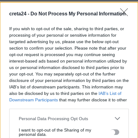
Ροδόπη: Στο νοσοκομείο ανήλικος λόγω κατανάλωσης αλκοόλ
creta24 -
Do Not Process My Personal Information
– Συνελήφθη υπάλληλος καταστήματος
9 Αυγούστου, 2026
If you wish to opt-out of the sale, sharing to third parties, or
processing of your personal or sensitive information for
targeted advertising by us, please use the below opt-out
Τζο Μπάιντεν: Ο καρκίνος έχει κάνει μετάσταση στα οστά –
section to confirm your selection. Please note that after your
«Επώδυνη και εξουθενωτική μάχη»
opt-out request is processed you may continue seeing
9 Αυγούστου, 2026
interest-based ads based on personal information utilized by
us or personal information disclosed to third parties prior to
your opt-out. You may separately opt-out of the further
ΠΑΣΟΚ κατά εφημερίδας για την «συνάντηση»
disclosure of your personal information by third parties on the
Διαμαντοπούλου και Χριστοδουλάκη με Γεραπετρίτη:
IAB’s list of downstream participants. This information may
«Φαντασιόπληκτο ρεπορτάζ»
also be disclosed by us to third parties on the
IAB’s List of
9 Αυγούστου, 2026
Downstream Participants
that may further disclose it to other
third parties.
Personal Data Processing Opt Outs
TRENDING
I want to opt-out of the Sharing of my
#
ΣΚΙΑΘΟΣ
#
ΒΙΑΣΜΟΣ ΑΝΗΛΙΚΟΥ
#
ΧΑΝΙΑ
#
ΚΛΟΠΗ
personal data.