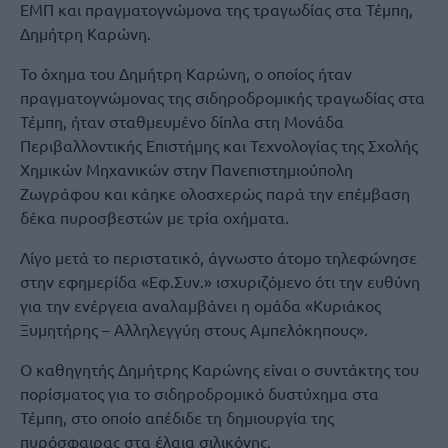
ΕΜΠ και πραγματογνώμονα της τραγωδίας στα Τέμπη,
Δημήτρη Καρώνη.
Το όχημα του Δημήτρη Καρώνη, ο οποίος ήταν
πραγματογνώμονας της σιδηροδρομικής τραγωδίας στα
Τέμπη, ήταν σταθμευμένο δίπλα στη Μονάδα
Περιβαλλοντικής Επιστήμης και Τεχνολογίας της Σχολής
Χημικών Μηχανικών στην Πανεπιστημιούπολη
Ζωγράφου και κάηκε ολοσχερώς παρά την επέμβαση
δέκα πυροσβεστών με τρία οχήματα.
​Λίγο μετά το περιστατικό, άγνωστο άτομο τηλεφώνησε
στην εφημερίδα «Εφ.Συν.» ισχυριζόμενο ότι την ευθύνη
για την ενέργεια αναλαμβάνει η ομάδα «Κυριάκος
Ξυμητήρης – Αλληλεγγύη στους Αμπελόκηπους».
Ο καθηγητής Δημήτρης Καρώνης είναι ο συντάκτης του
πορίσματος για το σιδηροδρομικό δυστύχημα στα
Τέμπη, στο οποίο απέδιδε τη δημιουργία της
πυρόσφαιρας στα έλαια σιλικόνης.