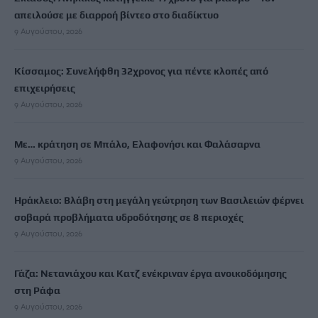
απειλούσε με διαρροή βίντεο στο διαδίκτυο
9 Αυγούστου, 2026
Κίσσαμος: Συνελήφθη 32χρονος για πέντε κλοπές από
επιχειρήσεις
9 Αυγούστου, 2026
Με… κράτηση σε Μπάλο, Ελαφονήσι και Φαλάσαρνα
9 Αυγούστου, 2026
Ηράκλειο: Βλάβη στη μεγάλη γεώτρηση των Βασιλειών φέρνει
σοβαρά προβλήματα υδροδότησης σε 8 περιοχές
9 Αυγούστου, 2026
Γάζα: Νετανιάχου και Κατζ ενέκριναν έργα ανοικοδόμησης
στη Ράφα
9 Αυγούστου, 2026