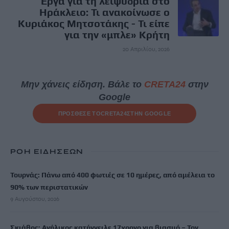
Έργα για τη λειψυδρία στο
Ηράκλειο: Τι ανακοίνωσε ο
Κυριάκος Μητσοτάκης - Τι είπε
για την «μπλε» Κρήτη
20 Απριλίου, 2026
Μην χάνεις είδηση. Βάλε το
CRETA24
στην
Google
ΠΡΟΣΘΕΣΕ ΤΟ
CRETA24
ΣΤΗΝ GOOGLE
ΡΟΗ ΕΙΔΗΣΕΩΝ
Τουρνάς: Πάνω από 400 φωτιές σε 10 ημέρες, από αμέλεια το
90% των περιστατικών
9 Αυγούστου, 2026
Σκιάθος: Ανήλικος κατήγγειλε 17χρονο για βιασμό – Τον