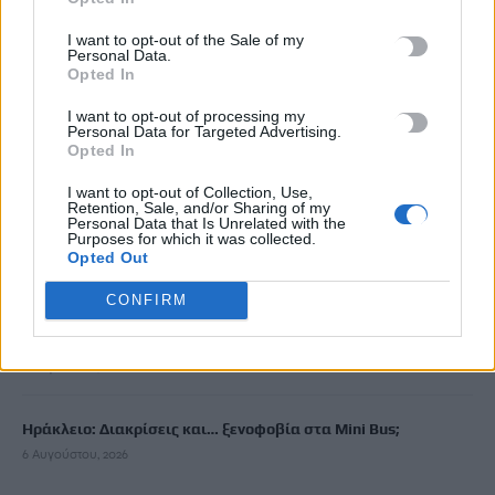
Φωτοβολταϊκά στο σπίτι: Πώς θα κερδίσετε «έκπτωση» 25%
στο ρεύμα
I want to opt-out of the Sale of my
6 Αυγούστου, 2026
Personal Data.
Opted In
Σοκ στο Μεξικό: Influencer εκτελέστηκε σε ζωντανή μετάδοση
I want to opt-out of processing my
Personal Data for Targeted Advertising.
6 Αυγούστου, 2026
Opted In
I want to opt-out of Collection, Use,
ΠΑΓΝΗ: Στο πλευρό των μικρών μαχητών ο Βλαδίμηρος
Retention, Sale, and/or Sharing of my
Personal Data that Is Unrelated with the
Κυριακίδης
Purposes for which it was collected.
6 Αυγούστου, 2026
Opted Out
CONFIRM
Έπαιξε μουσική σε λιοντάρια και αυτά «ημέρεψαν» – Το viral
βίντεο με την αντίδρασή τους
6 Αυγούστου, 2026
Ηράκλειο: Διακρίσεις και… ξενοφοβία στα Mini Bus;
6 Αυγούστου, 2026