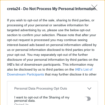
ΡΟΗ ΕΙΔΗΣΕΩΝ
creta24 -
Do Not Process My Personal Information
Τροχαίο στο ΙΤΕ: Στο «Αττικόν» μεταφέρθηκε η 20χρονη
Ραφαέλα
If you wish to opt-out of the sale, sharing to third parties, or
processing of your personal or sensitive information for
6 Αυγούστου, 2026
targeted advertising by us, please use the below opt-out
section to confirm your selection. Please note that after your
FDA: Ενέκρινε το πρώτο εμβόλιο mRNA κατά της γρίπης
opt-out request is processed you may continue seeing
6 Αυγούστου, 2026
interest-based ads based on personal information utilized by
us or personal information disclosed to third parties prior to
your opt-out. You may separately opt-out of the further
Γιώργος Παράσχος: Στο νοσοκομείο για νέα θεραπεία στη
disclosure of your personal information by third parties on the
μάχη του με τον καρκίνο
IAB’s list of downstream participants. This information may
6 Αυγούστου, 2026
also be disclosed by us to third parties on the
IAB’s List of
Downstream Participants
that may further disclose it to other
third parties.
Προσφεύγουν στη δικαιοσύνη για τα δασικά οι
αγροτοκτηνοτρόφοι
Personal Data Processing Opt Outs
6 Αυγούστου, 2026
I want to opt-out of the Sharing of my
personal data.
Opted In