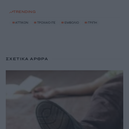
TRENDING
#
ΑΤΤΙΚΟΝ
#
ΤΡΟΧΑΙΟ ΙΤΕ
#
ΕΜΒΟΛΙΟ
#
ΓΡΙΠΗ
ΣΧΕΤΙΚΆ ΆΡΘΡΑ