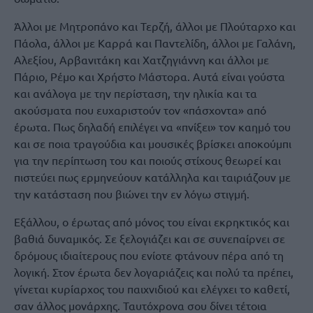
Άλλοι με Μητροπάνο και Τερζή, άλλοι με Πλούταρχο και
Πάολα, άλλοι με Καρρά και Παντελίδη, άλλοι με Γαλάνη,
Αλεξίου, Αρβανιτάκη και Χατζηγιάννη και άλλοι με
Πάριο, Ρέμο και Χρήστο Μάστορα. Αυτά είναι γούστα
και ανάλογα με την περίσταση, την ηλικία και τα
ακούσματα που ευχαριστούν τον «πάσχοντα» από
έρωτα. Πως δηλαδή επιλέγει να «πνίξει» τον καημό του
και σε ποια τραγούδια και μουσικές βρίσκει αποκούμπι
για την περίπτωση του και ποιούς στίχους θεωρεί και
πιστεύει πως ερμηνεύουν κατάλληλα και ταιριάζουν με
την κατάσταση που βιώνει την εν λόγω στιγμή.
Εξάλλου, ο έρωτας από μόνος του είναι εκρηκτικός και
βαθιά δυναμικός. Σε ξελογιάζει και σε συνεπαίρνει σε
δρόμους ιδιαίτερους που ενίοτε φτάνουν πέρα από τη
λογική. Στον έρωτα δεν λογαριάζεις και πολύ τα πρέπει,
γίνεται κυρίαρχος του παιχνιδιού και ελέγχει το καθετί,
σαν άλλος μονάρχης. Ταυτόχρονα σου δίνει τέτοια