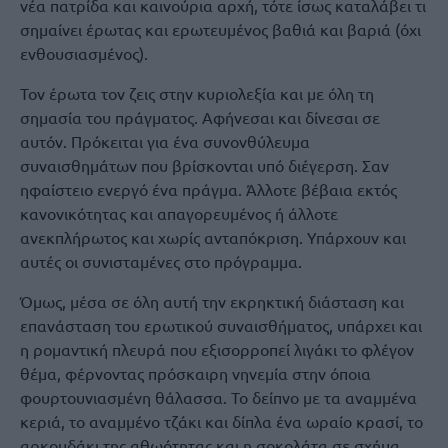
νέα πατρίδα και καινούρια αρχή, τότε ίσως καταλάβει τι
σημαίνει έρωτας και ερωτευμένος βαθιά και βαριά (όχι
ενθουσιασμένος).
Τον έρωτα τον ζεις στην κυριολεξία και με όλη τη
σημασία του πράγματος. Αφήνεσαι και δίνεσαι σε
αυτόν. Πρόκειται για ένα συνονθύλευμα
συναισθημάτων που βρίσκονται υπό διέγερση. Σαν
ηφαίστειο ενεργό ένα πράγμα. Άλλοτε βέβαια εκτός
κανονικότητας και απαγορευμένος ή άλλοτε
ανεκπλήρωτος και χωρίς ανταπόκριση. Υπάρχουν και
αυτές οι συνισταμένες στο πρόγραμμα.
Όμως, μέσα σε όλη αυτή την εκρηκτική διάσταση και
επανάσταση του ερωτικού συναισθήματος, υπάρχει και
η ρομαντική πλευρά που εξισορροπεί λιγάκι το φλέγον
θέμα, φέρνοντας πρόσκαιρη νηνεμία στην όποια
φουρτουνιασμένη θάλασσα. Το δείπνο με τα αναμμένα
κεριά, το αναμμένο τζάκι και δίπλα ένα ωραίο κρασί, το
αρκουδάκι της αθωότητας και η σοκολάτα σε σχήμα