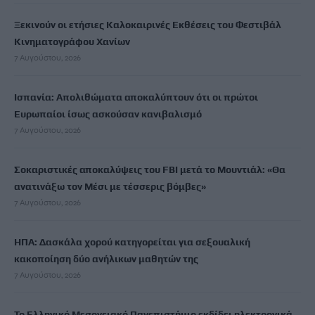
Ξεκινούν οι ετήσιες Καλοκαιρινές Εκθέσεις του Φεστιβάλ
Κινηματογράφου Χανίων
7 Αυγούστου, 2026
Ισπανία: Απολιθώματα αποκαλύπτουν ότι οι πρώτοι
Ευρωπαίοι ίσως ασκούσαν κανιβαλισμό
7 Αυγούστου, 2026
Σοκαριστικές αποκαλύψεις του FBI μετά το Μουντιάλ: «Θα
ανατινάξω τον Μέσι με τέσσερις βόμβες»
7 Αυγούστου, 2026
ΗΠΑ: Δασκάλα χορού κατηγορείται για σεξουαλική
κακοποίηση δύο ανήλικων μαθητών της
7 Αυγούστου, 2026
Το Ελληνικό Μεσογειακό Πανεπιστήμιο εκδίδει ηλεκτρονικά