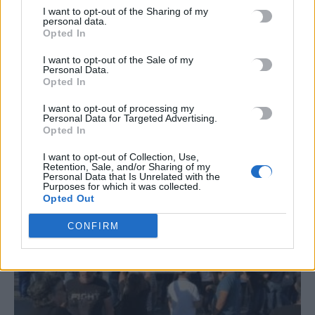
I want to opt-out of the Sharing of my
#
ΔΑΣΚΑΛΑ
#
ΕΛΛΗΝΙΚΟ ΜΕΣΟΓΕΙΑΚΟ ΠΑΝΕΠΙΣΤΗΜΙΟ
personal data.
#
ΔΕΕΠ ΗΡΑΚΛΕΙΟΥ
#
ΦΩΤΙΑ
Opted In
I want to opt-out of the Sale of my
Personal Data.
Opted In
I want to opt-out of processing my
Personal Data for Targeted Advertising.
ΣΧΕΤΙΚΆ ΆΡΘΡΑ
Opted In
I want to opt-out of Collection, Use,
Retention, Sale, and/or Sharing of my
Personal Data that Is Unrelated with the
Purposes for which it was collected.
Opted Out
CONFIRM