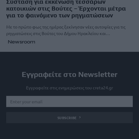
Σύσταση για εκκένωση τεσσάρων
κατοικιών στις Βούτες – Έρχονται μέτρα
για το φαινόμενο των ρηγματώσεων
Με το πρώτο φως της ημέρας ξεκίνησαν νέες αυτοψίες για τις
ρηγματώσεις στις Βούτες του Δήμου Ηρακλείου και…
Newsroom
Εγγραφείτε στο Newsletter
Εγγραφείτε στις ενημερώσεις του creta24.gr
SUBSCRIBE