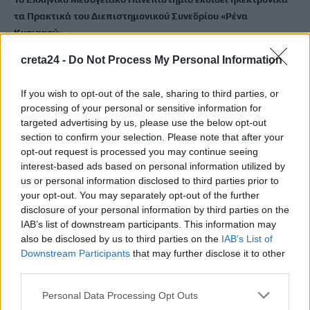
τα Πρακτικά του Διεπιστημονικού Συνεδρίου «Ρένα
Κυριακού»
7 Αυγούστου, 2026
creta24 -
Do Not Process My Personal Information
ΔΕΕΠ (ΝΟΔΕ) Ηρακλείου: Με έργα η κυβέρνηση Μητσοτάκη
If you wish to opt-out of the sale, sharing to third parties, or
οδηγεί την Κρήτη στο μέλλον
processing of your personal or sensitive information for
7 Αυγούστου, 2026
targeted advertising by us, please use the below opt-out
section to confirm your selection. Please note that after your
opt-out request is processed you may continue seeing
Ρέθυμνο: Φωτιά σε διαμέρισμα – Απεγκλωβίστηκε ένα άτομο
interest-based ads based on personal information utilized by
7 Αυγούστου, 2026
us or personal information disclosed to third parties prior to
your opt-out. You may separately opt-out of the further
disclosure of your personal information by third parties on the
Εκδήλωση για την 82η Επέτειο της Μεγάλης Κύκλωσης της
IAB’s list of downstream participants. This information may
Εμπάρου και τιμή στη Μνήμη των ηρώων
also be disclosed by us to third parties on the
IAB’s List of
7 Αυγούστου, 2026
Downstream Participants
that may further disclose it to other
third parties.
Personal Data Processing Opt Outs
TRENDING