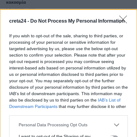
κακοσμία
6 Αυγούστου, 2026
creta24 -
Do Not Process My Personal Information
Κάρτα Αγρότη: Τι αλλάζει από 28 Αυγούστου για τις
χρηματοδοτήσεις
If you wish to opt-out of the sale, sharing to third parties, or
6 Αυγούστου, 2026
processing of your personal or sensitive information for
targeted advertising by us, please use the below opt-out
section to confirm your selection. Please note that after your
Νέα χρηματοδότηση 1,5 εκατ. ευρώ για διαπλάτυνση του
opt-out request is processed you may continue seeing
Αγιοβασιλιώτικου Παραλιακού Δρόμου
interest-based ads based on personal information utilized by
6 Αυγούστου, 2026
us or personal information disclosed to third parties prior to
your opt-out. You may separately opt-out of the further
disclosure of your personal information by third parties on the
Τι δείχνει η ιατροδικαστική εξέταση για τα αίτια θανάτου του
IAB’s list of downstream participants. This information may
90χρονου που εντοπίστηκε μέσα σε καταψύκτη
also be disclosed by us to third parties on the
IAB’s List of
6 Αυγούστου, 2026
Downstream Participants
that may further disclose it to other
third parties.
Το Αρκαλοχώρι γιόρτασε τον Προστάτη και Πολιούχο του
Personal Data Processing Opt Outs
6 Αυγούστου, 2026
I want to opt-out of the Sharing of my