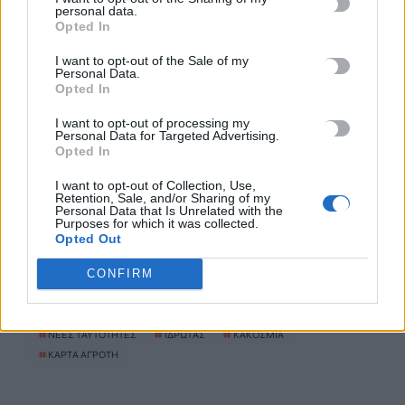
personal data.
Παρατείνονται τα προληπτικά μέτρα στην Κρήτη για την
Opted In
ευλογιά των αιγοπροβάτων
I want to opt-out of the Sale of my
6 Αυγούστου, 2026
Personal Data.
Opted In
Έκτακτο επίδομα παιδιού: Ποιοι πάνε ταμείο
I want to opt-out of processing my
Personal Data for Targeted Advertising.
6 Αυγούστου, 2026
Opted In
I want to opt-out of Collection, Use,
ΟΠΕΚΑ: Νέα πληρωμή στις 7 Αυγούστου για τρίτεκνες και
Retention, Sale, and/or Sharing of my
πολύτεκνες οικογένειες
Personal Data that Is Unrelated with the
Purposes for which it was collected.
6 Αυγούστου, 2026
Opted Out
CONFIRM
TRENDING
#
ΝΕΕΣ ΤΑΥΤΟΤΗΤΕΣ
#
ΙΔΡΩΤΑΣ
#
ΚΑΚΟΣΜΙΑ
#
ΚΑΡΤΑ ΑΓΡΟΤΗ