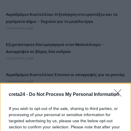
Αεροδρόμιο Καστελλίου: Η ξενάγηση στο εργοτάξιο και τα
μηνύματα Δήμα – Ταχιάου για το μεγάλο έργο
7 Αυγούστου, 2026
Εξιχνιάστηκαν δύο εμπρησμοί στον Μυλοπόταμο –
Δικογραφία σε βάρος δύο ανδρών
7 Αυγούστου, 2026
Αεροδρόμιο Καστελλίου: Έπεσαν οι υπογραφές για τα ραντάρ
7 Αυγούστου, 2026
creta24 -
Do Not Process My Personal Information
Κουνούπια: Σε εξέλιξη το πρόγραμμα καταπολέμησης στην
Κρήτη – Πώς μπορούν να ενημερώνονται και να συμμετέχουν
If you wish to opt-out of the sale, sharing to third parties, or
οι πολίτες
processing of your personal or sensitive information for
7 Αυγούστου, 2026
targeted advertising by us, please use the below opt-out
section to confirm your selection. Please note that after your