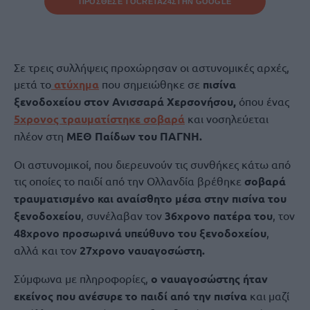
ΠΡΟΣΘΕΣΕ ΤΟ
CRETA24
ΣΤΗΝ GOOGLE
Σε τρεις συλλήψεις προχώρησαν οι αστυνομικές αρχές,
μετά το
ατύχημα
που σημειώθηκε σε
πισίνα
ξενοδοχείου στον Ανισσαρά Χερσονήσου,
όπου ένας
5χρονος τραυματίστηκε σοβαρά
και νοσηλεύεται
πλέον στη
ΜΕΘ Παίδων του ΠΑΓΝΗ.
Οι αστυνομικοί, που διερευνούν τις συνθήκες κάτω από
τις οποίες το παιδί από την Ολλανδία βρέθηκε
σοβαρά
τραυματισμένο και αναίσθητο μέσα στην πισίνα του
ξενοδοχείου
, συνέλαβαν τον
36χρονο πατέρα του
, τον
48χρονο προσωρινά υπεύθυνο του ξενοδοχείου
,
αλλά και τον
27χρονο ναυαγοσώστη.
Σύμφωνα με πληροφορίες,
ο ναυαγοσώστης ήταν
εκείνος που ανέσυρε το παιδί από την πισίνα
και μαζί