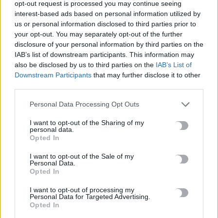
opt-out request is processed you may continue seeing
Marfin: Στην Ευελπίδων η 46χρονη που κατηγορείται για τον
interest-based ads based on personal information utilized by
φονικό εμπρησμό
us or personal information disclosed to third parties prior to
7 Αυγούστου, 2026
your opt-out. You may separately opt-out of the further
disclosure of your personal information by third parties on the
IAB’s list of downstream participants. This information may
Θεοδωρικάκος: Συμβάλλουμε στην εθνική ασφάλεια της
also be disclosed by us to third parties on the
IAB’s List of
πατρίδας μας με νέο αναπτυξιακό καθεστώς για την Άμυνα
Downstream Participants
that may further disclose it to other
7 Αυγούστου, 2026
third parties.
Personal Data Processing Opt Outs
Αεροδρόμιο Καστελλίου: Όλα έτοιμα για την υπογραφή της
σύμβασης για τα ραντάρ
I want to opt-out of the Sharing of my
personal data.
7 Αυγούστου, 2026
Opted In
I want to opt-out of the Sale of my
Η απάντηση της ΔΕΠΑΝΑΛ για το άνοιγμα του ενός
Personal Data.
εκατομμυρίου
Opted In
7 Αυγούστου, 2026
I want to opt-out of processing my
Personal Data for Targeted Advertising.
Opted In
TRENDING