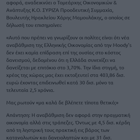
αφορά, αναδεικνύει ο Τομεάρχης Οικονομικών &
Ανάπτυξης Κ.Ο. ΣΥΡΙΖΑ Προοδευτική Συμμαχία,
Βουλευτής Ηρακλείου Χάρης Μαμουλάκης, ο οποίος σε
δήλωσή του επισημαίνει:
«Αυτό που πρέπει να γνωρίζουν οι πολίτες είναι ότι νέα
αναβάθμιση της Ελληνικής Οικονομίας από την Moody’s
δεν έχει καμία επίδραση επί της ουσίας στο κόστος
δανεισμού, δεδομένου ότι η Ελλάδα συνεχίζει να
δανείζεται με επιτόκιο στο 3,70%. Την ίδια στιγμή, το
χρέος της χώρας μας έχει εκτοξευτεί στα 403,86 δισ.
ευρώ έχοντας επιδεινωθεί κατά 30 δισ. μόνο τα
τελευταία 2,5 χρόνια.
Μας ρωτούν «μα καλά δε βλέπετε τίποτα θετικό;»
Απάντηση: Η αναβάθμιση δεν αφορά στην πραγματική
οικονομία αλλά στις τράπεζες. Όντως με 4,5 δισ. κέρδη
από τη ληστρική τους πρακτική εις βάρος των
καταναλωτών και δανειοληπτών και με 31 δισ.