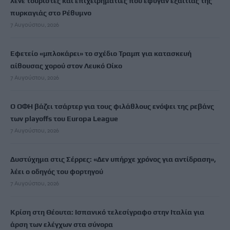
λένε τουρίστες και επιχειρηματίες που έφυγαν εξαιτίας της
πυρκαγιάς στο Ρέθυμνο
7 Αυγούστου, 2026
Εφετείο «μπλοκάρει» το σχέδιο Τραμπ για κατασκευή
αίθουσας χορού στον Λευκό Οίκο
7 Αυγούστου, 2026
Ο ΟΦΗ βάζει τσάρτερ για τους φιλάθλους ενόψει της ρεβάνς
των playoffs του Europa League
7 Αυγούστου, 2026
Δυστύχημα στις Σέρρες: «Δεν υπήρχε χρόνος για αντίδραση»,
λέει ο οδηγός του φορτηγού
7 Αυγούστου, 2026
Κρίση στη Θέουτα: Ισπανικό τελεσίγραφο στην Ιταλία για
άρση των ελέγχων στα σύνορα