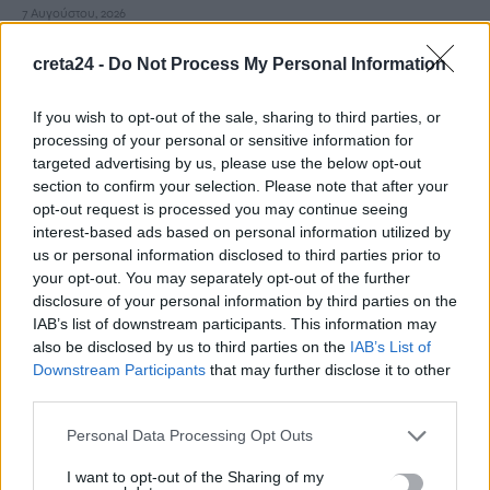
7 Αυγούστου, 2026
creta24 -
Do Not Process My Personal Information
Πώς να μη σας τσιμπάνε τα κουνούπια: Τι προτείνουν οι
ειδικοί
If you wish to opt-out of the sale, sharing to third parties, or
7 Αυγούστου, 2026
processing of your personal or sensitive information for
targeted advertising by us, please use the below opt-out
section to confirm your selection. Please note that after your
Ελένη Βουλγαράκη για τις φήμες χωρισμού με τον Φώτη
opt-out request is processed you may continue seeing
Ιωαννίδη: «Θα γίνετε ρόμπα»
interest-based ads based on personal information utilized by
7 Αυγούστου, 2026
us or personal information disclosed to third parties prior to
your opt-out. You may separately opt-out of the further
ΗΠΑ: 15χρονος ντυμένος κλόουν φέρεται να σκότωσε 78χρονο
disclosure of your personal information by third parties on the
IAB’s list of downstream participants. This information may
βετεράνο
also be disclosed by us to third parties on the
IAB’s List of
7 Αυγούστου, 2026
Downstream Participants
that may further disclose it to other
third parties.
Personal Data Processing Opt Outs
TRENDING
I want to opt-out of the Sharing of my
#
ΡΙΦΙΦΙ
#
ΣΩΤΗΡΗΣ ΤΣΑΦΟΥΛΙΑΣ
#
ΣΕΡΡΕΣ