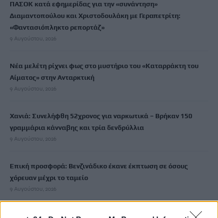
ΠΑΣΟΚ κατά εφημερίδας για την «συνάντηση»
Διαμαντοπούλου και Χριστοδουλάκη με Γεραπετρίτη:
«Φαντασιόπληκτο ρεπορτάζ»
9 Αυγούστου, 2026
Νέα μελέτη ρίχνει φως στο μυστήριο του «Καταρράκτη του
Αίματος» στην Ανταρκτική
9 Αυγούστου, 2026
Χανιά: Συνελήφθη 52χρονος για ναρκωτικά – Βρήκαν 150
γραμμάρια κάνναβης και τρία δενδρύλλια
9 Αυγούστου, 2026
Επική προσφορά: Βενζινάδικο έκανε έκπτωση σε όσους
χόρευαν μέχρι το ταμείο
9 Αυγούστου, 2026
Πώς έγινε το τροχαίο στην Αθηνών-Σουνίου με δύο