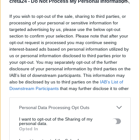
creta24 -
Do Not Process My Personal Information
αστυνομικούς τραυματίες
9 Αυγούστου, 2026
If you wish to opt-out of the sale, sharing to third parties, or
processing of your personal or sensitive information for
targeted advertising by us, please use the below opt-out
Ηράκλειο: Δύο συλλήψεις για ναρκωτικά – Βρήκαν σχεδόν
section to confirm your selection. Please note that after your
μισό κιλό κάνναβης σε σπίτι
opt-out request is processed you may continue seeing
9 Αυγούστου, 2026
interest-based ads based on personal information utilized by
us or personal information disclosed to third parties prior to
your opt-out. You may separately opt-out of the further
disclosure of your personal information by third parties on the
TRENDING
IAB’s list of downstream participants. This information may
also be disclosed by us to third parties on the
IAB’s List of
#
ΑΛΚΟΟΛ
#
ΑΝΗΛΙΚΟΣ
#
ΤΖΟ ΜΠΑΪΝΤΕΝ
#
ΠΑΣΟΚ
Downstream Participants
that may further disclose it to other
third parties.
Personal Data Processing Opt Outs
I want to opt-out of the Sharing of my
ΣΧΕΤΙΚΆ ΆΡΘΡΑ
personal data.
Opted In