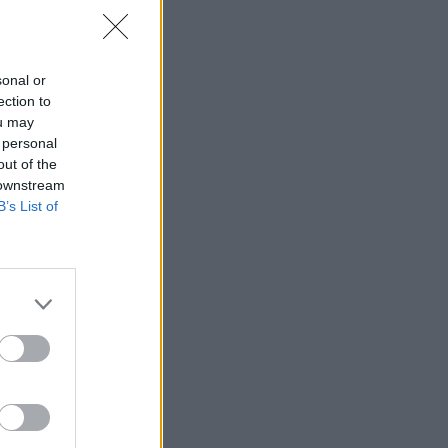
sonal or
ection to
ou may
 personal
out of the
 downstream
B’s List of