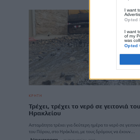
I want 
Advertis
Opted 
I want t
of my P
was col
Opted 
ΚΡΗΤΗ
Τρέχει, τρέχει το νερό σε γειτονιά το
Ηρακλείου
Ασταμάτητα τρέχει για δεύτερη ημέρα το νερό σε γειτονι
του Πόρου, στο Ηράκλειο, με τους δρόμους να έχουν…
Newsroom
23 Ιανουαρίου, 2026