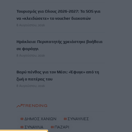
Τουρισμός για Ολους 2026-2027: Τα SOS για
να «κλειδώσετε» το voucher διακοπών
8 Αυγούστου, 2026
Ηράκλειο: Περιπατητής χρειάστηκε βοήθεια
σε φαράγγι
8 Αυγούστου, 2026
Βαρύ πένθος για τον Μέσι: «Έφυγε» από τη
ζωή ο πατέρας του
8 Αυγούστου, 2026
TRENDING
#
ΔΗΜΟΣ ΧΑΝΙΩΝ
#
ΣΥΝΑΥΛΙΕΣ
#
ΣΥΝΑΥΛΙΑ
#
ΠΑΖΑΡΙ