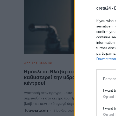
creta24 -
If you wish 
sensitive in
confirm you
continue se
information 
further disc
participants
Downstream 
OFF THE RECORD
Ηράκλειο: Βλάβη στον αγωγό
καθυστερεί την υδροδότηση του
Persona
κέντρου!
I want t
Ανατροπή στον προγραμματισμό της υδροδότησης
Opted 
σημειώθηκε στο κέντρο του Ηρακλείου, καθώς σοβαρή
βλάβη σε κεντρικό αγωγό ύδρευσης καθυστερεί…
I want t
Newsroom
16 Ιουνίου, 2026
Opted 