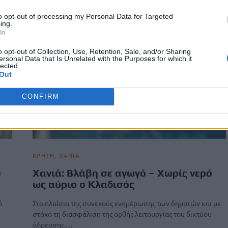
to opt-out of processing my Personal Data for Targeted
ing.
In
o opt-out of Collection, Use, Retention, Sale, and/or Sharing
ersonal Data that Is Unrelated with the Purposes for which it
lected.
Out
CONFIRM
ΚΡΗΤΗ
ΧΑΝΙΑ
υ
Χανιά: Βλάβη σε αγωγό – Χωρίς νερό
ως αύριο ο Κλαδισός
ά
Στο πλαίσιο της συνεχούς ενημέρωσης των δημοτών και με
στόχο τη διασφάλιση της ορθής λειτουργίας του δικτύου
ύδρευσης,…