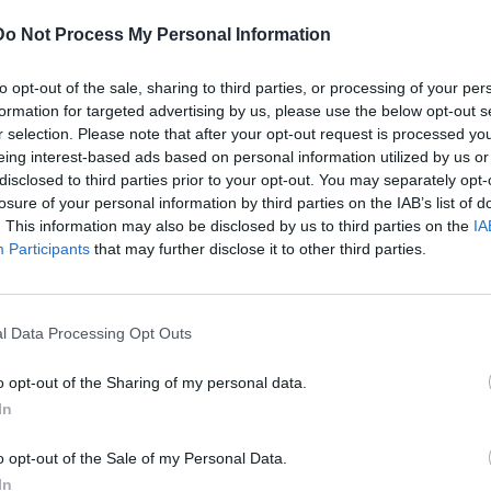
Do Not Process My Personal Information
to opt-out of the sale, sharing to third parties, or processing of your per
formation for targeted advertising by us, please use the below opt-out s
r selection. Please note that after your opt-out request is processed y
eing interest-based ads based on personal information utilized by us or
disclosed to third parties prior to your opt-out. You may separately opt-
losure of your personal information by third parties on the IAB’s list of
. This information may also be disclosed by us to third parties on the
IA
ΚΡΗΤΗ
ΧΑΝΙΑ
Participants
that may further disclose it to other third parties.
Xανιά: Πίδακας νερού «έπλενε» για
ώρες τα αυτοκίνητα
Έκπληκτοι κάτοικοι και οδηγοί που κινούνταν ξημερώματα
l Data Processing Opt Outs
της Πέμπτης στο δρόμο προς το αεροδρόμιο στο ύψος του
Πιθαριού…
o opt-out of the Sharing of my personal data.
Newsroom
In
11 Ιουνίου, 2026
o opt-out of the Sale of my Personal Data.
In