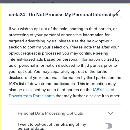
ουκρανική επίθεση στο Ταταρστάν
10 Αυγούστου, 2026
creta24 -
Do Not Process My Personal Information
Στον Εισαγγελέα πιλότος και ιδιοκτήτης του ελικοπτέρου που
If you wish to opt-out of the sale, sharing to third parties, or
προσγειώθηκε στο Σαρακήνικο της Μήλου
processing of your personal or sensitive information for
10 Αυγούστου, 2026
targeted advertising by us, please use the below opt-out
section to confirm your selection. Please note that after your
opt-out request is processed you may continue seeing
Ηράκλειο: Τι είναι και για ποιο λόγο έχουν τοποθετηθεί τα
interest-based ads based on personal information utilized by
μικρά φωτοβολταϊκά έξω από σχολεία
us or personal information disclosed to third parties prior to
10 Αυγούστου, 2026
your opt-out. You may separately opt-out of the further
disclosure of your personal information by third parties on the
IAB’s list of downstream participants. This information may
also be disclosed by us to third parties on the
IAB’s List of
TRENDING
Downstream Participants
that may further disclose it to other
third parties.
#
ΟΦΗ
#
ΕΙΣΙΤΗΡΙΑ ΔΙΑΡΚΕΙΑΣ
#
ΒΕΝΕΤΙΑ
#
ΦΕΣΤΙΒΑΛ ΚΙΝΗΜΑΤΟΓΡΑΦΟΥ
Personal Data Processing Opt Outs
I want to opt-out of the Sharing of my
personal data.