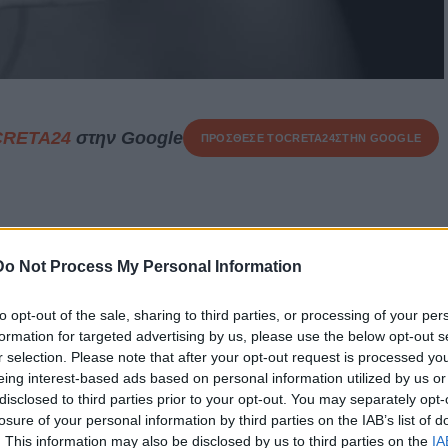
CRETA24
στην Google
ΠΡΟΣΘΕΣΕ ΤΟ
CRETA24
ΣΤΗΝ GOOGLE
γενειακής βίας
απασχολεί τις αστυνομικές αρχές στα
ου υπέβαλε μια 25χρονη γυναίκα σε βάρος του 28χρονου
Do Not Process My Personal Information
to opt-out of the sale, sharing to third parties, or processing of your per
αίκα υποστήριξε ότι δέχθηκε επίθεση μέσα στο σπίτι τους
formation for targeted advertising by us, please use the below opt-out s
 στις
6 και στις 8 Ιουλίου.
Όπως ανέφερε στους
r selection. Please note that after your opt-out request is processed y
eing interest-based ads based on personal information utilized by us or
πησε με τα χέρια του
, προκαλώντας της
σωματικές
disclosed to third parties prior to your opt-out. You may separately opt-
losure of your personal information by third parties on the IAB’s list of
. This information may also be disclosed by us to third parties on the
IA
κε απειλές από τον σύντροφό της
, ενώ, σύμφωνα με τους