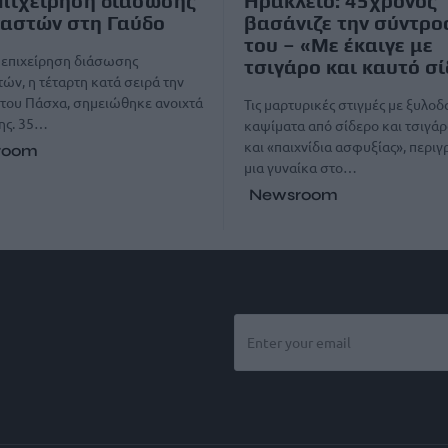
πιχείρηση διάσωσης
Ηράκλειο: 45χρονος
αστών στη Γαύδο
βασάνιζε την σύντρ
του – «Με έκαιγε με
 επιχείρηση διάσωσης
τσιγάρο και καυτό σ
ών, η τέταρτη κατά σειρά την
του Πάσχα, σημειώθηκε ανοιχτά
Τις μαρτυρικές στιγμές με ξυλοδ
ης. 35…
καψίματα από σίδερο και τσιγάρ
και «παιχνίδια ασφυξίας», περι
room
μια γυναίκα στο…
Newsroom