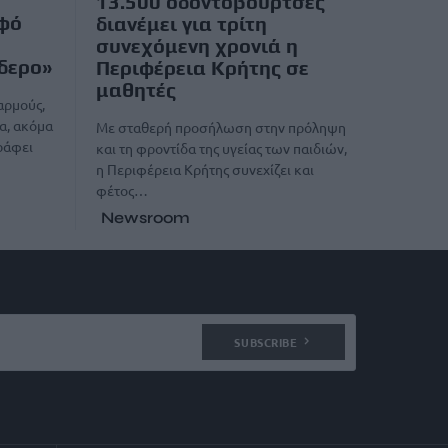
13.500 οδοντόβουρτσες
οφό
διανέμει για τρίτη
συνεχόμενη χρονιά η
ίδερο»
Περιφέρεια Κρήτης σε
μαθητές
αρμούς,
α, ακόμα
Με σταθερή προσήλωση στην πρόληψη
γράφει
και τη φροντίδα της υγείας των παιδιών,
η Περιφέρεια Κρήτης συνεχίζει και
φέτος…
Newsroom
SUBSCRIBE