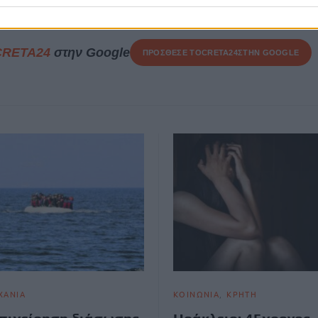
CRETA24
στην Google
ΠΡΟΣΘΕΣΕ ΤΟ
CRETA24
ΣΤΗΝ GOOGLE
ΧΑΝΙΑ
ΚΟΙΝΩΝΙΑ
ΚΡΗΤΗ