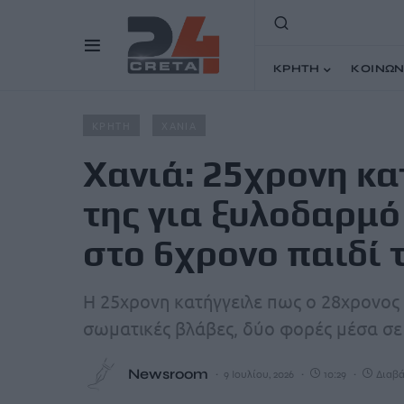
ΚΡΗΤΗ
ΚΟΙΝΩΝ
Home
Άρθρα
Χανιά: 25χρονη κατήγγειλε τον σύντροφό
ΚΡΗΤΗ
ΧΑΝΙΑ
Χανιά: 25χρονη κα
της για ξυλοδαρμό
στο 6χρονο παιδί 
Η 25χρονη κατήγγειλε πως ο 28χρονος 
σωματικές βλάβες, δύο φορές μέσα σε
Newsroom
9 Ιουλίου, 2026
10:29
Διαβά