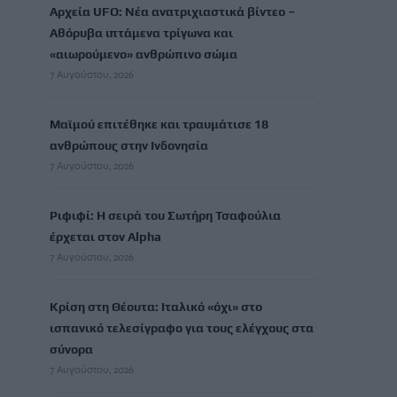
Αρχεία UFO: Νέα ανατριχιαστικά βίντεο –
Αθόρυβα ιπτάμενα τρίγωνα και
«αιωρούμενo» ανθρώπινo σώμα
7 Αυγούστου, 2026
Μαϊμού επιτέθηκε και τραυμάτισε 18
ανθρώπους στην Ινδονησία
7 Αυγούστου, 2026
Ριφιφί: Η σειρά του Σωτήρη Τσαφούλια
έρχεται στον Alpha
7 Αυγούστου, 2026
Κρίση στη Θέουτα: Ιταλικό «όχι» στο
ισπανικό τελεσίγραφο για τους ελέγχους στα
σύνορα
7 Αυγούστου, 2026