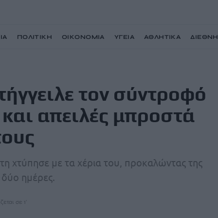
ΙΑ
ΠΟΛΙΤΙΚΗ
ΟΙΚΟΝΟΜΙΑ
ΥΓΕΙΑ
ΑΘΛΗΤΙΚΑ
ΔΙΕΘΝ
 της για ξυλοδαρμό και απειλές μπροστά στο 6χρονο παιδί τους
τήγγειλε τον σύντροφό
 και απειλές μπροστά
τους
τη χτύπησε με τα χέρια του, προκαλώντας της
 δύο ημέρες.
ζεται σε 1'