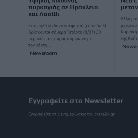
Υψηλός κίνδυνος
Νέα ε
πυρκαγιάς σε Ηράκλειο
μεταν
και Λασίθι
Άλλη μια
μεταναστ
Σε υψηλό κίνδυνο για φωτιά (επίπεδο 3)
Κυριακή 
βρίσκονται σήμερα Τετάρτη (8/07) 29
της Κρήτ
περιοχές της χώρας σύμφωνα με
τον χάρτη…
News
Newsroom
Εγγραφείτε στο Newsletter
Εγγραφείτε στις ενημερώσεις του creta24.gr