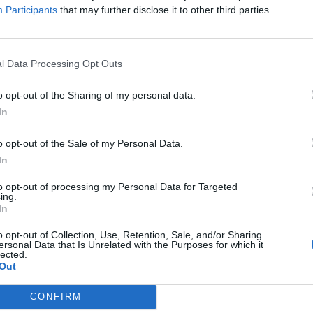
Participants
that may further disclose it to other third parties.
 εκτυλίχθηκαν
παρουσία του εξάχρονου παιδιού τους.
αν στη
σύλληψη του 28χρονου
. Σε βάρος του σχηματίστηκε
φορούν την
ενδοοικογενειακή βία
, ενώ η υπόθεση
l Data Processing Opt Outs
o opt-out of the Sharing of my personal data.
In
o opt-out of the Sale of my Personal Data.
In
to opt-out of processing my Personal Data for Targeted
ing.
ΕΠΌΜΕΝΟ
In
ιέλης,
Τάσος Ιορδανίδης και
o opt-out of Collection, Use, Retention, Sale, and/or Sharing
ο 2028
Θάλεια Ματίκα τα
ersonal Data that Is Unrelated with the Purposes for which it
lected.
χρειάστηκαν από
Out
ακρίδα στη σκηνή στο
Κιλκίς: «Γίναμε ρεζίλι...»
CONFIRM
9 Ιουλίου, 2026