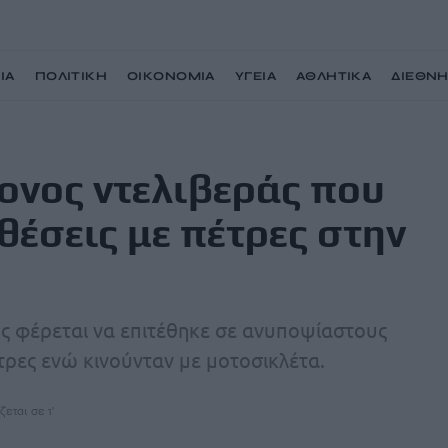
ΙΑ
ΠΟΛΙΤΙΚΗ
ΟΙΚΟΝΟΜΙΑ
ΥΓΕΙΑ
ΑΘΛΗΤΙΚΑ
ΔΙΕΘΝ
συνελήφθη για επιθέσεις με πέτρες στην Κηφισιά
ρονος ντελιβεράς που
θέσεις με πέτρες στην
ς φέρεται να επιτέθηκε σε ανυποψίαστους
τρες ενώ κινούνταν με μοτοσικλέτα.
ζεται σε 1'