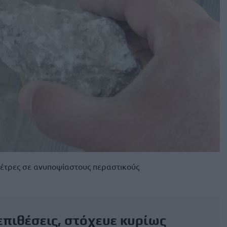
πέτρες σε ανυποψίαστους περαστικούς
επιθέσεις, στόχευε κυρίως