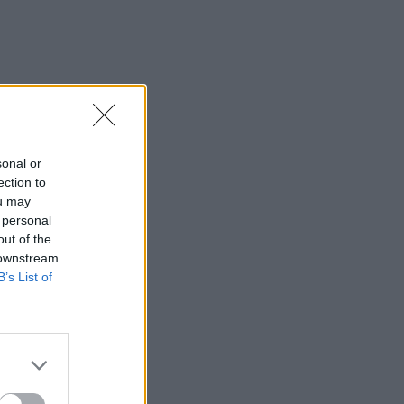
sonal or
ection to
ou may
 personal
out of the
 downstream
B’s List of