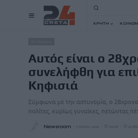
ΚΡΗΤΗ
ΚΟΙΝΩΝ
Home
Άρθρα
Αυτός είναι ο 28χρονος ντελιβεράς που 
ΚΟΙΝΩΝΙΑ
Αυτός είναι ο 28χ
συνελήφθη για επι
Κηφισιά
Σύμφωνα με την αστυνομία, ο 28χρονο
πολίτες, κυρίως γυναίκες, πετώντας πέ
Newsroom
5 Μαΐου, 2026
09:08
Διαβά