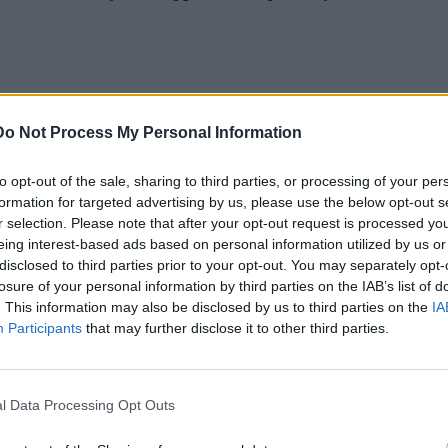
Do Not Process My Personal Information
αρόμοιο: πλησίαζε τα θύματα και από κοντινή απόσταση
ρίως το πρόσωπο, πριν απομακρυνθεί.
to opt-out of the sale, sharing to third parties, or processing of your per
 το μεσημέρι της Κυριακής στην οδό Τατοΐου, όπου μία
formation for targeted advertising by us, please use the below opt-out s
r selection. Please note that after your opt-out request is processed y
ύμφωνα με πληροφορίες, υπέστη εκτεταμένα τραύματα στο
eing interest-based ads based on personal information utilized by us or
σμένα δόντια, θλαστικά τραύματα και αιμάτωμα στη
disclosed to third parties prior to your opt-out. You may separately opt-
losure of your personal information by third parties on the IAB’s list of
. This information may also be disclosed by us to third parties on the
IA
ια αιφνιδιαστικές επιθέσεις που διαρκούσαν λίγα
Participants
that may further disclose it to other third parties.
θώριο αντίδρασης. Σε άλλη περίπτωση, νεαρή γυναίκα
φεύγοντας την τελευταία στιγμή χτύπημα στο κεφάλι.
l Data Processing Opt Outs