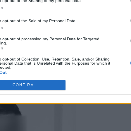
o opt-out of the Sharing of my personal data.
ίνητρο
In
o opt-out of the Sale of my Personal Data.
In
to opt-out of processing my Personal Data for Targeted
κατηγορούμενος με καταγωγή από το Πακιστάν εργαζόταν
ing.
In
εριοχής. Κατά τις επιθέσεις φορούσε κράνος, ενώ μέχρι
οιο κίνητρο, καθώς δεν προέκυψε απόπειρα ληστείας.
o opt-out of Collection, Use, Retention, Sale, and/or Sharing
ersonal Data that Is Unrelated with the Purposes for which it
lected.
Out
CONFIRM