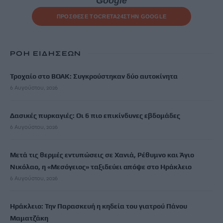
Google
ΠΡΟΣΘΕΣΕ ΤΟ
CRETA24
ΣΤΗΝ GOOGLE
ΡΟΗ ΕΙΔΗΣΕΩΝ
Τροχαίο στο ΒΟΑΚ: Συγκρούστηκαν δύο αυτοκίνητα
6 Αυγούστου, 2026
Δασικές πυρκαγιές: Οι 6 πιο επικίνδυνες εβδομάδες
6 Αυγούστου, 2026
Μετά τις θερμές εντυπώσεις σε Χανιά, Ρέθυμνο και Άγιο
Νικόλαο, η «Μεσόγειος» ταξιδεύει απόψε στο Ηράκλειο
6 Αυγούστου, 2026
Ηράκλειο: Την Παρασκευή η κηδεία του γιατρού Πάνου
Μαματζάκη