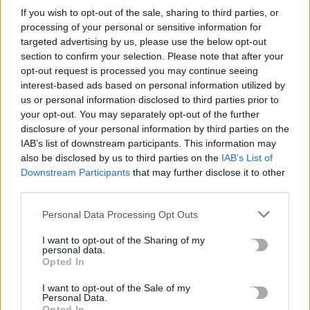
If you wish to opt-out of the sale, sharing to third parties, or
Η ανακάλυψη της γραφής και η επανάσταση της
processing of your personal or sensitive information for
πληροφορικής
targeted advertising by us, please use the below opt-out
6 Αυγούστου, 2026
section to confirm your selection. Please note that after your
opt-out request is processed you may continue seeing
interest-based ads based on personal information utilized by
us or personal information disclosed to third parties prior to
TRENDING
your opt-out. You may separately opt-out of the further
disclosure of your personal information by third parties on the
#
ΠΑΝΑΓΙΩΤΗΣ ΜΑΡΓΑΡΗΣ
#
ΠΑΝΟΣ ΜΑΜΑΤΖΑΚΗΣ
#
ΓΙΑΤΡΟΣ
IAB’s list of downstream participants. This information may
#
ΓΙΑΝΝΗΣ ΧΑΡΟΥΛΗΣ
also be disclosed by us to third parties on the
IAB’s List of
Downstream Participants
that may further disclose it to other
third parties.
Personal Data Processing Opt Outs
ΣΧΕΤΙΚΆ ΆΡΘΡΑ
I want to opt-out of the Sharing of my
personal data.
Opted In
I want to opt-out of the Sale of my
Personal Data.
Opted In