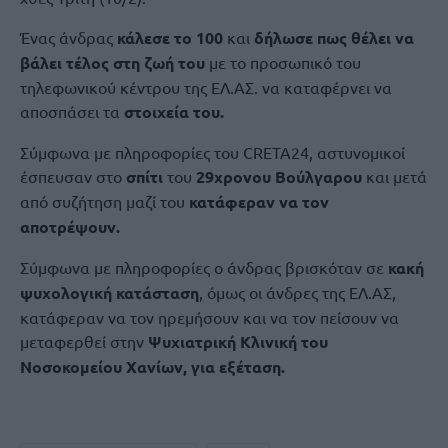
Ένας άνδρας
κάλεσε το 100
και
δήλωσε πως θέλει να
βάλει τέλος στη ζωή του
με το προσωπικό του
τηλεφωνικού κέντρου της ΕΛ.ΑΣ. να καταφέρνει να
αποσπάσει τα
στοιχεία του.
Σύμφωνα με πληροφορίες του CRETA24, αστυνομικοί
έσπευσαν στο
σπίτι
του
29χρονου Βούλγαρου
και μετά
από συζήτηση μαζί του
κατάφεραν να τον
αποτρέψουν.
Σύμφωνα με πληροφορίες ο άνδρας βρισκόταν σε
κακή
ψυχολογική κατάσταση
, όμως οι άνδρες της ΕΛ.ΑΣ,
κατάφεραν να τον ηρεμήσουν και να τον πείσουν να
μεταφερθεί στην
Ψυχιατρική Κλινική του
Νοσοκομείου Χανίων, για εξέταση.