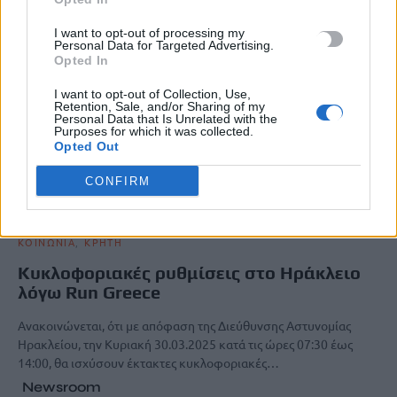
I want to opt-out of processing my
Personal Data for Targeted Advertising.
Opted In
I want to opt-out of Collection, Use,
Retention, Sale, and/or Sharing of my
Personal Data that Is Unrelated with the
Purposes for which it was collected.
Opted Out
CONFIRM
ΚΟΙΝΩΝΙΑ
ΚΡΗΤΗ
Κυκλοφοριακές ρυθμίσεις στο Ηράκλειο
λόγω Run Greece
Ανακοινώνεται, ότι με απόφαση της Διεύθυνσης Αστυνομίας
Ηρακλείου, την Κυριακή 30.03.2025 κατά τις ώρες 07:30 έως
14:00, θα ισχύσουν έκτακτες κυκλοφοριακές…
Newsroom