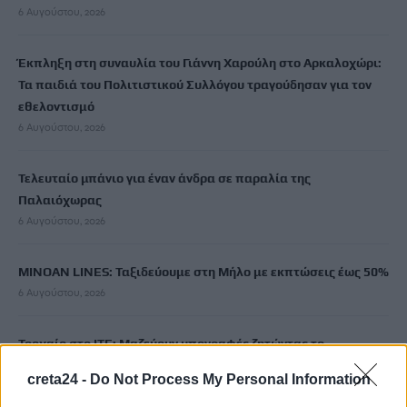
6 Αυγούστου, 2026
Έκπληξη στη συναυλία του Γιάννη Χαρούλη στο Αρκαλοχώρι:
Τα παιδιά του Πολιτιστικού Συλλόγου τραγούδησαν για τον
εθελοντισμό
6 Αυγούστου, 2026
Τελευταίο μπάνιο για έναν άνδρα σε παραλία της
Παλαιόχωρας
6 Αυγούστου, 2026
MINOAN LINES: Ταξιδεύουμε στη Μήλο με εκπτώσεις έως 50%
6 Αυγούστου, 2026
Τροχαίο στο ΙΤΕ: Μαζεύουν υπογραφές ζητώντας το
αυτονόητο!
creta24 -
Do Not Process My Personal Information
6 Αυγούστου, 2026