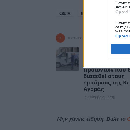
I want 
Advertis
Opted 
CRETA
ΗΡΑΚΛΕΙΟ
ΠΑΝΕΠΙΣΤΗ
I want t
of my P
was col
Opted 
ΠΡΟΗΓΟΎΜΕΝΟ
Ο Δ.Ηρακλείου
παρέλαβε το νέο
ηλεκτρικό βαν δ
προϊόντων που 
διατεθεί στους
εμπόρους της Κε
Αγοράς
19 Δεκεμβρίου, 2025
Μην χάνεις είδηση. Βάλε το