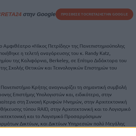
CRETA24
στην Google
ΠΡΟΣΘΕΣΕ ΤΟ
CRETA24
ΣΤΗΝ GOOGLE
το Αμφιθέατρο «Νίκος Πετρίδης» της Πανεπιστημιούπολης
οιήθηκε η τελετή αναγόρευσης του κ. Randy Katz,
μίου της Καλιφόρνια, Berkeley, σε Επίτιμο Διδάκτορα του
της Σχολής Θετικών και Τεχνολογικών Επιστημών του
το Πανεπιστήμιο Κρήτης αναγνωρίζει τη σημαντική συμβολή
ρονης Επιστήμης Υπολογιστών και, ειδικότερα, στην
διαίτερα στη Συνοχή Κρυφών Μνημών, στην Αρχιτεκτονική
θήκευσης τύπου RAID, στην Αρχιτεκτονική και το Λογισμικό
χιτεκτονική και το Λογισμικό Προσαρμόσιμων
ρμάτων Δικτύων, και Δικτύων Υπηρεσιών πολύ Μεγάλης
ς.