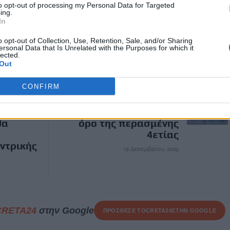
to opt-out of processing my Personal Data for Targeted
ing.
In
ΜΙΟ ΚΡΗΤΗΣ
o opt-out of Collection, Use, Retention, Sale, and/or Sharing
ersonal Data that Is Unrelated with the Purposes for which it
lected.
Out
ΕΠΌΜΕΝΟ
CONFIRM
Meteo: Μόλις το 1% της
χώρας καλύπτεται με
ιανομής
χιόνι - Κάτω από μέσο
θα
όρο της περασμένης
4ετίας
ντρικής
19 Δεκεμβρίου, 2025
CRETA24
στην Google
ΠΡΟΣΘΕΣΕ ΤΟ
CRETA24
ΣΤΗΝ GOOGLE