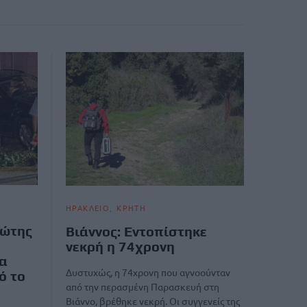
ΗΡΑΚΛΕΙΟ
ΚΡΗΤΗ
ιώτης
Βιάννος: Εντοπίστηκε
νεκρή η 74χρονη
α
Δυστυχώς, η 74χρονη που αγνοούνταν
ό το
από την περασμένη Παρασκευή στη
Βιάννο, βρέθηκε νεκρή. Οι συγγενείς της