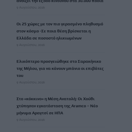
ανοίξει την έξοδο κινδύνου στα 30.000 πόδια
9 Αυγούστου, 2026
Οι 25 χώρες με τον πιο γερασμένο πληθυσμό
στον κόσμο -Σε ποια θέση βρίσκεται η
Ελλάδα σε ποσοστό ηλικιωμένων
9 Αυγούστου, 2026
Ελικόπτερο προσγειώθηκε στο Σαρακήνικο
της Μήλου, για να κάνουν μπάνιο οι επιβάτες
του
9 Αυγούστου, 2026
Στο «κόκκινο» η Μέση Ανατολή: Οι Χούθι
χτύπησαν εγκατάσταση της Aramco – Νέο
μήνυμα Αραγτσί σε ΗΠΑ
9 Αυγούστου, 2026