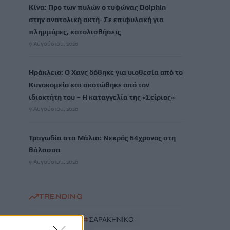
Κίνα: Προ των πυλών ο τυφώνας Dolphin
στην ανατολική ακτή- Σε επιφυλακή για
πλημμύρες, κατολισθήσεις
9 Αυγούστου, 2026
Ηράκλειο: Ο Χανς δόθηκε για υιοθεσία από το
Κυνοκομείο και σκοτώθηκε από τον
ιδιοκτήτη του – Η καταγγελία της «Σείριος»
9 Αυγούστου, 2026
Τραγωδία στα Μάλια: Νεκρός 64χρονος στη
θάλασσα
9 Αυγούστου, 2026
TRENDING
#
ΜΗΛΟΣ
#
ΣΑΡΑΚΗΝΙΚΟ