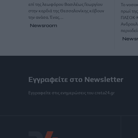
επί της λεωφόρου Βασιλέως Γεωργίου
Το νοσο
στην καρδιά της Θεσσαλονίκης κόβουν
πρωί τη
την ανάσα. Ένας…
ΠΑΣΟΚ-Κ
Ανδρουλά
Newsroom
περιοδε
News
Εγγραφείτε στο Newsletter
Εγγραφείτε στις ενημερώσεις του creta24.gr