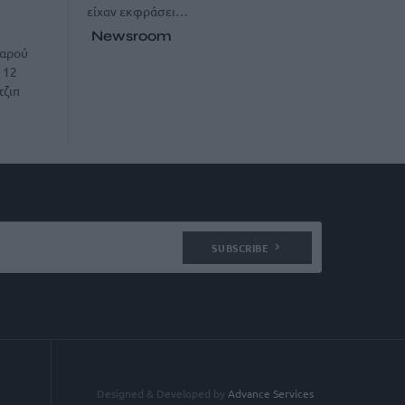
είχαν εκφράσει…
Newsroom
βαρού
 12
τζιπ
SUBSCRIBE
Designed & Developed by
Advance Services