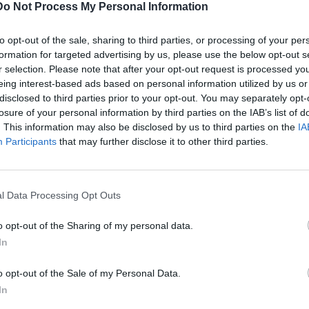
οσφώνηση από την Αντιπρύτανη Ακαδημαϊκών Υποθέσεων,
Do Not Process My Personal Information
ς Πολιτικής του Πανεπιστημίου Κρήτης, Καθηγήτρια Μαρία
μός από τον Πρόεδρο του Τμήματος Επιστήμης
to opt-out of the sale, sharing to third parties, or processing of your per
τίνο Μαγκούτη.
formation for targeted advertising by us, please use the below opt-out s
r selection. Please note that after your opt-out request is processed y
τής του Τμήματος Επιστήμης Υπολογιστών κ. Μανόλης
eing interest-based ads based on personal information utilized by us or
ημονικό έργο και την προσφορά του τιμώμενου.
disclosed to third parties prior to your opt-out. You may separately opt-
losure of your personal information by third parties on the IAB’s list of
ο διδακτορικό δίπλωμα αναγνώστηκαν από τον Πρόεδρο του
. This information may also be disclosed by us to third parties on the
IA
, Καθηγητή Κωνσταντίνο Μαγκούτη και η περιένδυση με την
Participants
that may further disclose it to other third parties.
 επίδοση των τίτλων και του μεταλλίου, πραγματοποιήθηκαν
ν Υποθέσεων, Δια Βίου Μάθησης και Ερευνητικής Πολιτικής
γήτρια Μαρία Βαμβακάκη.
l Data Processing Opt Outs
τιφώνηση και την ομιλία του τιμώμενου, με θέμα: «An
o opt-out of the Sharing of my personal data.
 Academic Career in Six Projects».
In
η της πανεπιστημιακής κοινότητας και προσκεκλημένοι.
o opt-out of the Sale of my Personal Data.
In