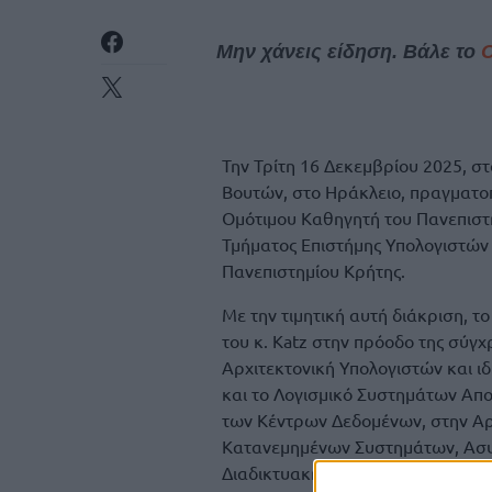
Μην χάνεις είδηση. Βάλε το
Την Τρίτη 16 Δεκεμβρίου 2025, σ
Βουτών, στο Ηράκλειο, πραγματοπ
Ομότιμου Καθηγητή του Πανεπιστη
Τμήματος Επιστήμης Υπολογιστών 
Πανεπιστημίου Κρήτης.
Με την τιμητική αυτή διάκριση, 
του κ. Katz στην πρόοδο της σύγχ
Αρχιτεκτονική Υπολογιστών και ι
και το Λογισμικό Συστημάτων Απο
των Κέντρων Δεδομένων, στην Αρ
Κατανεμημένων Συστημάτων, Ασυ
Διαδικτυακής/πλανητικής Κλίμακα