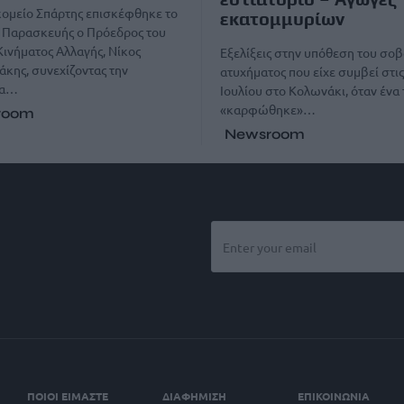
κομείο Σπάρτης επισκέφθηκε το
εκατομμυρίων
ς Παρασκευής ο Πρόεδρος του
ινήματος Αλλαγής, Νίκος
Εξελίξεις στην υπόθεση του σο
κης, συνεχίζοντας την
ατυχήματος που είχε συμβεί στις
ία…
Ιουλίου στο Κολωνάκι, όταν ένα 
«καρφώθηκε»…
room
Newsroom
ΠΟΙΟΙ ΕΙΜΑΣΤΕ
ΔΙΑΦΗΜΙΣΗ
ΕΠΙΚΟΙΝΩΝΙΑ