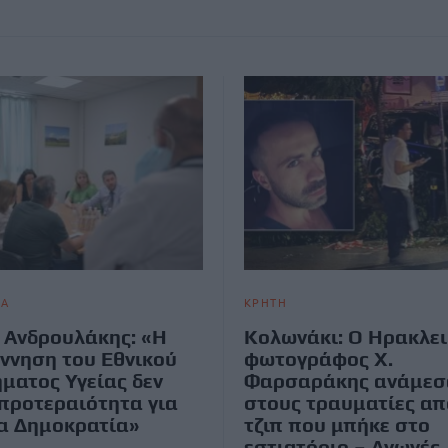
ΙΑ
ΚΡΗΤΗ
 Ανδρουλάκης: «Η
Κολωνάκι: Ο Ηρακλε
ννηση του Εθνικού
φωτογράφος Χ.
ματος Υγείας δεν
Φαρσαράκης ανάμεσ
 προτεραιότητα για
στους τραυματίες απ
α Δημοκρατία»
τζιπ που μπήκε στο
εστιατόριο – Aγωγές