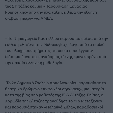
της ΣΤ’ τάξης και μια «Παρουσίαση Εργασίας
Ρομποτικής» από την ίδια τάξη με θέμα την έξυπνη
διάβαση πεζών για ΑΜΕΑ.
– Το Νηπιαγωγείο Καστελλίου παρουσίασε μέσα από την
έκθεση «Η τέχνη της Μυθολογίας», έργα από τα παιδιά
του ολοήμερου τμήματος, τα οποία προσέγγισαν
διάσημα έργα της παγκόσμιας τέχνης εμπνευσμένα από
την αρχαία ελληνική μυθολογία.
-Το 2ο Δημοτικό Σχολείο Αρκαλοχωρίου παρουσίασε το
θεατρικό δρώμενο «Αν το χέρι σηκώσεις», μια ιστορία
κατά της βίας από μαθητές της Β’ & Δ’ τάξης. Επίσης, η
Χορωδία της Δ’ τάξης τραγούδησε το «Το Μεταξένιο»
και παρουσιάστηκαν «Παλαιϊνά Ζάλα», παραδοσιακοί
χοροί εμπνευσμένοι από την κρητική μουσικοχορευτική