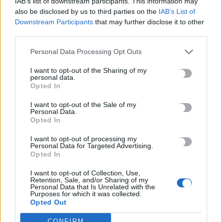
IAB’s list of downstream participants. This information may
είναι ένα κορυφαίο παράδειγμα αυτής της προσπάθειας.
also be disclosed by us to third parties on the
IAB’s List of
Ευχαριστώ θερμά την Οργανωτική Επιτροπή, τους
Downstream Participants
that may further disclose it to other
Διευθυντές των Σχολείων, τους εκπαιδευτικούς, το
third parties.
βοηθητικό προσωπικό, τους συναδέλφους από το ΚΔΑΠ
και το ΣΔΕ Καστελλίου, τη Σχολή Κεραμικής στο
Personal Data Processing Opt Outs
Θραψανό, το Κέντρο Διημέρευσης και Ημερήσιας
I want to opt-out of the Sharing of my
Φροντίδας ΑμεΑ “Δικαίωμα στη Ζωή” στο Θραψανό,
personal data.
Opted In
τους γονείς και πάνω απ’ όλα τους ίδιους τους μαθητές
και τις μαθήτριες, που μέσα από τις καλλιτεχνικές τους
I want to opt-out of the Sale of my
δημιουργίες μας προσφέρουν μια πηγαία πνοή
Personal Data.
Opted In
αισιοδοξίας. Ο Δήμος Μινώα Πεδιάδας θα συνεχίσει να
στηρίζει με συνέπεια κάθε εκπαιδευτική και πολιτιστική
I want to opt-out of processing my
προσπάθεια που προάγει τις αξίες της συμμετοχής, της
Personal Data for Targeted Advertising.
Opted In
δημιουργικότητας και της αλληλεγγύης».
I want to opt-out of Collection, Use,
Retention, Sale, and/or Sharing of my
Personal Data that Is Unrelated with the
Purposes for which it was collected.
Την εκδήλωση τίμησαν με την παρουσία τους ο
Opted Out
Δήμαρχος Μινώα Πεδιάδας Βασίλης Κεγκέρογλου, ο
Σεβασμιώτατος Μητροπολίτης Αρκαλοχωρίου,
CONFIRM