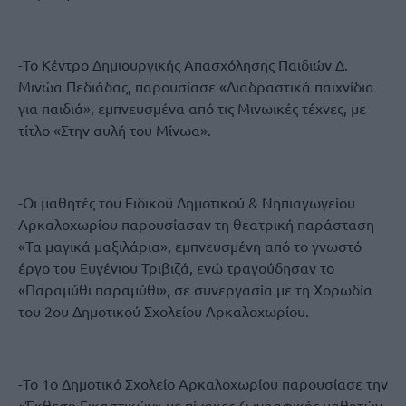
-Το Κέντρο Δημιουργικής Απασχόλησης Παιδιών Δ.
Μινώα Πεδιάδας, παρουσίασε «Διαδραστικά παιχνίδια
για παιδιά», εμπνευσμένα από τις Μινωικές τέχνες, με
τίτλο «Στην αυλή του Μίνωα».
-Οι μαθητές του Ειδικού Δημοτικού & Νηπιαγωγείου
Αρκαλοχωρίου παρουσίασαν τη θεατρική παράσταση
«Τα μαγικά μαξιλάρια», εμπνευσμένη από το γνωστό
έργο του Ευγένιου Τριβιζά, ενώ τραγούδησαν το
«Παραμύθι παραμύθι», σε συνεργασία με τη Χορωδία
του 2ου Δημοτικού Σχολείου Αρκαλοχωρίου.
-Το 1ο Δημοτικό Σχολείο Αρκαλοχωρίου παρουσίασε την
«Έκθεση Εικαστικών» με πίνακες ζωγραφικής μαθητών