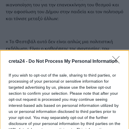
ικανοποίηση του για την επανεκκίνηση του θεσμού και
την αφοσίωση του Δήμου στην παιδεία και τον πολιτισμό
και τόνισε μεταξύ άλλων:
« Το Φεστιβάλ αυτό δεν είναι απλώς μια πολιτιστική
εκδήλωση. Είναι ο καθρέφτης της φαντασίας, του
ταλέντου και της ελπίδας της νέας γενιάς. Είναι η
creta24 -
Do Not Process My Personal Information
απόδειξη πως όταν δίνουμε βήμα στους νέους, αυτοί
μπορούν να μας εμπνεύσουν, να μας συγκινήσουν και να
If you wish to opt-out of the sale, sharing to third parties, or
μας γεμίσουν αισιοδοξία. Ως Δημοτική Αρχή, οφείλουμε
processing of your personal or sensitive information for
να επενδύουμε διαρκώς στην Παιδεία. Η Παιδεία δεν
targeted advertising by us, please use the below opt-out
περιορίζεται στα στενά πλαίσια της γνώσης. Είναι και ο
section to confirm your selection. Please note that after your
σεβασμός στον πολιτισμό, η ενθάρρυνση της
opt-out request is processed you may continue seeing
δημιουργικότητας, η καλλιέργεια του αισθητικού
interest-based ads based on personal information utilized by
κριτηρίου και των ανθρωπιστικών αξιών. Και η Τέχνη —
us or personal information disclosed to third parties prior to
με όλες τις μορφές της — είναι ο πιο όμορφος τρόπος να
your opt-out. You may separately opt-out of the further
disclosure of your personal information by third parties on the
τα καλλιεργήσουμε όλα αυτά. Το σημερινό φεστιβάλ