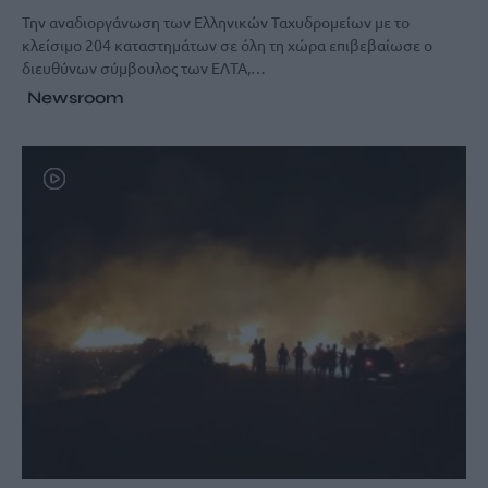
Την αναδιοργάνωση των Ελληνικών Ταχυδρομείων με το
κλείσιμο 204 καταστημάτων σε όλη τη χώρα επιβεβαίωσε ο
διευθύνων σύμβουλος των ΕΛΤΑ,…
Newsroom