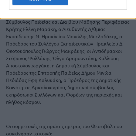
Καστελλίου και Βιάννου κ.κ.Ανδρεας, ο Αναπληρωτής
Περιφερειάρχης Γιώργος Πιτσούλης,η Εντεταλμένη
Σύμβουλος Παιδείας και Δια βίου Μάθησης Περιφέρειας
Κρήτης Ελένη Μαράκη, ο Διευθυντής Α/θμιας
Εκπαίδευσης Ν. Ηρακλείου Μανώλης Μπελαδάκης, ο
Πρόεδρος του Συλλόγου Εκπαιδευτικών Ηρακλείου Δ.
Θεοτοκόπουλος Γιώργος Μακράκης, οι Αντιδήμαρχοι
Στέφανος Ψυλλάκης, Όλγα Δραμουντάνη, Καλλιόπη
Αποστολογιωργάκη, η Δημοτική Σύμβουλος και
Πρόεδρος της Επιτροπής Παιδείας Δήμου Μινώα
Πεδιάδας Έφη Καλυκάκη, o Πρόεδρος της Δημοτικής
Κοινότητας Αρκαλοχωρίου, δημοτικοί σύμβουλοι,
εκπρόσωποι Συλλόγων και Φορέων της περιοχής και
πλήθος κόσμου.
Οι συμμετοχές της πρώτης ημέρας του Φεστιβάλ που
συγκίνησαν το κοινό: