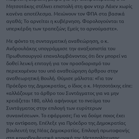
Μητσοτάκης στέλνει επιστολή στη φον ντερ Λάιεν χωρίς
κανένα αποτέλεσμα. Μειώνουν τον ΦΠΑ στα βασικά
αγαθά; Το αρνείται η κυβέρνηση. Φορολογούνται τα
υπερκέρδη των τραπεζών; Εμείς το αρνούμαστε».
Με φόντο τη συνταγματική αναθεώρηση, ο κ.
Ανδρουλάκης υπογράμμισε την αναξιοπιστία του
Πρωθυπουργού επαναλαμβάνοντας ότι δεν μπορεί να
δοθεί λευκή επιταγή για τον προσδιορισμό του
περιεχομένου του υπό αναθεώρηση άρθρου στην
αναθεωρητική Βουλή. Θύμισε μάλιστα: «Για τον
Πρόεδρο της Δημοκρατίας, ο ίδιος ο κ. Μητσοτάκης είπε:
«αλλάζουμε το άρθρο του Συντάγματος για να μην
χρειάζεται 180, αλλά αφήνουμε το πνεύμα του
Συντάγματος στην επιλογή των ευρύτερων
συναινέσεων». Το εφάρμοσε; Για να δούμε ποιος έχει
την αντίφαση. Επέλεξε για Πρόεδρο της Δημοκρατίας
βουλευτή της Νέας Δημοκρατίας. Επιλογή πρωτοφανής
στα κοινοβουλευτικά χρονικά της Μεταπολίτευσης.