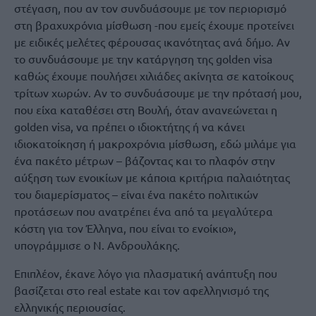
στέγαση, που αν τον συνδυάσουμε με τον περιορισμό
στη βραχυχρόνια μίσθωση -που εμείς έχουμε προτείνει
με ειδικές μελέτες φέρουσας ικανότητας ανά δήμο. Αν
το συνδυάσουμε με την κατάργηση της golden visa
καθώς έχουμε πουλήσει χιλιάδες ακίνητα σε κατοίκους
τρίτων χωρών. Αν το συνδυάσουμε με την πρότασή μου,
που είχα καταθέσει στη Βουλή, όταν ανανεώνεται η
golden visa, να πρέπει ο ιδιοκτήτης ή να κάνει
ιδιοκατοίκηση ή μακροχρόνια μίσθωση, εδώ μιλάμε για
ένα πακέτο μέτρων – βάζοντας και το πλαφόν στην
αύξηση των ενοικίων με κάποια κριτήρια παλαιότητας
του διαμερίσματος – είναι ένα πακέτο πολιτικών
προτάσεων που ανατρέπει ένα από τα μεγαλύτερα
κόστη για τον Έλληνα, που είναι το ενοίκιο»,
υπογράμμισε ο Ν. Ανδρουλάκης.
Επιπλέον, έκανε λόγο για πλασματική ανάπτυξη που
βασίζεται στο real estate και τον αφελληνισμό της
ελληνικής περιουσίας.