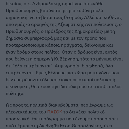
δικαίου, ο κ. Ανδρουλάκης σημείωσε ότι «κάθε
Πρωθυπουργός βαρύνεται με μια ευθύνη πολύ
σημαντική: να σέβεται τους θεσμούς. Αλλά και καθένας
από εμάς -ο αρχηγός της Αξιωματικής Αντιπολίτευσης, ο
Πρωθυπουργός, ο Πρόεδρος της Δημοκρατίας- με τη
δημόσια συμπεριφορά μας και με τον τρόπο που
προτεραιοποιούμε κάποια πράγματα, δείχνουμε και
έναν δρόμο στους πολίτες. Όταν ο δρόμος είναι αυτός
που δείχνει η σημερινή Κυβέρνηση, τότε το μήνυμα είναι
ότι “όλα επιτρέπονται”. Ατιμωρησία, διαφθορά, όλα
επιτρέπονται. Εμείς θέλουμε μια χώρα με κανόνες που
δεν επιτρέπονται όλα και ειδικά οι ισχυροί πολιτικά ή
οικονομικά, θα έχουν την ίδια τύχη που έχει κάθε απλός
πολίτης».
Ως προς τα πολιτικά διακυβεύματα, περιέγραψε ως
πλεονεκτήματα του
ΠΑΣΟΚ
το ότι «έχει πολιτικό
προσωπικό, έχει πρόγραμμα που έχουμε παρουσιάσει
από πέρυσι στη Διεθνή Έκθεση Θεσσαλονίκης, έχει