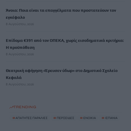
Άνοια: Ποια είναι τα επαγγέλματα που προστατεύουν τον
εγκέφαλο
8 Αυγούστου, 2026
Επίδομα €391 από τον ΟΠΕΚΑ, χωρίς εισοδηματικά κριτήρια:
Η προϋπόθεση
8 Αυγούστου, 2026
Θεατρική αφήγηση «Έρευσεν ύδωρ» στο Δημοτικό Σχολείο
Κεφαλά
8 Αυγούστου, 2026
TRENDING
#
ΑΠΑΤΗΤΕΣ ΠΑΡΑΛΙΕΣ
#
ΠΕΡΣΕΙΔΕΣ
#
ΕΝΟΙΚΙΑ
#
ΙΣΠΑΝΙΑ