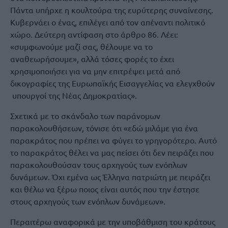
Πάντα υπήρχε η κουλτούρα της ευρύτερης συναίνεσης.
Κυβερνάει ο ένας, επιλέγει από τον απέναντι πολιτικό
χώρο. Δεύτερη αντίφαση στο άρθρο 86. Λέει:
«συμφωνούμε μαζί σας, θέλουμε να το
αναθεωρήσουμε», αλλά τόσες φορές το έχει
χρησιμοποιήσει για να μην επιτρέψει μετά από
δικογραφίες της Ευρωπαϊκής Εισαγγελίας να ελεγχθούν
υπουργοί της Νέας Δημοκρατίας».
Σχετικά με το σκάνδαλο των παράνομων
παρακολουθήσεων, τόνισε ότι «εδώ μιλάμε για ένα
παρακράτος που πρέπει να φύγει το γρηγορότερο. Αυτό
το παρακράτος θέλει να μας πείσει ότι δεν πειράζει που
παρακολουθούσαν τους αρχηγούς των ενόπλων
δυνάμεων. Όχι εμένα ως Έλληνα πατριώτη με πειράζει
και θέλω να ξέρω ποιος είναι αυτός που την έστησε
στους αρχηγούς των ενόπλων δυνάμεων».
Περαιτέρω αναφορικά με την υποβάθμιση του κράτους