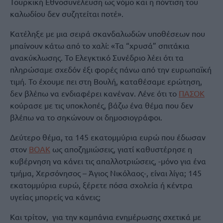
Τουρκική Εθνοσυνέλευση ως νόμο και η πόντιση του
καλωδίου δεν συζητείται ποτέ».
Κατέληξε με μια σειρά σκανδαλωδών υποθέσεων που
μπαίνουν κάτω από το χαλί: «Τα “χρυσά” σπιτάκια
ανακύκλωσης. Το Ελεγκτικό Συνέδριο λέει ότι τα
πληρώσαμε σχεδόν έξι φορές πάνω από την ευρωπαϊκή
τιμή. Το έχουμε πει στη Βουλή, καταθέσαμε ερώτηση,
δεν βλέπω να ενδιαφέρει κανέναν. Λένε ότι το
ΠΑΣΟΚ
κούρασε με τις υποκλοπές, βάζω ένα θέμα που δεν
βλέπω να το σηκώνουν οι δημοσιογράφοι.
Δεύτερο θέμα, τα 145 εκατομμύρια ευρώ που έδωσαν
στον
ΒΟΑΚ
ως αποζημιώσεις, γιατί καθυστέρησε η
κυβέρνηση να κάνει τις απαλλοτριώσεις, -μόνο για ένα
τμήμα, Χερσόνησος – Άγιος Νικόλαος-, είναι λίγα; 145
εκατομμύρια ευρώ, ξέρετε πόσα σχολεία ή κέντρα
υγείας μπορείς να κάνεις;
Και τρίτον, για την καμπάνια ενημέρωσης σχετικά με