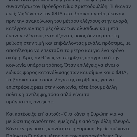
συναντήσω τον Πρόεδρο Νίκο Χριστοδουλίδη. Τι έκαναν
εκεί; Μηδένισαν τον ΦΠΑ στα βασικά αγαθά, έκαναν
πριν την ανακοίνωση του μέτρου ελέγχους στην αγορά,
κατέγραψαν τις τιμές όλων των αλυσίδων και μετά
έκαναν ελέγχους εντοπίζοντας ποιος δεν πέρασε τη
μείωση στην τιμή και επιβάλλοντας μεγάλα πρόστιμα, με
αποτέλεσμα να επεκταθεί το μέτρο και για ένα χρόνο
ακόμη. Άρα, αν θέλεις να στηρίξεις πραγματικά την
κοινωνία υπάρχει τρόπος. Όταν επιλέγεις να είναι ο
ειδικός φόρος κατανάλωσης των καυσίμων και ο ΦΠΑ,
τα βασικά σου έσοδα λόγω της ακρίβειας, για να
επιστρέφεις pass στην κοινωνία, τότε έχουμε άλλη
πολιτική αντίληψη, τόσο απλά είναι τα
πράγματα», ανέφερε.
Και κατέδειξε επ’ αυτού: «Ό,τι κάνει η Ευρώπη για να
μειώσει τις ανισότητες, εμείς πάμε από την άλλη πλευρά.
Κάνει ενεργειακές κοινότητες η Ευρώπη; Εμείς απέναντι.
Παίρνει η Ευρώπη μέτρα για την αισχροκέρδεια; Ο κ.