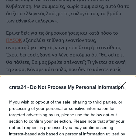
Κυβέρνηση. Με συμμαχίες, χωρίς συμμαχίες, αυτό θα το
δείξει ο ελληνικός λαός με τις επιλογές του, το βράδυ
των εθνικών εκλογών».
Ερωτηθείς για τις δημοσκοπήσεις και κατά πόσο το
ΠΑΣΟΚ
εξαπολύει επίθεση εναντίον τους,
αναρωτήθηκε: «Εμείς κάναμε επίθεση ή το αντίθετο;
Έχετε δει εσείς ξανά να λένε σε κόμμα ότι “θα δείτε τι
θα πάθετε, θα μας βρείτε απέναντι”; Τι γίνεται σε αυτή
τη χώρα; Κάναμε κάτι απλό, που δεν το κάνατε εσείς
καταρχάς, γιατί κανονικά αυτή η δουλειά είναι δική σας,
δεν είναι δική μας. Να πάρετε τις δημοσκοπήσεις και να
creta24 -
Do Not Process My Personal Information
πείτε: «Βρε παιδιά, τι γίνεται εδώ; Τη μια μέρα η
διαφορά στο 0,5%, την άλλη στο 8%, ξανά σήμερα στο
If you wish to opt-out of the sale, sharing to third parties, or
2%;». Τι είναι τα κόμματα; Δηλαδή, βγήκαν
processing of your personal or sensitive information for
δημοσκοπήσεις μαζεμένες, τις οποίες αν τις βάλετε σε
targeted advertising by us, please use the below opt-out
σειρά και δείτε τις διαφορές που έχουν, θα καταλάβετε
section to confirm your selection. Please note that after your
ότι έχουμε απολύτως δίκιο. Οι ίδιες οι δημοσκοπήσεις
opt-out request is processed you may continue seeing
interest-based ads based on personal information utilized by
αλληλοδιαψεύδονται».