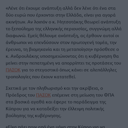
«Λένε ότι έχουμε ανάπτυξη αλλά δεν λένε ότι ένα στα
δύο ευρώ που έρχονται στην Ελλάδα, είναι για αγορά
ακινήτων. Αν λοιπόν ο κ. Μητσοτάκης θεωρεί ανάπτυξη
το ξεπούλημα της ελληνικής περιουσίας, συγγνώμη αλλά
διαφωνώ. Εμείς θέλουμε ανάπτυξη, ας έρθουν αυτοί οι
άνθρωποι να επενδύσουν στον πρωτογενή τομέα, την
έρευνα, τη βιομηχανία και τη μεταποίηση» πρόσθεσε ο
κ. Ανδρουλάκης υποσημειώνοντας ότι η κυβέρνηση θα
μείνει στην πεπατημένη να απορρίπτει τις προτάσεις του
ΠΑΣΟΚ
για το στεγαστικό όπως κάνει σε αλεπάλληλες
τροπολογίες που έχουν κατατεθεί.
Σχετικά με τον πληθωρισμό και την ακρίβεια, ο
Πρόεδρος του
ΠΑΣΟΚ
επέμεινε στη μείωση του ΦΠΑ
στα βασικά αγαθά και έφερε το παράδειγμα της
Κύπρου για να καταδείξει την έλλειψη πολιτικής
βούλησης της κυβέρνησης.
«Είχα πάει πριν από ένα μήνα στην Κύπρο για να