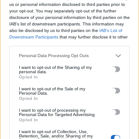
us or personal information disclosed to third parties prior to
Έδωσε έμφαση στην πολιτική αξιοπιστία και επέμεινε
your opt-out. You may separately opt-out of the further
disclosure of your personal information by third parties on the
στην πολιτική ουσία: «Ποιος είναι αριστερός και πράττει
IAB’s list of downstream participants. This information may
ως αριστερός, ποιος είναι σοσιαλδημοκράτης και
also be disclosed by us to third parties on the
IAB’s List of
πράττει ως σοσιαλδημοκράτης; Διότι δυστυχώς
Downstream Participants
that may further disclose it to other
συναντάμε, από την πρόσφατη εμπειρία μας, πολλά
third parties.
παραδείγματα με πολύ μεγάλες ρεκλάμες, που τις
φωτίζουν ακόμη περισσότερο κάποιοι ισχυροί παίκτες
Personal Data Processing Opt Outs
με έλεγχο των μίντια, αλλά στο τέλος ο ελληνικός λαός
I want to opt-out of the Sharing of my
πληρώνει ακριβά το μάρμαρο».
personal data.
Opted In
«Είναι πιστός φιλελεύθερος ο
Κυριάκος Μητσοτάκης
;
I want to opt-out of the Sale of my
Μπορούσε ένας πιστός φιλελεύθερος,
Personal Data.
φιλοευρωπαϊστής, να φτιάξει ένα παρακράτος
Opted In
υποκλοπών; Μπορούσε ένας αριστερός προοδευτικός
I want to opt-out of processing my
που έχει προτεραιότητα τη μείωση των ανισοτήτων να
Personal Data for Targeted Advertising.
πουλήσει κόκκινα δάνεια δισεκατομμυρίων ευρώ στα
Opted In
funds, που εκβιάζουν σήμερα χιλιάδες δανειολήπτες και
I want to opt-out of Collection, Use,
θέλουν να τους πάρουν τις κατοικίες τους;», σχολίασε
Retention, Sale, and/or Sharing of my