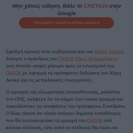
Μην χάνεις είδηση. Βάλε το
CRETA24
στην
Google
ΠΡΟΣΘΕΣΕ ΤΟ
CRETA24
ΣΤΗΝ GOOGLE
Σφοδρή κριτική στην κυβέρνηση και τον
Αλέξη Τσίπρα
άσκησε ο πρόεδρος του
ΠΑΣΟΚ
Νίκος Ανδρουλάκης
ενώ έστειλε σαφές μήνυμα προς το εσωτερικό του
ΠΑΣΟΚ
με αφορμή τις πρόσφατες δηλώσεις του Χάρη
Δούκα για τις μετεκλογικές συνεργασίες.
Ο αρχηγός της αξιωματικής αντιπολίτευσης, μιλώντας
στο ΟΝΕ, ανέφερε ότι το κόμμα έχει ενιαία γραμμή και
επικαλέστηκε τις αποφάσεις του πρόσφατου Συνεδρίου.
Ο ίδιος τόνισε ότι «όταν υπάρχει δημόσια τοποθέτηση
που θα αυτοακυρώνει τη γραμμή του
ΠΑΣΟΚ
από
κάποιο στέλεχος, τότε αυτό το στέλεχος θα παύει να