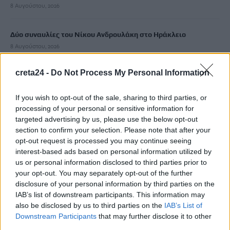
8 Αυγούστου, 2026
Δύο συναυλίες του Νίκου Ανδρουλάκη στο Ηράκλειο
8 Αυγούστου, 2026
creta24 -
Do Not Process My Personal Information
“Έρθεις δεν έρθεις…θα σ”αγκαλιάζω”: Συναυλία αγάπης στις
24 Αυγούστου στο ΕΛ.ΜΕ.ΠΑ.
If you wish to opt-out of the sale, sharing to third parties, or
8 Αυγούστου, 2026
processing of your personal or sensitive information for
targeted advertising by us, please use the below opt-out
Από την Παρασκευή 11 Σεπτεμβρίου το καθιερωμένο παζάρι
section to confirm your selection. Please note that after your
από τον «Σύνδεσμο Μελών Γυναικείων Σωματείων Ηρακλείου
opt-out request is processed you may continue seeing
interest-based ads based on personal information utilized by
και Ν. Ηρακλείου»
us or personal information disclosed to third parties prior to
8 Αυγούστου, 2026
your opt-out. You may separately opt-out of the further
disclosure of your personal information by third parties on the
Τουρισμός για Ολους 2026-2027: Τα SOS για να «κλειδώσετε»
IAB’s list of downstream participants. This information may
also be disclosed by us to third parties on the
IAB’s List of
το voucher διακοπών
Downstream Participants
that may further disclose it to other
8 Αυγούστου, 2026
third parties.