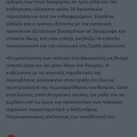
αύξηση των ετών δικηγορίας σε τρία αλλά και την
καθιέρωση ελάχιστου ορίου 30 δικαστικών
παραστάσεων από τον ενδιαφερόμενο. Επιπλέον
αλλάζει και ο τρόπος εξέτασης με την εισαγωγή
πρακτικών εξετάσεων βασισμένων σε δικόγραφα και
στοιχεία δίκης, κάτι που επίσης ανεβάζει το επίπεδο
συναγωνισμού για την εισαγωγή στη Σχολή Δικαστών.
«Η εμπιστοσύνη των πολιτών στη Δικαιοσύνη ως θεσμό
απαιτεί έργα και όχι μόνο λόγια και θεωρίες. Η
κυβέρνηση με τις συνεχείς νομοθετικές της
παρεμβάσεις αποδεικνύει στην πράξη ότι έχει ως
προτεραιότητά της τη μεταρρύθμιση του θεσμού, ώστε
επιτελώντας αποτελεσματικά εκείνος τον ρόλο του να
κερδίσει επί τω έργω την εμπιστοσύνη των πολιτών»,
σημείωσε χαρακτηριστικά ο Αλέξανδρος
Μαρκογιαννάκης κλείνοντας την τοποθέτησή του.