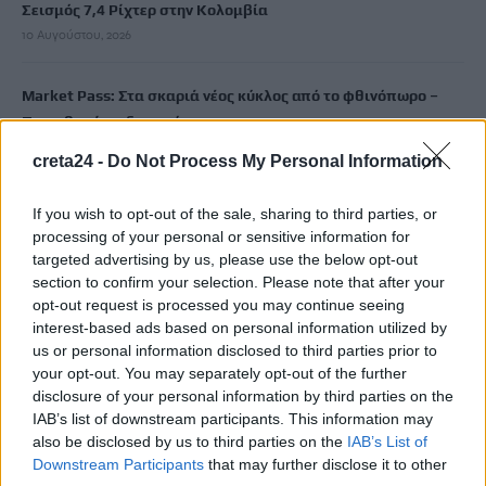
Σεισμός 7,4 Ρίχτερ στην Κολομβία
10 Αυγούστου, 2026
Market Pass: Στα σκαριά νέος κύκλος από το φθινόπωρο –
Ποιοι θα είναι δικαιούχοι
10 Αυγούστου, 2026
creta24 -
Do Not Process My Personal Information
Φωτιά στη Γαστούνη Ηλείας – Σηκώθηκαν τρία αεροσκάφη
If you wish to opt-out of the sale, sharing to third parties, or
10 Αυγούστου, 2026
processing of your personal or sensitive information for
targeted advertising by us, please use the below opt-out
section to confirm your selection. Please note that after your
Πανευρωπαϊκό Πρωτάθλημα Στίβου Μπέρμιγχαμ: Πότε και
opt-out request is processed you may continue seeing
πού θα δείτε τον τελικό του Τεντόγλου
interest-based ads based on personal information utilized by
10 Αυγούστου, 2026
us or personal information disclosed to third parties prior to
your opt-out. You may separately opt-out of the further
disclosure of your personal information by third parties on the
Ντ. Τραμπ: Οι συνομιλίες με το Ιράν είναι «σαν παρτίδα
IAB’s list of downstream participants. This information may
σκάκι» – «Είμαστε επαγγελματίες παίκτες», απαντά η
also be disclosed by us to third parties on the
IAB’s List of
Τεχεράνη
Downstream Participants
that may further disclose it to other
10 Αυγούστου, 2026