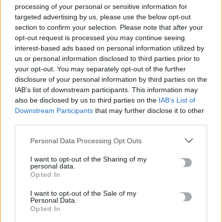
Κορυφώνεται η έξοδος των αδειούχων ενόψει
processing of your personal or sensitive information for
Δεκαπενταύγουστου – Γεμάτα αναχωρούν τα πλοία
targeted advertising by us, please use the below opt-out
8 Αυγούστου, 2026
section to confirm your selection. Please note that after your
opt-out request is processed you may continue seeing
interest-based ads based on personal information utilized by
Καύσωνας και υψηλή ζήτηση εκτοξεύουν τις τιμές ρεύματος
us or personal information disclosed to third parties prior to
8 Αυγούστου, 2026
your opt-out. You may separately opt-out of the further
disclosure of your personal information by third parties on the
IAB’s list of downstream participants. This information may
Πότε λήγουν τα προγράμματα «Ανακαίνιση Κατοικίας» και
also be disclosed by us to third parties on the
IAB’s List of
«Σπίτι μου ΙΙ»
Downstream Participants
that may further disclose it to other
8 Αυγούστου, 2026
third parties.
Personal Data Processing Opt Outs
Μόνιμοι διορισμοί εκπαιδευτικών: Μέχρι πότε γίνεται η
υποβολή αιτήσεων
I want to opt-out of the Sharing of my
personal data.
8 Αυγούστου, 2026
Opted In
I want to opt-out of the Sale of my
Αμπελάρδο ντε λα Εσπριέγια: Ποιος είναι ο νέος πρόεδρος της
Personal Data.
Κολομβίας – Ο «Τίγρης» εκατομμυριούχος
Opted In
8 Αυγούστου, 2026