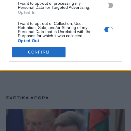
I want to opt-out of processing my
Personal Data for Targeted Advertising.
Opted In
«Καμίνι» η χώρα: Έως 39°C και μελτέμια έως 8 μποφόρ – Ο
καιρός στην Κρήτη
I want to opt-out of Collection, Use,
8 Αυγούστου, 2026
Retention, Sale, and/or Sharing of my
Personal Data that Is Unrelated with the
Purposes for which it was collected.
Opted Out
TRENDING
CONFIRM
#
MYAGRO
#
ΑΓΡΟΤΙΚΕΣ ΕΝΙΣΧΥΣΕΙΣ
#
MARFIN
#
ΠΛΟΙΑ
ΣΧΕΤΙΚΆ ΆΡΘΡΑ