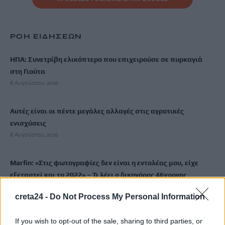
ΡΟΗ ΕΙΔΗΣΕΩΝ
ΗΠΑ: Συνετρίβη ελικόπτερο που επιχειρούσε σε πυρκαγιά
στη Γιούτα
8 Αυγούστου, 2026
Αυτές είναι οι πέντε μεγάλες αλλαγές στις αγροτικές
ενισχύσεις
8 Αυγούστου, 2026
Marfin: «Στις φωτογραφίες δεν είναι η εντολέας μου, είχε
εξεταστεί και το 2022» – Τι λέει ο δικηγόρος 46χρονης
κατηγορούμενης
creta24 -
Do Not Process My Personal Information
8 Αυγούστου, 2026
If you wish to opt-out of the sale, sharing to third parties, or