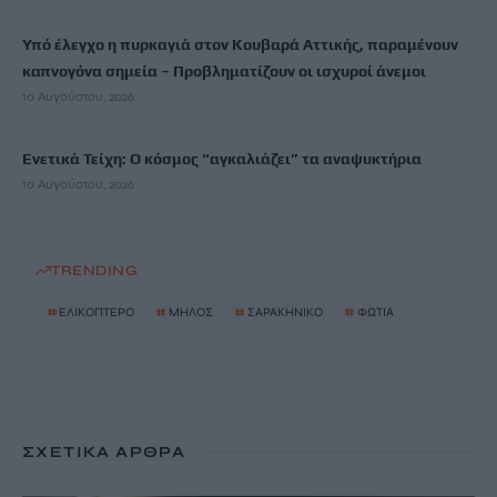
Υπό έλεγχο η πυρκαγιά στον Κουβαρά Αττικής, παραμένουν
καπνογόνα σημεία – Προβληματίζουν οι ισχυροί άνεμοι
10 Αυγούστου, 2026
Ενετικά Τείχη: Ο κόσμος “αγκαλιάζει” τα αναψυκτήρια
10 Αυγούστου, 2026
TRENDING
#
ΕΛΙΚΟΠΤΕΡΟ
#
ΜΗΛΟΣ
#
ΣΑΡΑΚΗΝΙΚΟ
#
ΦΩΤΙΑ
ΣΧΕΤΙΚΆ ΆΡΘΡΑ