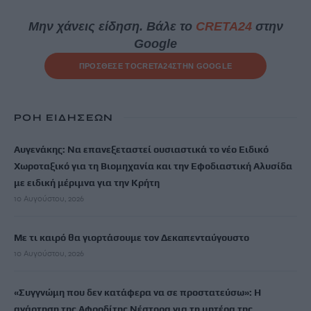
Μην χάνεις είδηση. Βάλε το
CRETA24
στην
Google
ΠΡΟΣΘΕΣΕ ΤΟ
CRETA24
ΣΤΗΝ GOOGLE
ΡΟΗ ΕΙΔΗΣΕΩΝ
Αυγενάκης: Να επανεξεταστεί ουσιαστικά το νέο Ειδικό
Χωροταξικό για τη Βιομηχανία και την Εφοδιαστική Αλυσίδα
με ειδική μέριμνα για την Κρήτη
10 Αυγούστου, 2026
Με τι καιρό θα γιορτάσουμε τον Δεκαπενταύγουστο
10 Αυγούστου, 2026
«Συγγνώμη που δεν κατάφερα να σε προστατεύσω»: Η
ανάρτηση της Αφροδίτης Νέστορα για τη μητέρα της