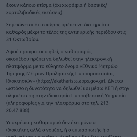
έχουν κάποιο κτίσμα (όχι χωράφια ή δασικές/
χορτολιβαδικές εκτάσεις).
Σημειώνεται ότι ο χώρος πρέπει να διατηρείται
καθαρός μέχρι το τέλος της αντιπυρικής περιόδου στις
31 Οκτωβρίου.
Αφού πραγματοποιηθεί, ο καθαρισμός
οικοπέδου πρέπει να δηλωθεί στην ηλεκτρονική
πλατφόρμα με το εύληπτο όνομα «Εθνικό Μητρώο
Τήρησης Μέτρων Προληπτικής Πυροπροστασίας
Ιδιοκτησιών» (https://akatharista.apps.gov.gr). Δίνεται
ωστόσο η δυνατότητα να δηλωθεί και μέσω ΚΕΠ ή στην
πλησιέστερη στην ιδιοκτησία Πυροσβεστική Υπηρεσία
(πληροφορίες για την πλατφόρμα στο τηλ. 213-
20.47.888).
Υποχρέωση καθαρισμού δεν έχει μόνο ο
ιδιοκτήτης αλλά ο νομέας, ή ο επικαρπωτής ή ο
μισθωτής του ακινήτου. Αυτό που δεν διευκρινίζεται