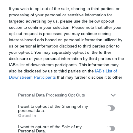
την Πολιτική Προστασία, η υποχρέωση συντήρησης
If you wish to opt-out of the sale, sharing to third parties, or
καθαρισμού καθ’ όλη τη διάρκεια της αντιπυρικής
processing of your personal or sensitive information for
περιόδου,
targeted advertising by us, please use the below opt-out
section to confirm your selection. Please note that after your
3. Εισάγονται εξαιρέσεις στο πεδίο εφαρμογής (εκτός
opt-out request is processed you may continue seeing
των διαμορφωμένων κήπων που συνεχίζει να ισχύει
interest-based ads based on personal information utilized by
us or personal information disclosed to third parties prior to
εισάγεται εξαίρεση και για τις γεωργικές καλλιέργειες
your opt-out. You may separately opt-out of the further
και βοσκήσιμες γαίες, τους χώρους με αδυναμία
disclosure of your personal information by third parties on the
πρόσβασης κ.α.),
IAB’s list of downstream participants. This information may
also be disclosed by us to third parties on the
IAB’s List of
4. Εισάγεται πρόβλεψη για την προστασία της χλωρίδας
Downstream Participants
that may further disclose it to other
και της βιοποικιλότητας και προστίθεται άρθρο που
third parties.
καθορίζει τη διαχείριση των προϊόντων καθαρισμού με
την εφαρμογή του Κανονισμού Καθαριότητας των
Personal Data Processing Opt Outs
Δήμων και την υπόδειξη από αυτούς κατάλληλων
I want to opt-out of the Sharing of my
σημείων απόθεσης,
personal data.
Opted In
5. Εισάγεται διαδικασία δήλωσης με φυσικό τρόπο στα
I want to opt-out of the Sale of my
Κ.Ε.Π. ή στις Πυροσβεστικές Υπηρεσίες, σε περίπτωση
Personal Data.