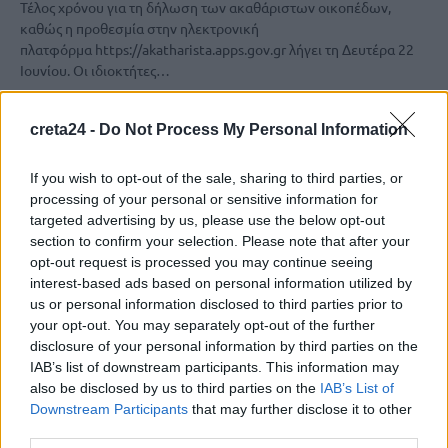
Τέλος χρόνου για τη δήλωση των ακαθάριστων οικοπέδων,
καθώς η προθεσμία στην ηλεκτρονική
πλατφόρμα https://akatharista.apps.gov.gr λήγει τη Δευτέρα 22
Ιουνίου. Οι ιδιοκτήτες…
Newsroom
19 Ιουνίου, 2026
creta24 -
Do Not Process My Personal Information
If you wish to opt-out of the sale, sharing to third parties, or
processing of your personal or sensitive information for
targeted advertising by us, please use the below opt-out
section to confirm your selection. Please note that after your
opt-out request is processed you may continue seeing
interest-based ads based on personal information utilized by
us or personal information disclosed to third parties prior to
your opt-out. You may separately opt-out of the further
disclosure of your personal information by third parties on the
IAB’s list of downstream participants. This information may
also be disclosed by us to third parties on the
IAB’s List of
Downstream Participants
that may further disclose it to other
ΚΟΙΝΩΝΙΑ
third parties.
Από τις 23 Ιουνίου οι έλεγχοι για τα