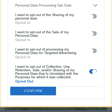
ακαθάριστα οικόπεδα – Τα πρόστιμα για
Personal Data Processing Opt Outs
όσους δεν συμμορφωθούν
I want to opt-out of the Sharing of my
personal data.
Σύσκεψη εργασίας με τους Αντιδημάρχους Πολιτικής
Opted In
Προστασίας όλων των Δήμων της Αττικής πραγματοποίησε
σήμερα ο Υπουργός Κλιματικής Κρίσης…
I want to opt-out of the Sale of my
Personal Data.
Newsroom
17 Ιουνίου, 2026
Opted In
I want to opt-out of processing my
Personal Data for Targeted Advertising.
Opted In
I want to opt-out of Collection, Use,
Retention, Sale, and/or Sharing of my
Personal Data that Is Unrelated with the
Purposes for which it was collected.
Opted Out
CONFIRM