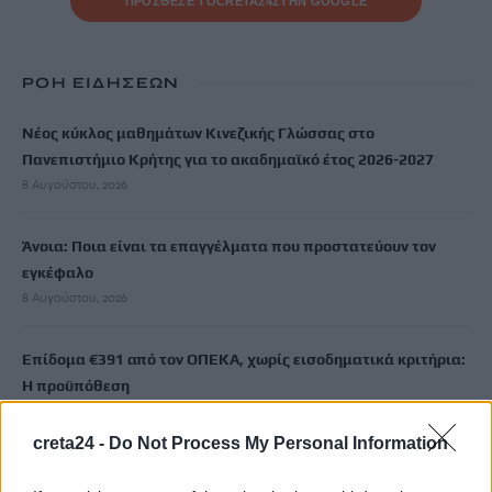
ΠΡΟΣΘΕΣΕ ΤΟ
CRETA24
ΣΤΗΝ GOOGLE
ΡΟΗ ΕΙΔΗΣΕΩΝ
Νέος κύκλος μαθημάτων Κινεζικής Γλώσσας στο
Πανεπιστήμιο Κρήτης για το ακαδημαϊκό έτος 2026-2027
8 Αυγούστου, 2026
Άνοια: Ποια είναι τα επαγγέλματα που προστατεύουν τον
εγκέφαλο
8 Αυγούστου, 2026
Επίδομα €391 από τον ΟΠΕΚΑ, χωρίς εισοδηματικά κριτήρια:
Η προϋπόθεση
8 Αυγούστου, 2026
creta24 -
Do Not Process My Personal Information
Θεατρική αφήγηση «Έρευσεν ύδωρ» στο Δημοτικό Σχολείο