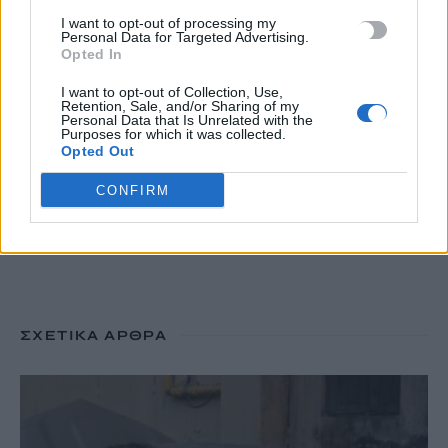
I want to opt-out of processing my
Τρόμος για δύτες: Ήρθαν πρόσωπο με πρόσωπο με λευκό
Personal Data for Targeted Advertising.
καρχαρία
Opted In
8 Αυγούστου, 2026
I want to opt-out of Collection, Use,
Retention, Sale, and/or Sharing of my
Personal Data that Is Unrelated with the
Purposes for which it was collected.
TRENDING
Opted Out
#
ΜΑΘΗΜΑΤΑ
#
ΚΙΝΕΖΙΚΗ ΓΛΩΣΣΑ
#
ΠΑΝΕΠΙΣΤΗΜΙΟ ΚΡΗΤΗΣ
CONFIRM
#
ΑΝΟΙΑ
ΣΧΕΤΙΚΆ ΆΡΘΡΑ