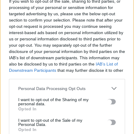
If you wish to opt-out of the sale, sharing to third parties, or
Κεφαλά
processing of your personal or sensitive information for
8 Αυγούστου, 2026
targeted advertising by us, please use the below opt-out
section to confirm your selection. Please note that after your
18χρονος έσπασε παγκόσμιο ρεκόρ ως ο νεότερος άνδρας
opt-out request is processed you may continue seeing
καθηγητής -Διδάσκει συνομηλίκους του
interest-based ads based on personal information utilized by
us or personal information disclosed to third parties prior to
8 Αυγούστου, 2026
your opt-out. You may separately opt-out of the further
disclosure of your personal information by third parties on the
Πότε θα πληρωθούν οι συντάξεις Σεπτεμβρίου
IAB’s list of downstream participants. This information may
8 Αυγούστου, 2026
also be disclosed by us to third parties on the
IAB’s List of
Downstream Participants
that may further disclose it to other
third parties.
Τα κύματα καύσωνα στην Ιταλία, τη Γαλλία και την Ισπανία
θα αλλάξουν τη γεύση των ευρωπαϊκών κρασιών
Personal Data Processing Opt Outs
8 Αυγούστου, 2026
I want to opt-out of the Sharing of my
personal data.
Opted In
Λεύκανση δοντιών: Συμβουλές ειδικών για ένα πιο λαμπερό
χαμόγελο
I want to opt-out of the Sale of my
Personal Data.
8 Αυγούστου, 2026
Opted In