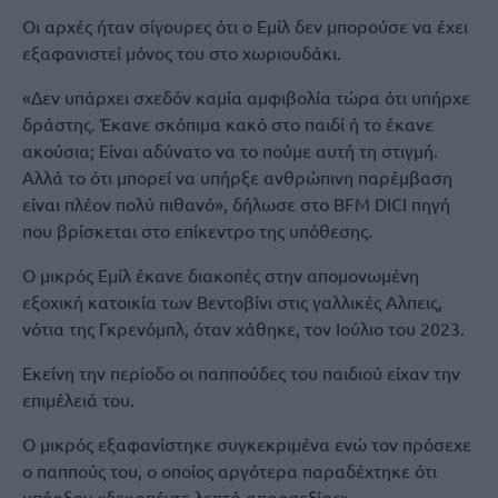
Οι αρχές ήταν σίγουρες ότι ο Εμίλ δεν μπορούσε να έχει
εξαφανιστεί μόνος του στο χωριουδάκι.
«Δεν υπάρχει σχεδόν καμία αμφιβολία τώρα ότι υπήρχε
δράστης. Έκανε σκόπιμα κακό στο παιδί ή το έκανε
ακούσια; Είναι αδύνατο να το πούμε αυτή τη στιγμή.
Αλλά το ότι μπορεί να υπήρξε ανθρώπινη παρέμβαση
είναι πλέον πολύ πιθανό», δήλωσε στο BFM DICI πηγή
που βρίσκεται στο επίκεντρο της υπόθεσης.
Ο μικρός Εμίλ έκανε διακοπές στην απομονωμένη
εξοχική κατοικία των Βεντοβίνι στις γαλλικές Αλπεις,
νότια της Γκρενόμπλ, όταν χάθηκε, τον Ιούλιο του 2023.
Εκείνη την περίοδο οι παππούδες του παιδιού είχαν την
επιμέλειά του.
Ο μικρός εξαφανίστηκε συγκεκριμένα ενώ τον πρόσεχε
ο παππούς του, ο οποίος αργότερα παραδέχτηκε ότι
υπήρξαν «δεκαπέντε λεπτά απροσεξίας».