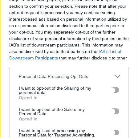
Ευρωπαίοι ίσως ασκούσαν κανιβαλισμό
section to confirm your selection. Please note that after your
7 Αυγούστου, 2026
opt-out request is processed you may continue seeing
interest-based ads based on personal information utilized by
us or personal information disclosed to third parties prior to
Σοκαριστικές αποκαλύψεις του FBI μετά το Μουντιάλ: «Θα
your opt-out. You may separately opt-out of the further
ανατινάξω τον Μέσι με τέσσερις βόμβες»
disclosure of your personal information by third parties on the
7 Αυγούστου, 2026
IAB’s list of downstream participants. This information may
also be disclosed by us to third parties on the
IAB’s List of
Downstream Participants
that may further disclose it to other
ΗΠΑ: Δασκάλα χορού κατηγορείται για σεξουαλική
third parties.
κακοποίηση δύο ανήλικων μαθητών της
7 Αυγούστου, 2026
Personal Data Processing Opt Outs
I want to opt-out of the Sharing of my
Το Ελληνικό Μεσογειακό Πανεπιστήμιο εκδίδει ηλεκτρονικά
personal data.
Opted In
τα Πρακτικά του Διεπιστημονικού Συνεδρίου «Ρένα
Κυριακού»
I want to opt-out of the Sale of my
7 Αυγούστου, 2026
Personal Data.
Opted In
ΔΕΕΠ (ΝΟΔΕ) Ηρακλείου: Με έργα η κυβέρνηση Μητσοτάκη
I want to opt-out of processing my
Personal Data for Targeted Advertising.
οδηγεί την Κρήτη στο μέλλον