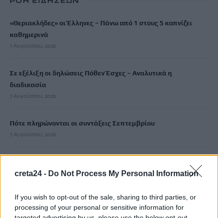
ΡΟΗ ΕΙΔΗΣΕΩΝ
«Θεριακλήδες» οι Έλληνες – Πάνω από 1 στους 5 καπνίζει
καθημερινά
7 Αυγούστου, 2026
Σε εξέλιξη οι δηλώσεις Πόθεν Έσχες – Αναλυτικά η
διαδικασία
7 Αυγούστου, 2026
Πότε πληρώνονται οι συντάξεις Σεπτεμβρίου
7 Αυγούστου, 2026
Ξεκινούν οι ετήσιες Καλοκαιρινές Εκθέσεις του Φεστιβάλ
creta24 -
Do Not Process My Personal Information
Κινηματογράφου Χανίων
7 Αυγούστου, 2026
If you wish to opt-out of the sale, sharing to third parties, or
processing of your personal or sensitive information for
Ισπανία: Απολιθώματα αποκαλύπτουν ότι οι πρώτοι
targeted advertising by us, please use the below opt-out