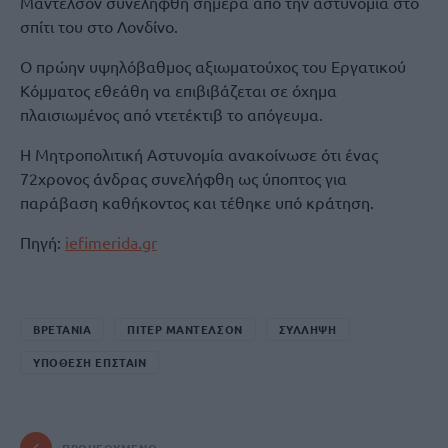
Μάντελσον συνελήφθη σήμερα από την αστυνομία στο
σπίτι του στο Λονδίνο.
Ο πρώην υψηλόβαθμος αξιωματούχος του Εργατικού
Κόμματος εθεάθη να επιβιβάζεται σε όχημα
πλαισιωμένος από ντετέκτιβ το απόγευμα.
Η Μητροπολιτική Αστυνομία ανακοίνωσε ότι ένας
72χρονος άνδρας συνελήφθη ως ύποπτος για
παράβαση καθήκοντος και τέθηκε υπό κράτηση.
Πηγή:
iefimerida.gr
ΒΡΕΤΑΝΙΑ
ΠΙΤΕΡ ΜΑΝΤΕΛΣΟΝ
ΣΥΛΛΗΨΗ
ΥΠΟΘΕΣΗ ΕΠΣΤΑΙΝ
ΠΡΟΗΓΟΎΜΕΝΟ