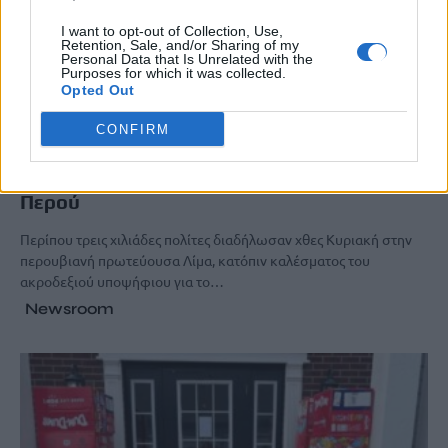
I want to opt-out of Collection, Use,
Retention, Sale, and/or Sharing of my
Personal Data that Is Unrelated with the
Purposes for which it was collected.
Opted Out
ΔΙΕΘΝΗ
CONFIRM
Xιλιάδες διαδηλωτές καταγγέλλουν
«νοθεία» στις προεδρικές εκλογές του
Περού
Περίπου τρεις χιλιάδες πολίτες διαδήλωσαν χθες Κυριακή στην
περουβιανή πρωτεύουσα Λίμα, κατόπιν καλέσματος του
ακροδεξιού υποψήφιου για το…
Newsroom