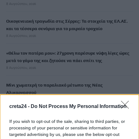
8 Αυγούστου, 2026
Οικογενειακή τραγωδία στις Σέρρες: Τα στοιχεία της ΕΛ.ΑΣ.
και τα τέσσερα σενάρια για το μοιραίο τροχαίο
8 Αυγούστου, 2026
«Θέλω τον πατέρα μου»: 27χρονη παρέσυρε νύφη λίγες ώρες
μετά το γάμο της και ζητούσε να πάει σπίτι της
8 Αυγούστου, 2026
Μίνι χωματερή το παραλιακό μέτωπο της Νέας
Αλικαρνασσού
8 Αυγούστου, 2026
creta24 -
Do Not Process My Personal Information
Λίλα Μπακλέση: Έγινε μητέρα για πρώτη φορά
If you wish to opt-out of the sale, sharing to third parties, or
8 Αυγούστου, 2026
processing of your personal or sensitive information for
targeted advertising by us, please use the below opt-out