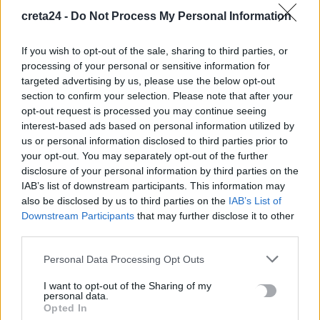
ανατινάξω τον Μέσι με τέσσερις βόμβες»
creta24 -
Do Not Process My Personal Information
7 Αυγούστου, 2026
If you wish to opt-out of the sale, sharing to third parties, or
processing of your personal or sensitive information for
ΗΠΑ: Δασκάλα χορού κατηγορείται για σεξουαλική
targeted advertising by us, please use the below opt-out
κακοποίηση δύο ανήλικων μαθητών της
section to confirm your selection. Please note that after your
7 Αυγούστου, 2026
opt-out request is processed you may continue seeing
interest-based ads based on personal information utilized by
us or personal information disclosed to third parties prior to
Το Ελληνικό Μεσογειακό Πανεπιστήμιο εκδίδει ηλεκτρονικά
your opt-out. You may separately opt-out of the further
τα Πρακτικά του Διεπιστημονικού Συνεδρίου «Ρένα
disclosure of your personal information by third parties on the
Κυριακού»
IAB’s list of downstream participants. This information may
7 Αυγούστου, 2026
also be disclosed by us to third parties on the
IAB’s List of
Downstream Participants
that may further disclose it to other
third parties.
ΔΕΕΠ (ΝΟΔΕ) Ηρακλείου: Με έργα η κυβέρνηση Μητσοτάκη
οδηγεί την Κρήτη στο μέλλον
Personal Data Processing Opt Outs
7 Αυγούστου, 2026
I want to opt-out of the Sharing of my
personal data.
Ρέθυμνο: Φωτιά σε διαμέρισμα – Απεγκλωβίστηκε ένα άτομο
Opted In