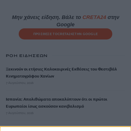
Μην χάνεις είδηση. Βάλε το
CRETA24
στην
Google
ΠΡΟΣΘΕΣΕ ΤΟ
CRETA24
ΣΤΗΝ GOOGLE
ΡΟΗ ΕΙΔΗΣΕΩΝ
Ξεκινούν οι ετήσιες Καλοκαιρινές Εκθέσεις του Φεστιβάλ
Κινηματογράφου Χανίων
7 Αυγούστου, 2026
Ισπανία: Απολιθώματα αποκαλύπτουν ότι οι πρώτοι
Ευρωπαίοι ίσως ασκούσαν κανιβαλισμό
7 Αυγούστου, 2026
Σοκαριστικές αποκαλύψεις του FBI μετά το Μουντιάλ: «Θα