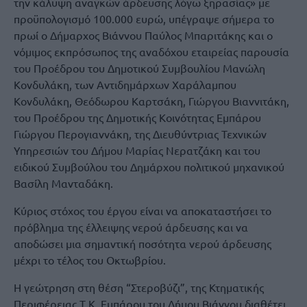
την κάλυψη αναγκών άρδευσης λόγω ξηρασίας» με
προϋπολογισμό 100.000 ευρώ, υπέγραψε σήμερα το
πρωί ο Δήμαρχος Βιάννου Παύλος Μπαριτάκης και ο
νόμιμος εκπρόσωπος της αναδόχου εταιρείας παρουσία
του Προέδρου του Δημοτικού Συμβουλίου Μανώλη
Κονδυλάκη, των Αντιδημάρχων Χαράλαμπου
Κονδυλάκη, Θεόδωρου Καρτσάκη, Γιώργου Βιαννιτάκη,
του Προέδρου της Δημοτικής Κοινότητας Εμπάρου
Γιώργου Περογιαννάκη, της Διευθύντριας Τεχνικών
Υπηρεσιών του Δήμου Μαρίας Νερατζάκη και του
ειδικού Συμβούλου του Δημάρχου πολιτικού μηχανικού
Βασίλη Μανταδάκη.
Κύριος στόχος του έργου είναι να αποκαταστήσει το
πρόβλημα της έλλειψης νερού άρδευσης και να
αποδώσει μια σημαντική ποσότητα νερού άρδευσης
μέχρι το τέλος του Οκτωβρίου.
Η γεώτρηση στη θέση “Στεροβύζι”, της Κτηματικής
Περιφέρειας Τ.Κ. Εμπάρου του Δήμου Βιάννου διαθέτει