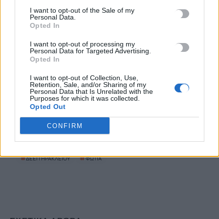
7 Αυγούστου, 2026
I want to opt-out of the Sale of my
Personal Data.
Opted In
Εκδήλωση για την 82η Επέτειο της Μεγάλης Κύκλωσης της
Εμπάρου και τιμή στη Μνήμη των ηρώων
I want to opt-out of processing my
Personal Data for Targeted Advertising.
7 Αυγούστου, 2026
Opted In
I want to opt-out of Collection, Use,
Νέα πυρκαγιά στη Σητεία
Retention, Sale, and/or Sharing of my
Personal Data that Is Unrelated with the
7 Αυγούστου, 2026
Purposes for which it was collected.
Opted Out
CONFIRM
TRENDING
#
ΔΑΣΚΑΛΑ
#
ΕΛΛΗΝΙΚΟ ΜΕΣΟΓΕΙΑΚΟ ΠΑΝΕΠΙΣΤΗΜΙΟ
#
ΔΕΕΠ ΗΡΑΚΛΕΙΟΥ
#
ΦΩΤΙΑ