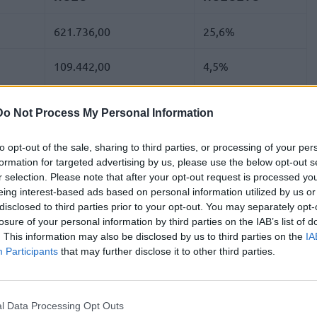
621.736,00
25,6%
109.442,00
4,5%
76.526,00
3,1%
Do Not Process My Personal Information
20.805,28
0,9%
to opt-out of the sale, sharing to third parties, or processing of your per
formation for targeted advertising by us, please use the below opt-out s
188.082,74
7,7%
r selection. Please note that after your opt-out request is processed y
eing interest-based ads based on personal information utilized by us or
39.175,00
1,6%
disclosed to third parties prior to your opt-out. You may separately opt-
losure of your personal information by third parties on the IAB’s list of
. This information may also be disclosed by us to third parties on the
IA
640.981,95
26,3%
Participants
that may further disclose it to other third parties.
77.104,00
3,2%
l Data Processing Opt Outs
70.000,00
2,9%