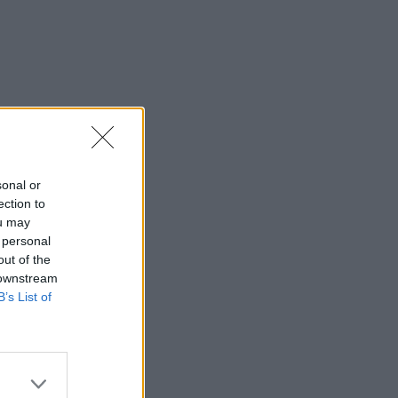
sonal or
ection to
ou may
 personal
out of the
 downstream
B’s List of