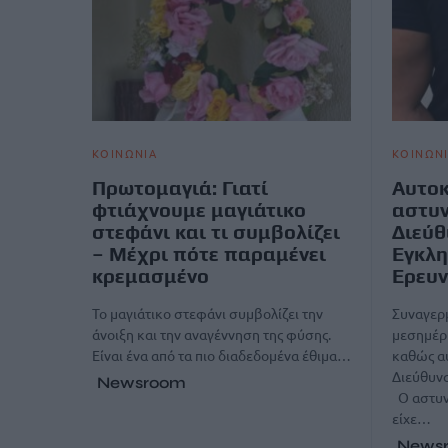
ΚΟΙΝΩΝΙΑ
ΚΟΙΝΩΝ
Πρωτομαγιά: Γιατί
Αυτοκ
φτιάχνουμε μαγιάτικο
αστυν
στεφάνι και τι συμβολίζει
Διεύ
– Μέχρι πότε παραμένει
Εγκλ
κρεμασμένο
Ερευ
Το μαγιάτικο στεφάνι συμβολίζει την
Συναγερμ
άνοιξη και την αναγέννηση της φύσης.
μεσημέρι
Είναι ένα από τα πιο διαδεδομένα έθιμα…
καθώς α
Διεύθυν
Newsroom
Ο αστυνο
είχε…
News