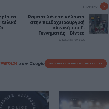
ΕΠΌΜΕΝΟ
ορία τα
Ρομπότ λένε τα κάλαντα
ν τελικό
στην παιδοχειρουργική
Οι
κλινική του Γ.
Γεννηματάς - Βίντεο
22 Δεκεμβρίου, 2025
CRETA24
στην Google
ΠΡΟΣΘΕΣΕ ΤΟ
CRETA24
ΣΤΗΝ GOOGLE