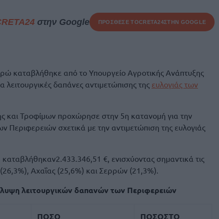
CRETA24
στην Google
ΠΡΟΣΘΕΣΕ ΤΟ
CRETA24
ΣΤΗΝ GOOGLE
υρώ καταβλήθηκε από το Υπουργείο Αγροτικής Ανάπτυξης
ια λειτουργικές δαπάνες αντιμετώπισης της
ευλογιάς των
ης και Τροφίμων προχώρησε στην 5η κατανομή για την
 Περιφερειών σχετικά με την αντιμετώπιση της ευλογιάς
 καταβλήθηκαν2.433.346,51 €, ενισχύοντας σημαντικά τις
(26,3%), Αχαΐας (25,6%) και Σερρών (21,3%).
κάλυψη λειτουργικών δαπανών των Περιφερειών
ΠΟΣΟ
ΠΟΣΟΣΤΟ