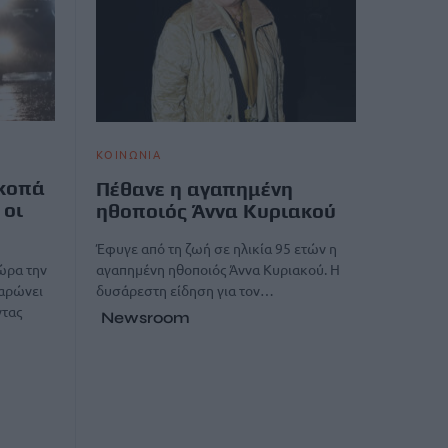
ΚΟΙΝΩΝΙΑ
κοπά
Πέθανε η αγαπημένη
 οι
ηθοποιός Άννα Κυριακού
Έφυγε από τη ζωή σε ηλικία 95 ετών η
αγαπημένη ηθοποιός Άννα Κυριακού. Η
ώρα την
δυσάρεστη είδηση για τον…
σαρώνει
ντας
Newsroom