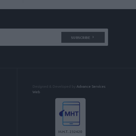
SUBSCRIBE
Designed & Developed by
Advance Services
Web
Μ.Η.Τ. 232420