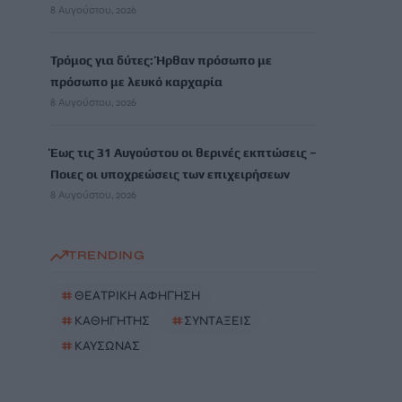
8 Αυγούστου, 2026
Τρόμος για δύτες: Ήρθαν πρόσωπο με
πρόσωπο με λευκό καρχαρία
8 Αυγούστου, 2026
Έως τις 31 Αυγούστου οι θερινές εκπτώσεις –
Ποιες οι υποχρεώσεις των επιχειρήσεων
8 Αυγούστου, 2026
TRENDING
#
ΘΕΑΤΡΙΚΗ ΑΦΗΓΗΣΗ
#
ΚΑΘΗΓΗΤΗΣ
#
ΣΥΝΤΑΞΕΙΣ
#
ΚΑΥΣΩΝΑΣ