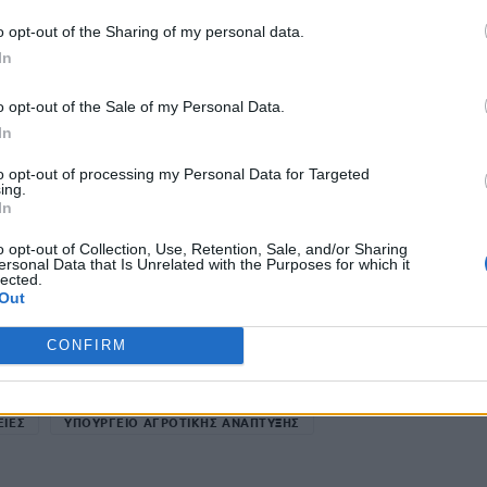
o opt-out of the Sharing of my personal data.
71.702,65
2,9%
In
517.790,00
21,3%
o opt-out of the Sale of my Personal Data.
In
2.433.346,51
100%
to opt-out of processing my Personal Data for Targeted
ing.
In
από το ΥΠΑΑΤ στις Περιφέρειες, σύμφωνα με τα στοιχεία
o opt-out of Collection, Use, Retention, Sale, and/or Sharing
ουργικές τους δαπάνες.
ersonal Data that Is Unrelated with the Purposes for which it
lected.
Out
CONFIRM
ΕΙΕΣ
ΥΠΟΥΡΓΕΙΟ ΑΓΡΟΤΙΚΗΣ ΑΝΑΠΤΥΞΗΣ