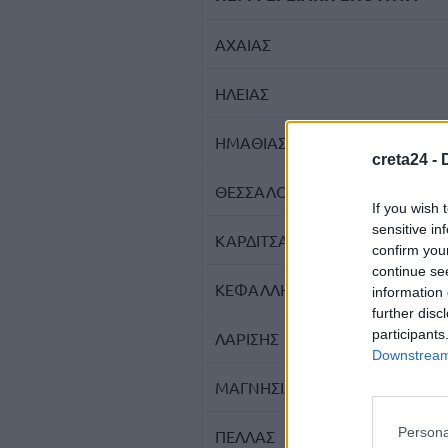
ΑΧΑΙΑΣ
ΗΛΕΙΑΣ
ΗΜΑΘΙΑΣ
creta24 -
ΘΕΣΣΑΛΟΝΙΚΗΣ
If you wish 
sensitive in
ΚΑΡΔΙΤΣΑΣ
confirm you
continue se
ΚΕΦΑΛΛΗΝΙΑΣ
information 
further disc
participants
ΛΑΡΙΣΗΣ
Downstream 
ΜΑΓΝΗΣΙΑΣ
Persona
ΠΕΛΛΑΣ