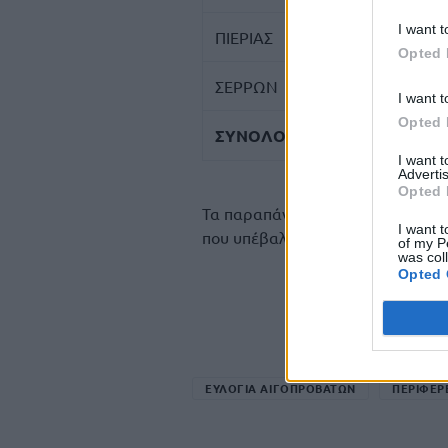
I want t
ΠΙΕΡΙΑΣ
Opted 
ΣΕΡΡΩΝ
I want t
Opted 
ΣΥΝΟΛΟ
I want 
Advertis
Opted 
Τα παραπάνω ποσά καταβλήθηκαν 
I want t
που υπέβαλαν σχετικά με τις λειτ
of my P
was col
Opted 
ΕΥΛΟΓΙΑ ΑΙΓΟΠΡΟΒΑΤΩΝ
ΠΕΡΙΦΕΡ