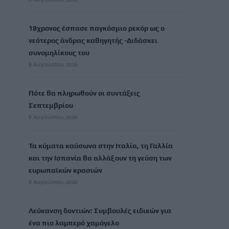
18χρονος έσπασε παγκόσμιο ρεκόρ ως ο
νεότερος άνδρας καθηγητής -Διδάσκει
συνομηλίκους του
8 Αυγούστου, 2026
Πότε θα πληρωθούν οι συντάξεις
Σεπτεμβρίου
8 Αυγούστου, 2026
Τα κύματα καύσωνα στην Ιταλία, τη Γαλλία
και την Ισπανία θα αλλάξουν τη γεύση των
ευρωπαϊκών κρασιών
8 Αυγούστου, 2026
Λεύκανση δοντιών: Συμβουλές ειδικών για
ένα πιο λαμπερό χαμόγελο