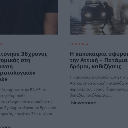
ΙΑ
ΚΟΙΝΩΝΙΑ
τόνησε 36χρονος
Η κακοκαιρία σφυρο
ομικός στη
την Αττική – Ποτάμια
θυνση
δρόμοι, καθιζήσεις
ηματολογικών
Η κακοκαιρία «χτυπά» αυτή την 
νών
Αττική, όπου ισχυρή καταιγίδα 
περιοχές του νομού, δημιουργώ
ός σήμανε στην ΕΛ.ΑΣ. το
δεκάδες προβλήματα.…
 της Κυριακής
υτοκτόνησε αστυνομικός στη
Newsroom
ση Εγκληματολογικών Ερευνών.
μικός, που ήταν 36 ετών και
room