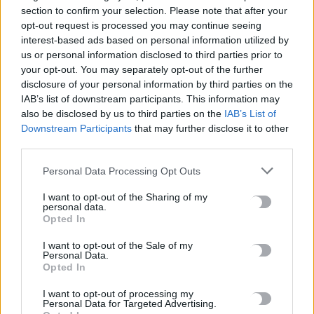
section to confirm your selection. Please note that after your
Κρήτη: 500.000 ευρώ για έργα οδικής ασφάλειας –
opt-out request is processed you may continue seeing
Διαγραμμίσεις και ανακλαστήρες σε 150 χλμ. οδικού δικτύου
interest-based ads based on personal information utilized by
10 Αυγούστου, 2026
us or personal information disclosed to third parties prior to
your opt-out. You may separately opt-out of the further
disclosure of your personal information by third parties on the
Δήμος Μινώα Πεδιάδας: 285 ζώα έλαβαν κτηνιατρική
IAB’s list of downstream participants. This information may
φροντίδα
also be disclosed by us to third parties on the
IAB’s List of
10 Αυγούστου, 2026
Downstream Participants
that may further disclose it to other
third parties.
Πέθανε ο συγγραφέας και στοχαστής Στέλιος Ράμφος
Personal Data Processing Opt Outs
10 Αυγούστου, 2026
I want to opt-out of the Sharing of my
personal data.
Προθεσμία για να δώσουν εξηγήσεις για την προσγείωση στο
Opted In
Σαρακήνικο πήραν ο χειριστής και ο ιδιοκτήτης του
I want to opt-out of the Sale of my
ελικοπτέρου
Personal Data.
10 Αυγούστου, 2026
Opted In
I want to opt-out of processing my
Personal Data for Targeted Advertising.
Υπό έλεγχο η πυρκαγιά στον Κουβαρά Αττικής, παραμένουν