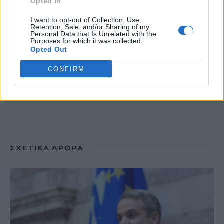
Opted In
καπνογόνα σημεία – Προβληματίζουν οι ισχυροί άνεμοι
10 Αυγούστου, 2026
I want to opt-out of Collection, Use,
Retention, Sale, and/or Sharing of my
Personal Data that Is Unrelated with the
Purposes for which it was collected.
Opted Out
TRENDING
CONFIRM
#
ΜΙΛΤΟΣ ΤΕΝΤΟΓΛΟΥ
#
ΛΕΥΤΕΡΗΣ ΑΥΓΕΝΑΚΗΣ
#
ΚΑΙΡΟΣ
#
ΔΕΚΑΠΕΝΤΑΥΓΟΥΣΤΟΣ
ΣΧΕΤΙΚΆ ΆΡΘΡΑ