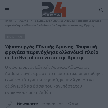
Home
Άρθρα
Υφυπoυργός Εθνικής Άμυνας: Τουρκική φρεγάτα
παρενόχλησε ολλανδικό πλοίο σε διεθνή ύδατα νότια της Κρήτης
ΠΟΛΙΤΙΚΗ
Υφυπoυργός Εθνικής Άμυνας: Τουρκική
φρεγάτα παρενόχλησε ολλανδικό πλοίο
σε διεθνή ύδατα νότια της Κρήτης
Ο υφυπουργός Εθνικής Άμυνας, Aθανάσιος
Δαβάκης ανέφερε ότι το περιστατικό σημειώθηκε
πολύ νοτιότερα του νησιού, με την Άγκυρα να
αξιώνει άδεια βάσει του «ανυπόστατου
μνημονίου» με τη Λιβύη
Newsroom
22 Απριλίου, 2026
19:07