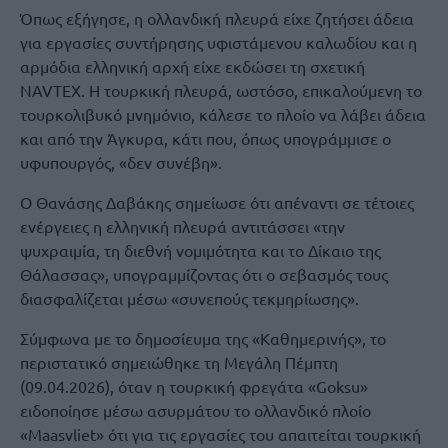
Όπως εξήγησε, η ολλανδική πλευρά είχε ζητήσει άδεια
για εργασίες συντήρησης υφιστάμενου καλωδίου και η
αρμόδια ελληνική αρχή είχε εκδώσει τη σχετική
NAVTEX. Η τουρκική πλευρά, ωστόσο, επικαλούμενη το
τουρκολιβυκό μνημόνιο, κάλεσε το πλοίο να λάβει άδεια
και από την Άγκυρα, κάτι που, όπως υπογράμμισε ο
υφυπουργός, «δεν συνέβη».
Ο Θανάσης Δαβάκης σημείωσε ότι απέναντι σε τέτοιες
ενέργειες η ελληνική πλευρά αντιτάσσει «την
ψυχραιμία, τη διεθνή νομιμότητα και το Δίκαιο της
Θάλασσας», υπογραμμίζοντας ότι ο σεβασμός τους
διασφαλίζεται μέσω «συνεπούς τεκμηρίωσης».
Σύμφωνα με το δημοσίευμα της «Καθημερινής», το
περιστατικό σημειώθηκε τη Μεγάλη Πέμπτη
(09.04.2026), όταν η τουρκική φρεγάτα «Goksu»
ειδοποίησε μέσω ασυρμάτου το ολλανδικό πλοίο
«Maasvliet» ότι για τις εργασίες του απαιτείται τουρκική