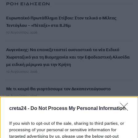
ΡΟΗ ΕΙΔΗΣΕΩΝ
Ευρωπαϊκό Πρωτάθλημα Στίβου: Στον τελικό ο Μίλτος
Τεντόγλου – «Πέταξε» στα 8.26μ
10 Αυγούστου, 2026
Αυγενάκης: Να επανεξεταστεί ουσιαστικά το νέο Ειδικό
Χωροταξικό για τη Βιομηχανία και την Εφοδιαστική Αλυσίδα
με ειδική μέριμνα για την Κρήτη
10 Αυγούστου, 2026
Με τι καιρό θα γιορτάσουμε τον Δεκαπενταύγουστο
10 Αυγούστου, 2026
creta24 -
Do Not Process My Personal Information
«Συγγνώμη που δεν κατάφερα να σε προστατεύσω»: Η
ανάρτηση της Αφροδίτης Νέστορα για τη μητέρα της
If you wish to opt-out of the sale, sharing to third parties, or
10 Αυγούστου, 2026
processing of your personal or sensitive information for
targeted advertising by us, please use the below opt-out