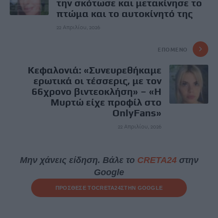
την σκότωσε και μετακίνησε το
πτώμα και το αυτοκίνητό της
22 Απριλίου, 2026
ΕΠΌΜΕΝΟ
Κεφαλονιά: «Συνευρεθήκαμε
ερωτικά οι τέσσερις, με τον
66χρονο βιντεοκλήση» – «Η
Μυρτώ είχε προφίλ στο
OnlyFans»
22 Απριλίου, 2026
Μην χάνεις είδηση. Βάλε το
CRETA24
στην
Google
ΠΡΟΣΘΕΣΕ ΤΟ
CRETA24
ΣΤΗΝ GOOGLE