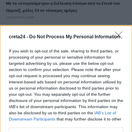
Με το «σταγονόμετρο» η διέλευση πλοίων από το Στενό του
Ορμούζ, μόλις 33 σε τέσσερις ημέρες
7 Αυγούστου, 2026
Europa League: Εκτός απροόπτου… η ΤΣΣΚΑ Σόφιας θα είναι
creta24 -
Do Not Process My Personal Information
η αντίπαλος του ΟΦΗ
7 Αυγούστου, 2026
If you wish to opt-out of the sale, sharing to third parties, or
processing of your personal or sensitive information for
targeted advertising by us, please use the below opt-out
Τραγωδία στις Σέρρες: Σφοδρή μετωπική σύγκρουση
section to confirm your selection. Please note that after your
φορτηγού με αυτοκίνητο – Δύο νεκροί
opt-out request is processed you may continue seeing
7 Αυγούστου, 2026
interest-based ads based on personal information utilized by
us or personal information disclosed to third parties prior to
Άγριος θάνατος για διεθνή ποδοσφαιριστή στην Ουγκάντα:
your opt-out. You may separately opt-out of the further
disclosure of your personal information by third parties on the
Τον ξυλοκόπησαν με πλάκες πεζοδρομίου για να του πάρουν
IAB’s list of downstream participants. This information may
κινητό και χρήματα
also be disclosed by us to third parties on the
IAB’s List of
7 Αυγούστου, 2026
Downstream Participants
that may further disclose it to other
third parties.