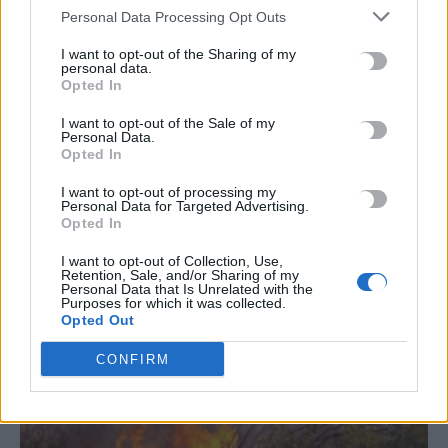
Personal Data Processing Opt Outs
TRENDING
I want to opt-out of the Sharing of my
#
ΣΤΕΝΑ ΟΡΜΟΥΖ
#
ΟΦΗ
#
EUROPA LEAGUE
personal data.
#
ΤΣΣΚΑ ΣΟΦΙΑΣ
Opted In
I want to opt-out of the Sale of my
Personal Data.
Opted In
I want to opt-out of processing my
ΣΧΕΤΙΚΆ ΆΡΘΡΑ
Personal Data for Targeted Advertising.
Opted In
I want to opt-out of Collection, Use,
Retention, Sale, and/or Sharing of my
Personal Data that Is Unrelated with the
Purposes for which it was collected.
Opted Out
CONFIRM