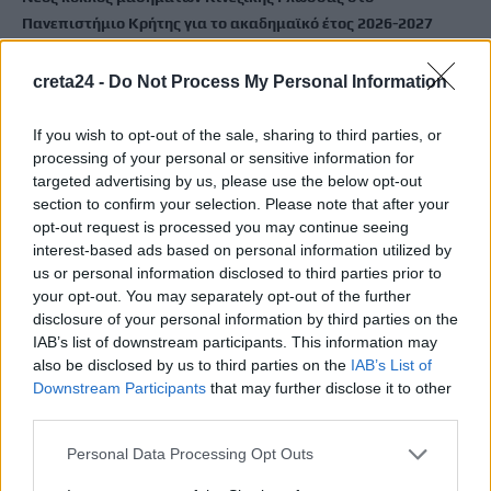
Πανεπιστήμιο Κρήτης για το ακαδημαϊκό έτος 2026-2027
8 Αυγούστου, 2026
creta24 -
Do Not Process My Personal Information
Άνοια: Ποια είναι τα επαγγέλματα που προστατεύουν τον
If you wish to opt-out of the sale, sharing to third parties, or
εγκέφαλο
processing of your personal or sensitive information for
8 Αυγούστου, 2026
targeted advertising by us, please use the below opt-out
section to confirm your selection. Please note that after your
Επίδομα €391 από τον ΟΠΕΚΑ, χωρίς εισοδηματικά κριτήρια:
opt-out request is processed you may continue seeing
Η προϋπόθεση
interest-based ads based on personal information utilized by
us or personal information disclosed to third parties prior to
8 Αυγούστου, 2026
your opt-out. You may separately opt-out of the further
disclosure of your personal information by third parties on the
Θεατρική αφήγηση «Έρευσεν ύδωρ» στο Δημοτικό Σχολείο
IAB’s list of downstream participants. This information may
Κεφαλά
also be disclosed by us to third parties on the
IAB’s List of
Downstream Participants
that may further disclose it to other
8 Αυγούστου, 2026
third parties.
Personal Data Processing Opt Outs
TRENDING