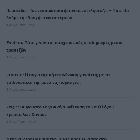
Περσείδες: Το εντυπωσιακό φαινόμενο πλησιάζει – Πότε θα
δούμε τη «βροχή» των αστεριών
8 Αυγούστου, 2026
Ενοίκια: Πότε γίνονται υποχρεωτικές οι πληρωμές μέσω
τραπεζών
8 Αυγούστου, 2026
Ισπανία: Η συγκινητική επανένωση γυναίκας με τα
γαϊδουράκια της μετά τις πυρκαγιές
8 Αυγούστου, 2026
Στις 19 Αυγούστου η γενική συνέλευση του συλλόγου
κρεοπωλών Χανίων
8 Αυγούστου, 2026
Νέος κύκλος μαθημάτων Κινεζικής Γλώσσας στο