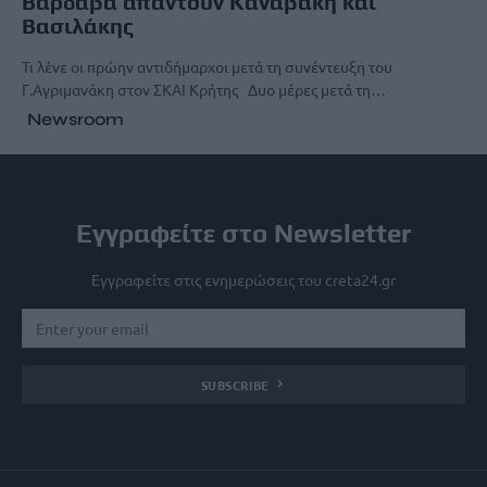
Βαρδαβά απαντούν Καναβάκη και
Βασιλάκης
Τι λένε οι πρώην αντιδήμαρχοι μετά τη συνέντευξη του
Γ.Αγριμανάκη στον ΣΚΑΙ Κρήτης Δυο μέρες μετά τη…
Newsroom
Εγγραφείτε στο Newsletter
Εγγραφείτε στις ενημερώσεις του creta24.gr
SUBSCRIBE