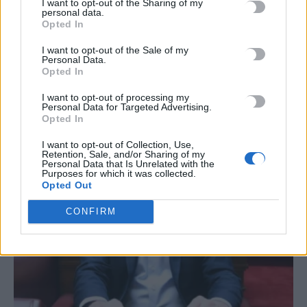
I want to opt-out of the Sharing of my
personal data.
#
ΑΠΑΤΗΤΕΣ ΠΑΡΑΛΙΕΣ
#
ΠΕΡΣΕΙΔΕΣ
#
ΕΝΟΙΚΙΑ
#
ΙΣΠΑΝΙΑ
Opted In
I want to opt-out of the Sale of my
Personal Data.
Opted In
I want to opt-out of processing my
ΣΧΕΤΙΚΆ ΆΡΘΡΑ
Personal Data for Targeted Advertising.
Opted In
I want to opt-out of Collection, Use,
Retention, Sale, and/or Sharing of my
Personal Data that Is Unrelated with the
Purposes for which it was collected.
Opted Out
CONFIRM